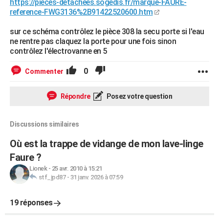
https://pieces-detachees.sogedis.fr/marque-FAURE-
reference-FWG3136%2B91422520600.htm
sur ce schéma contrôlez le pièce 308 la secu porte si l'eau
ne rentre pas claquez la porte pour une fois sinon
contrôlez l'électrovanne en 5
0
Commenter
Répondre
Posez votre question
Discussions similaires
Où est la trappe de vidange de mon lave-linge
Faure ?
Lionek
-
25 avr. 2010 à 15:21
stf_jpd87
-
31 janv. 2026 à 07:59
19 réponses