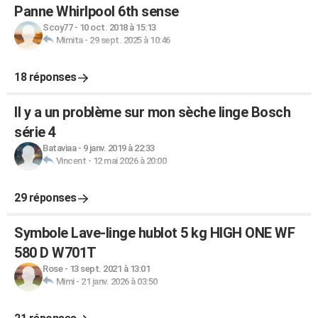
Panne Whirlpool 6th sense
Scoy77
-
10 oct. 2018 à 15:13
Mimita
-
29 sept. 2025 à 10:46
18 réponses
Il y a un problème sur mon sèche linge Bosch
série 4
Bataviaa
-
9 janv. 2019 à 22:33
Vincent
-
12 mai 2026 à 20:00
29 réponses
Symbole Lave-linge hublot 5 kg HIGH ONE WF
580 D W701T
Rose
-
13 sept. 2021 à 13:01
Mimi
-
21 janv. 2026 à 03:50