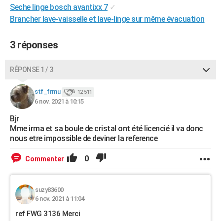
Seche linge bosch avantixx 7
✓
City break
Voyage de noces
Climat
Destinations
Voyage nature
Forum
+
PHOTO
Brancher lave-vaisselle et lave-linge sur même évacuation
GUIDES D'ACHAT
3 réponses
BONS PLANS
RÉPONSE 1 / 3
CARTE DE VOEUX
Carte Bonne année
Carte Pâques
Carte de Noël
Carte Saint-Valentin
Carte d'anniversaire
DICTIONNAIRE
stf_frmu
12 511
6 nov. 2021 à 10:15
Biographies
Expressions
Dictionnaire
Citations
Proverbes
PROGRAMME TV
Bjr
Mme irma et sa boule de cristal ont été licencié il va donc
COPAINS D'AVANT
nous etre impossible de deviner la reference
Se connecter
Collèges
Universités
Service militaire
S'inscrire
Lycées
Primaires
Entreprises
Avis de recherche
AVIS DE DÉCÈS
0
Commenter
FORUM
Lifestyle
Sport
Television
Cinema
Bricolage
Culture
Auto
Voyage
suzy83600
6 nov. 2021 à 11:04
ref FWG 3136 Merci