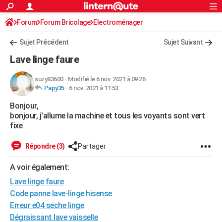
ACTUALITÉS
Forum
Forum Bricolage
Connexion
Electroménager
S'inscrire
Rechercher
Société
Education
Villes
Politique
Faits Divers
Monde
+
SPORT
Sujet Précédent
Sujet Suivant
Football
Cyclisme
Forum
Coupe du monde 2026
Tennis
Rugby
CULTURE
Lave linge faure
TNT
Cinéma
Musique
Programme TV
Streaming
Sorties cinéma
+
FINANCE
suzy83600
-
Modifié le 6 nov. 2021 à 09:26
Papy35
-
6 nov. 2021 à 11:53
Impôts
Immobilier
Banque
Crédit
Retraite
Epargne
Risques naturels par ville
Assurance
AUTO
Bonjour,
Réserver un essai
Berlines
Forum auto
Essais
Citadines
SUV
+
HIGH-TECH
bonjour, j'allume la machine et tous les voyants sont vert
fixe
Meilleur smartphone
Ordinateurs
Guide high-tech
Mobiles
Internet
Jeux vidéo
+
BRICOLAGE
Répondre (3)
Partager
Aménagement intérieur
Cuisine
Jardinage
+
Forum
Extérieur
Salle de bains
Rangement
WEEK-END
A voir également:
Escapades
Expositions
Week-end nature
Guides de France
Patrimoine
Musées
+
LIFESTYLE
Lave linge faure
Bien-être
Mode
+
Art de vivre
Loisirs
Modes de vie
Code panne lave-linge hisense
SANTE
Erreur e04 seche linge
Guide de la santé
Médicaments
+
Alimentation
Maladies
Sommeil
VOYAGE
Dégraissant lave vaisselle