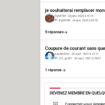
je souhaiterai remplacer mon
jfg68180
-
24 janv. 2022 à 15:10
jfg68180
-
26 janv. 2022 à 09:18
9 réponses
Coupure de courant sans que 
Aurelie2222
-
25 sept. 2021 à 13:17
stf_jpd87
-
25 sept. 2021 à 18:07
1 réponse
DEVENEZ MEMBRE EN QUELQ
Connectez-vous simpleme