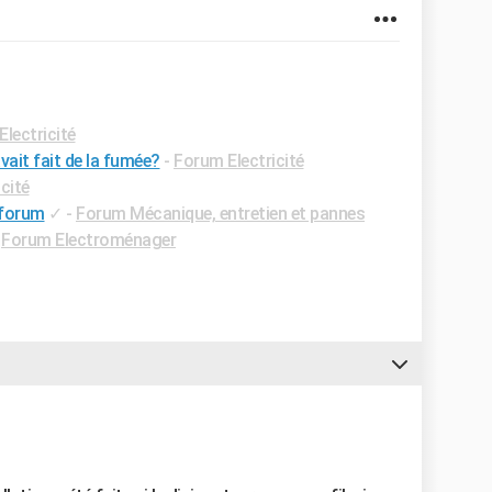
lectricité
avait fait de la fumée?
-
Forum Electricité
cité
l forum
✓
-
Forum Mécanique, entretien et pannes
-
Forum Electroménager