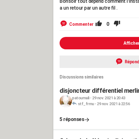
Bonsoir tout dépend comment l'installa
a un retour par un autre fil .
0
Commenter
Affiche
Répond
Discussions similaires
disjoncteur différentiel merli
patoumali
-
29 nov. 2021 à 20:43
stf_frmu
-
29 nov. 2021 à 22:56
5 réponses