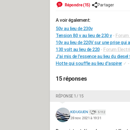
Répondre (15)
Partager
A voir également:
50v au lieu de 230v
Tension 80 v au lieu de 230 v
-
Forum E
10v au lieu de 220V sur une prise qui 
130 volt au lieu de 220
-
Forum Electri
J'ai mis de l'essence au lieu du diese
Hotte qui souffle au lieu d'aspirer
✓
15 réponses
RÉPONSE 1 / 15
KIDUGUEN
5 112
28 nov. 2021 à 19:31