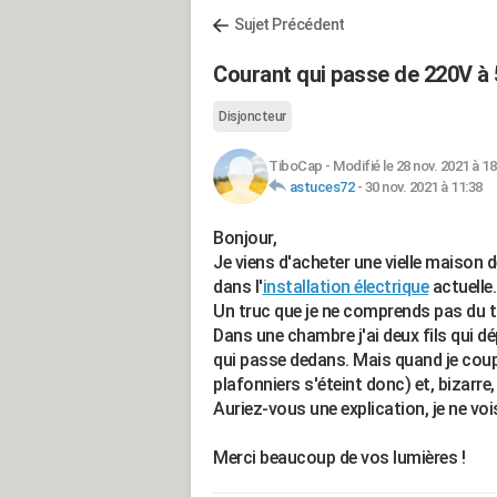
Sujet Précédent
Courant qui passe de 220V à 5
Disjoncteur
TiboCap
-
Modifié le 28 nov. 2021 à 18
astuces72
-
30 nov. 2021 à 11:38
Bonjour,
Je viens d'acheter une vielle maison
dans l'
installation électrique
actuelle.
Un truc que je ne comprends pas du t
Dans une chambre j'ai deux fils qui d
qui passe dedans. Mais quand je coup
plafonniers s'éteint donc) et, bizarre,
Auriez-vous une explication, je ne vo
Merci beaucoup de vos lumières !