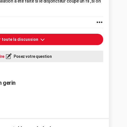
tion a été faite si le disjoncteur coupe un fil ,si on
r toute la discussion
re
Posez votre question
n gerin