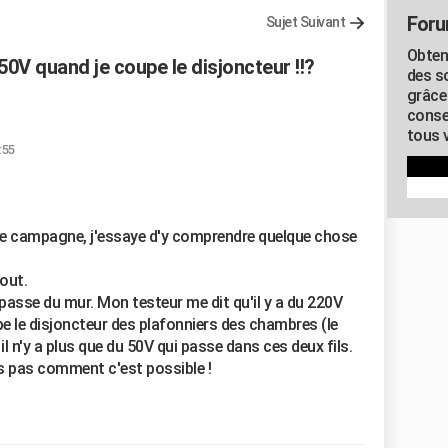
Foru
Sujet Suivant
Obten
0V quand je coupe le disjoncteur !!?
des s
grâce
conse
tous v
:55
 de campagne, j'essaye d'y comprendre quelque chose
out.
épasse du mur. Mon testeur me dit qu'il y a du 220V
e le disjoncteur des plafonniers des chambres (le
 il n'y a plus que du 50V qui passe dans ces deux fils.
is pas comment c'est possible !