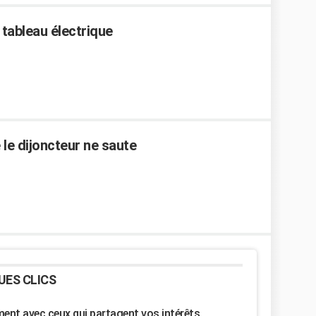
 tableau électrique
le dijoncteur ne saute
UES CLICS
nt avec ceux qui partagent vos intérêts