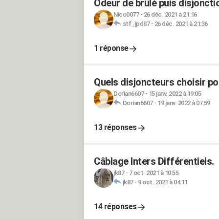
Odeur de brûlé puis disjoncti
Nico0077
-
26 déc. 2021 à 21:16
stf_jpd87
-
26 déc. 2021 à 21:36
1 réponse
Quels disjoncteurs choisir p
Dorian6607
-
15 janv. 2022 à 19:05
Dorian6607
-
19 janv. 2022 à 07:59
13 réponses
Câblage Inters Différentiels.
jk87
-
7 oct. 2021 à 10:55
jk87
-
9 oct. 2021 à 04:11
14 réponses