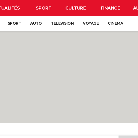
TUALITÉS
SPORT
CULTURE
FINANCE
A
SPORT
AUTO
TELEVISION
VOYAGE
CINEMA