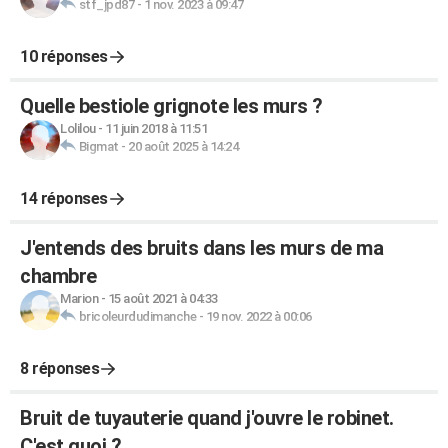
stf_jpd87
-
1 nov. 2023 à 09:47
10 réponses
Quelle bestiole grignote les murs ?
Lolilou
-
11 juin 2018 à 11:51
Bigmat
-
20 août 2025 à 14:24
14 réponses
J'entends des bruits dans les murs de ma
chambre
Marion
-
15 août 2021 à 04:33
bricoleurdudimanche
-
19 nov. 2022 à 00:06
8 réponses
Bruit de tuyauterie quand j'ouvre le robinet.
C'est quoi ?