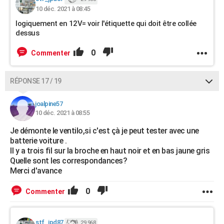
10 déc. 2021 à 08:45
logiquement en 12V= voir l'étiquette qui doit être collée
dessus
0
Commenter
RÉPONSE 17 / 19
joalpine57
10 déc. 2021 à 08:55
Je démonte le ventilo,si c'est çà je peut tester avec une
batterie voiture .
Il y a trois fil sur la broche en haut noir et en bas jaune gris
Quelle sont les correspondances?
Merci d'avance
0
Commenter
stf_jpd87
29 968