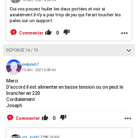
Oui vos pouvez huiler les deux portées et voir si
axialement il n'y a pas trop de jeu qui ferait toucher les
pales sur un support.
0
Commenter
RÉPONSE 16 / 19
joalpine57
10 déc. 2021 à 08:44
Merci
D'accord il est alimenter en basse tension ou on peut le
brancher en 220
Cordialement
Joseph
0
Commenter
stf_jpd87
29 968