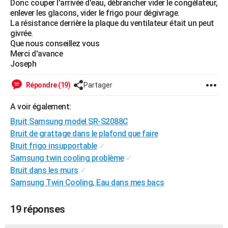
Donc couper l'arrivée d'eau, débrancher vider le congélateur,
City break
Voyage de noces
Climat
Destinations
Voyage nature
Forum
+
enlever les glacons, vider le frigo pour dégivrage.
PHOTO
La résistance derrière la plaque du ventilateur était un peut
givrée.
GUIDES D'ACHAT
Que nous conseillez vous
Merci d'avance
BONS PLANS
Joseph
CARTE DE VOEUX
Répondre (19)
Partager
Carte Bonne année
Carte Pâques
Carte de Noël
Carte Saint-Valentin
Carte d'anniversaire
DICTIONNAIRE
A voir également:
Biographies
Expressions
Dictionnaire
Citations
Proverbes
PROGRAMME TV
Bruit Samsung model SR-S2088C
Bruit de grattage dans le plafond que faire
COPAINS D'AVANT
Bruit frigo insupportable
✓
Se connecter
Collèges
Universités
Service militaire
S'inscrire
Lycées
Primaires
Entreprises
Avis de recherche
AVIS DE DÉCÈS
Samsung twin cooling problème
✓
Bruit dans les murs
✓
FORUM
Samsung Twin Cooling, Eau dans mes bacs
Lifestyle
Sport
Television
Cinema
Bricolage
Culture
Auto
Voyage
19 réponses