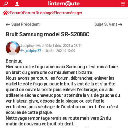
ACTUALITÉS
Forum
Forum Bricolage
Connexion
Electroménager
S'inscrire
Rechercher
Société
Education
Villes
Politique
Faits Divers
Monde
+
SPORT
Sujet Précédent
Sujet Suivant
Football
Cyclisme
Forum
Coupe du monde 2026
Tennis
Rugby
CULTURE
Bruit Samsung model SR-S2088C
TNT
Cinéma
Musique
Programme TV
Streaming
Sorties cinéma
+
FINANCE
Joalpine
-
Modifié le 1 déc. 2021 à 08:11
joalpine57
-
10 déc. 2021 à 12:09
Impôts
Immobilier
Banque
Crédit
Retraite
Epargne
Risques naturels par ville
Assurance
AUTO
Bonjour,
Réserver un essai
Berlines
Forum auto
Essais
Citadines
SUV
+
HIGH-TECH
Hier soir notre frigo américain Samsung c'est mis à faire
un bruit du genre crie ou miaulement bizarre.
Meilleur smartphone
Ordinateurs
Guide high-tech
Mobiles
Internet
Jeux vidéo
+
BRICOLAGE
Nous avons parcouru les forum, débrancher, enlever les
caillette côté frigo puisque le bruit vient de la et s'arrête
Aménagement intérieur
Cuisine
Jardinage
+
Forum
Extérieur
Salle de bains
Rangement
WEEK-END
quand on ouvre la porte puis enlever l'éclairage, on a du
utiliser le sèche cheveux pour atteindre la vis de gauche du
Escapades
Expositions
Week-end nature
Guides de France
Patrimoine
Musées
+
LIFESTYLE
ventilateur, givre, dépose de la plaque ou est fixé le
ventilateur, puis séchage de l'isolation un peut d'eau c'est
Bien-être
Mode
+
Art de vivre
Loisirs
Modes de vie
SANTE
écoulée de cette plaque.
Nettoyage remontage remis eu route mais vers 2h du
Guide de la santé
Médicaments
+
Alimentation
Maladies
Sommeil
VOYAGE
matin de nouveau ce bruit strident.