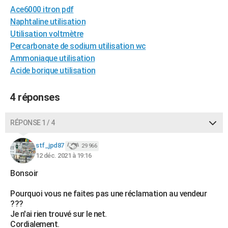
Ace6000 itron pdf
City break
Voyage de noces
Climat
Destinations
Voyage nature
Forum
+
PHOTO
Naphtaline utilisation
GUIDES D'ACHAT
Utilisation voltmètre
Percarbonate de sodium utilisation wc
BONS PLANS
Ammoniaque utilisation
Acide borique utilisation
CARTE DE VOEUX
Carte Bonne année
Carte Pâques
Carte de Noël
Carte Saint-Valentin
Carte d'anniversaire
DICTIONNAIRE
4 réponses
Biographies
Expressions
Dictionnaire
Citations
Proverbes
PROGRAMME TV
RÉPONSE 1 / 4
COPAINS D'AVANT
stf_jpd87
29 966
Se connecter
Collèges
Universités
Service militaire
S'inscrire
Lycées
Primaires
Entreprises
Avis de recherche
12 déc. 2021 à 19:16
AVIS DE DÉCÈS
Bonsoir
FORUM
Pourquoi vous ne faites pas une réclamation au vendeur
Lifestyle
Sport
Television
Cinema
Bricolage
Culture
Auto
Voyage
???
Je n'ai rien trouvé sur le net.
Cordialement.