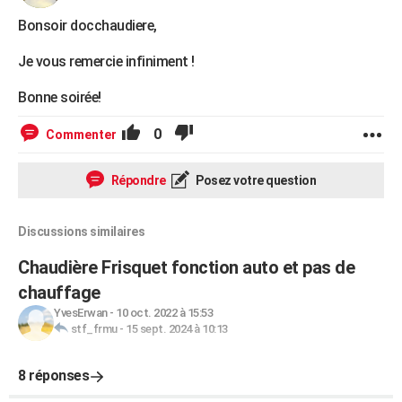
Bonsoir docchaudiere,
Je vous remercie infiniment !
Bonne soirée!
0
Commenter
Répondre
Posez votre question
Discussions similaires
Chaudière Frisquet fonction auto et pas de
chauffage
YvesErwan
-
10 oct. 2022 à 15:53
stf_frmu
-
15 sept. 2024 à 10:13
8 réponses