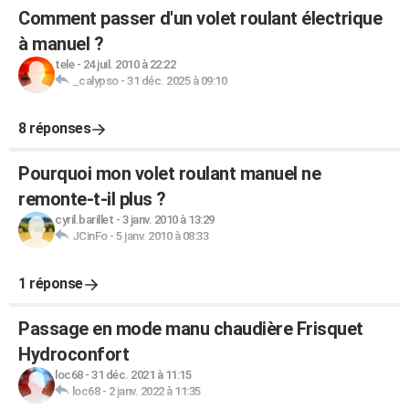
Comment passer d'un volet roulant électrique
à manuel ?
tele
-
24 juil. 2010 à 22:22
_calypso
-
31 déc. 2025 à 09:10
8 réponses
Pourquoi mon volet roulant manuel ne
remonte-t-il plus ?
cyril.barillet
-
3 janv. 2010 à 13:29
JCinFo
-
5 janv. 2010 à 08:33
1 réponse
Passage en mode manu chaudière Frisquet
Hydroconfort
loc68
-
31 déc. 2021 à 11:15
loc68
-
2 janv. 2022 à 11:35