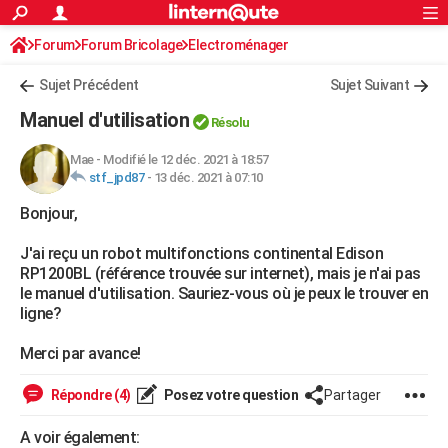
ACTUALITÉS
Forum
Forum Bricolage
Connexion
Electroménager
S'inscrire
Rechercher
Société
Education
Villes
Politique
Faits Divers
Monde
+
SPORT
Sujet Précédent
Sujet Suivant
Football
Cyclisme
Forum
Coupe du monde 2026
Tennis
Rugby
CULTURE
Manuel d'utilisation
Résolu
TNT
Cinéma
Musique
Programme TV
Streaming
Sorties cinéma
+
FINANCE
Mae
-
Modifié le 12 déc. 2021 à 18:57
stf_jpd87
-
13 déc. 2021 à 07:10
Impôts
Immobilier
Banque
Crédit
Retraite
Epargne
Risques naturels par ville
Assurance
AUTO
Bonjour,
Réserver un essai
Berlines
Forum auto
Essais
Citadines
SUV
+
HIGH-TECH
J'ai reçu un robot multifonctions continental Edison
Meilleur smartphone
Ordinateurs
Guide high-tech
Mobiles
Internet
Jeux vidéo
+
BRICOLAGE
RP1200BL (référence trouvée sur internet), mais je n'ai pas
le manuel d'utilisation. Sauriez-vous où je peux le trouver en
Aménagement intérieur
Cuisine
Jardinage
+
Forum
Extérieur
Salle de bains
Rangement
WEEK-END
ligne?
Escapades
Expositions
Week-end nature
Guides de France
Patrimoine
Musées
+
LIFESTYLE
Merci par avance!
Bien-être
Mode
+
Art de vivre
Loisirs
Modes de vie
SANTE
Répondre (4)
Posez votre question
Partager
Guide de la santé
Médicaments
+
Alimentation
Maladies
Sommeil
VOYAGE
A voir également: