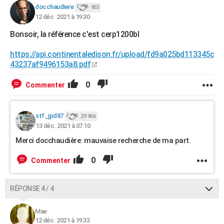
docchaudiere
953
12 déc. 2021 à 19:30
Bonsoir, la référence c'est cerp1200bl
https://api.continentaledison.fr/upload/fd9a025bd113345c
43237af9496153a8.pdf
0
Commenter
stf_jpd87
29 966
13 déc. 2021 à 07:10
Merci docchaudière: mauvaise recherche de ma part.
0
Commenter
RÉPONSE 4 / 4
Mae
12 déc. 2021 à 19:33