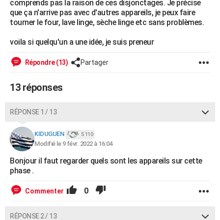
comprends pas la raison de ces disjonctages. Je précise
City break
Voyage de noces
Climat
Destinations
Voyage nature
Forum
+
que ça n'arrive pas avec d'autres appareils, je peux faire
PHOTO
tourner le four, lave linge, sèche linge etc sans problèmes.
GUIDES D'ACHAT
voila si quelqu'un a une idée, je suis preneur
BONS PLANS
Répondre (13)
Partager
CARTE DE VOEUX
13 réponses
Carte Bonne année
Carte Pâques
Carte de Noël
Carte Saint-Valentin
Carte d'anniversaire
DICTIONNAIRE
Biographies
Expressions
Dictionnaire
Citations
Proverbes
PROGRAMME TV
RÉPONSE 1 / 13
COPAINS D'AVANT
KIDUGUEN
5 110
Modifié le 9 févr. 2022 à 16:04
Se connecter
Collèges
Universités
Service militaire
S'inscrire
Lycées
Primaires
Entreprises
Avis de recherche
AVIS DE DÉCÈS
Bonjour il faut regarder quels sont les appareils sur cette
phase .
FORUM
Lifestyle
Sport
Television
Cinema
Bricolage
Culture
Auto
Voyage
0
Commenter
RÉPONSE 2 / 13