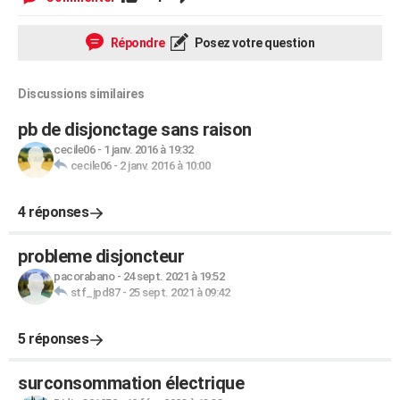
Répondre
Posez votre question
Discussions similaires
pb de disjonctage sans raison
cecile06
-
1 janv. 2016 à 19:32
cecile06
-
2 janv. 2016 à 10:00
4 réponses
probleme disjoncteur
pacorabano
-
24 sept. 2021 à 19:52
stf_jpd87
-
25 sept. 2021 à 09:42
5 réponses
surconsommation électrique