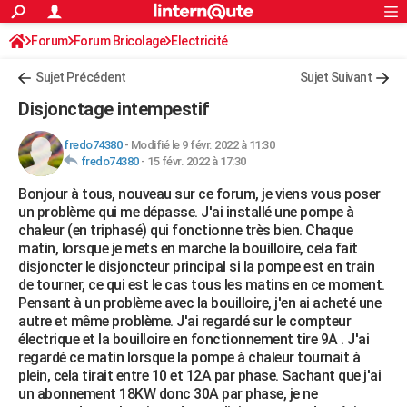
ACTUALITÉS
Forum
Forum Bricolage
Connexion
Electricité
S'inscrire
Rechercher
Société
Education
Villes
Politique
Faits Divers
Monde
+
SPORT
Sujet Précédent
Sujet Suivant
Football
Cyclisme
Forum
Coupe du monde 2026
Tennis
Rugby
CULTURE
Disjonctage intempestif
TNT
Cinéma
Musique
Programme TV
Streaming
Sorties cinéma
+
FINANCE
fredo74380
-
Modifié le 9 févr. 2022 à 11:30
fredo74380
-
15 févr. 2022 à 17:30
Impôts
Immobilier
Banque
Crédit
Retraite
Epargne
Risques naturels par ville
Assurance
AUTO
Bonjour à tous, nouveau sur ce forum, je viens vous poser
Réserver un essai
Berlines
Forum auto
Essais
Citadines
SUV
+
HIGH-TECH
un problème qui me dépasse. J'ai installé une pompe à
chaleur (en triphasé) qui fonctionne très bien. Chaque
Meilleur smartphone
Ordinateurs
Guide high-tech
Mobiles
Internet
Jeux vidéo
+
BRICOLAGE
matin, lorsque je mets en marche la bouilloire, cela fait
disjoncter le disjoncteur principal si la pompe est en train
Aménagement intérieur
Cuisine
Jardinage
+
Forum
Extérieur
Salle de bains
Rangement
WEEK-END
de tourner, ce qui est le cas tous les matins en ce moment.
Pensant à un problème avec la bouilloire, j'en ai acheté une
Escapades
Expositions
Week-end nature
Guides de France
Patrimoine
Musées
+
LIFESTYLE
autre et même problème. J'ai regardé sur le compteur
électrique et la bouilloire en fonctionnement tire 9A . J'ai
Bien-être
Mode
+
Art de vivre
Loisirs
Modes de vie
SANTE
regardé ce matin lorsque la pompe à chaleur tournait à
plein, cela tirait entre 10 et 12A par phase. Sachant que j'ai
Guide de la santé
Médicaments
+
Alimentation
Maladies
Sommeil
VOYAGE
un abonnement 18KW donc 30A par phase, je ne