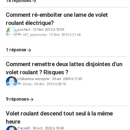
18 réponses
Comment ré-emboîter une lame de volet
roulant électrique?
poche2
-
12 févr. 2012 à 15:59
stf_paroroma
-
12 févr. 2012 à 21:44
1 réponse
Comment remettre deux lattes disjointes d'un
volet roulant ? Risques ?
Utilisateur anonyme
-
20 avr. 2009 à 11:35
Dona
-
30 déc. 2019 à 08:18
9 réponses
Volet roulant descend tout seul à la même
heure
PaceyR
-
30 oct. 2022 à 18:40