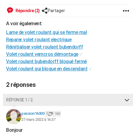
City break
Voyage de noces
Climat
Destinations
Voyage nature
Forum
+
PHOTO
Répondre (2)
Partager
GUIDES D'ACHAT
A voir également:
BONS PLANS
Lame de volet roulant qui se ferme mal
Reparer volet roulant electrique
CARTE DE VOEUX
Réinitialiser volet roulant bubendorff
Volet roulant vemcros démontage
✓
Carte Bonne année
Carte Pâques
Carte de Noël
Carte Saint-Valentin
Carte d'anniversaire
DICTIONNAIRE
Volet roulant bubendorff bloqué fermé
Biographies
Expressions
Dictionnaire
Citations
Proverbes
Volet roulant qui bloque en descendant
✓
PROGRAMME TV
COPAINS D'AVANT
2 réponses
Se connecter
Collèges
Universités
Service militaire
S'inscrire
Lycées
Primaires
Entreprises
Avis de recherche
AVIS DE DÉCÈS
RÉPONSE 1 / 2
FORUM
passion16000
160
Lifestyle
Sport
Television
Cinema
Bricolage
Culture
Auto
Voyage
27 mars 2022 à 16:37
Bonjour