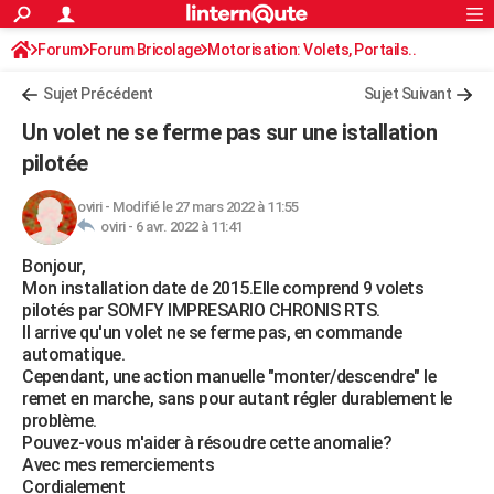
ACTUALITÉS
Forum
Forum Bricolage
Connexion
Motorisation: Volets, Portails..
S'inscrire
Rechercher
Société
Education
Villes
Politique
Faits Divers
Monde
+
SPORT
Sujet Précédent
Sujet Suivant
Football
Cyclisme
Forum
Coupe du monde 2026
Tennis
Rugby
CULTURE
Un volet ne se ferme pas sur une istallation
TNT
Cinéma
Musique
Programme TV
Streaming
Sorties cinéma
+
pilotée
FINANCE
Impôts
Immobilier
Banque
Crédit
Retraite
Epargne
Risques naturels par ville
Assurance
AUTO
oviri
-
Modifié le 27 mars 2022 à 11:55
oviri -
6 avr. 2022 à 11:41
Réserver un essai
Berlines
Forum auto
Essais
Citadines
SUV
+
HIGH-TECH
Bonjour,
Mon installation date de 2015.Elle comprend 9 volets
Meilleur smartphone
Ordinateurs
Guide high-tech
Mobiles
Internet
Jeux vidéo
+
BRICOLAGE
pilotés par SOMFY IMPRESARIO CHRONIS RTS.
Il arrive qu'un volet ne se ferme pas, en commande
Aménagement intérieur
Cuisine
Jardinage
+
Forum
Extérieur
Salle de bains
Rangement
WEEK-END
automatique.
Cependant, une action manuelle "monter/descendre" le
Escapades
Expositions
Week-end nature
Guides de France
Patrimoine
Musées
+
LIFESTYLE
remet en marche, sans pour autant régler durablement le
problème.
Bien-être
Mode
+
Art de vivre
Loisirs
Modes de vie
SANTE
Pouvez-vous m'aider à résoudre cette anomalie?
Avec mes remerciements
Guide de la santé
Médicaments
+
Alimentation
Maladies
Sommeil
VOYAGE
Cordialement