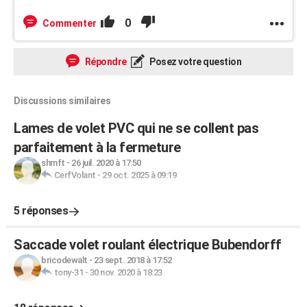
0
Commenter
Répondre
Posez votre question
Discussions similaires
Lames de volet PVC qui ne se collent pas
parfaitement à la fermeture
shmft
-
26 juil. 2020 à 17:50
CerfVolant
-
29 oct. 2025 à 09:19
5 réponses
Saccade volet roulant électrique Bubendorff
bricodewalt
-
23 sept. 2018 à 17:52
tony-31
-
30 nov. 2020 à 18:23