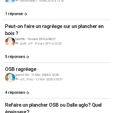
motorolla07
-
6 mai 2010 à 13:16
1 réponse
Peut-on faire un ragréage sur un plancher en
bois ?
lulu306
-
16 mars 2010 à 08:27
ys09_stf
-
8 mars 2011 à 22:22
5 réponses
OSB ragréage
germ1-56
-
11 févr. 2020 à 12:38
stf_frmu
-
12 févr. 2020 à 00:57
4 réponses
Refaire un plancher OSB ou Dalle aglo? Quel
épaisseur?