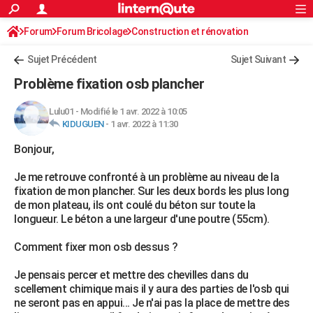
ACTUALITÉS
Forum
Forum Bricolage
Connexion
Construction et rénovation
S'inscrire
Rechercher
Société
Education
Villes
Politique
Faits Divers
Monde
+
SPORT
Sujet Précédent
Sujet Suivant
Football
Cyclisme
Forum
Coupe du monde 2026
Tennis
Rugby
CULTURE
Problème fixation osb plancher
TNT
Cinéma
Musique
Programme TV
Streaming
Sorties cinéma
+
FINANCE
Lulu01
-
Modifié le 1 avr. 2022 à 10:05
KIDUGUEN
-
1 avr. 2022 à 11:30
Impôts
Immobilier
Banque
Crédit
Retraite
Epargne
Risques naturels par ville
Assurance
AUTO
Bonjour,
Réserver un essai
Berlines
Forum auto
Essais
Citadines
SUV
+
HIGH-TECH
Je me retrouve confronté à un problème au niveau de la
Meilleur smartphone
Ordinateurs
Guide high-tech
Mobiles
Internet
Jeux vidéo
+
BRICOLAGE
fixation de mon plancher. Sur les deux bords les plus long
de mon plateau, ils ont coulé du béton sur toute la
Aménagement intérieur
Cuisine
Jardinage
+
Forum
Extérieur
Salle de bains
Rangement
WEEK-END
longueur. Le béton a une largeur d'une poutre (55cm).
Escapades
Expositions
Week-end nature
Guides de France
Patrimoine
Musées
+
LIFESTYLE
Comment fixer mon osb dessus ?
Bien-être
Mode
+
Art de vivre
Loisirs
Modes de vie
SANTE
Je pensais percer et mettre des chevilles dans du
scellement chimique mais il y aura des parties de l'osb qui
Guide de la santé
Médicaments
+
Alimentation
Maladies
Sommeil
VOYAGE
ne seront pas en appui... Je n'ai pas la place de mettre des