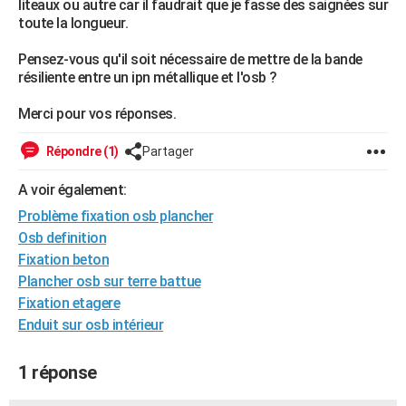
liteaux ou autre car il faudrait que je fasse des saignées sur
City break
Voyage de noces
Climat
Destinations
Voyage nature
Forum
+
toute la longueur.
PHOTO
Pensez-vous qu'il soit nécessaire de mettre de la bande
GUIDES D'ACHAT
résiliente entre un ipn métallique et l'osb ?
BONS PLANS
Merci pour vos réponses.
CARTE DE VOEUX
Répondre (1)
Partager
Carte Bonne année
Carte Pâques
Carte de Noël
Carte Saint-Valentin
Carte d'anniversaire
DICTIONNAIRE
A voir également:
Biographies
Expressions
Dictionnaire
Citations
Proverbes
PROGRAMME TV
Problème fixation osb plancher
Osb definition
COPAINS D'AVANT
Fixation beton
Se connecter
Collèges
Universités
Service militaire
S'inscrire
Lycées
Primaires
Entreprises
Avis de recherche
AVIS DE DÉCÈS
Plancher osb sur terre battue
Fixation etagere
FORUM
Enduit sur osb intérieur
Lifestyle
Sport
Television
Cinema
Bricolage
Culture
Auto
Voyage
1 réponse