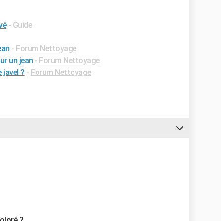
vé
- Guide
ean
-
Forum Nettoyage
ur un jean
-
Forum Nettoyage
javel ?
-
Forum Nettoyage
oloré ?