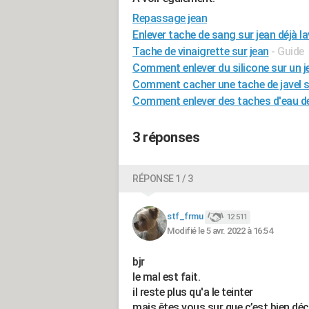
Repassage jean
Enlever tache de sang sur jean déjà la
Tache de vinaigrette sur jean
- Guide
Comment enlever du silicone sur un j
Comment cacher une tache de javel s
Comment enlever des taches d'eau de 
3 réponses
RÉPONSE 1 / 3
stf_frmu
12 511
Modifié le 5 avr. 2022 à 16:54
bjr
le mal est fait.
il reste plus qu'a le teinter
mais êtes vous sur que c’est bien déc