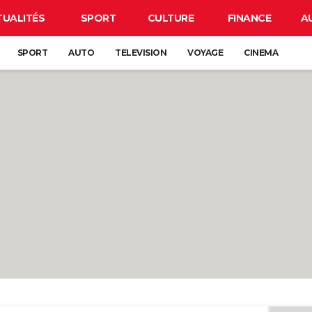
TUALITÉS
SPORT
CULTURE
FINANCE
A
SPORT
AUTO
TELEVISION
VOYAGE
CINEMA