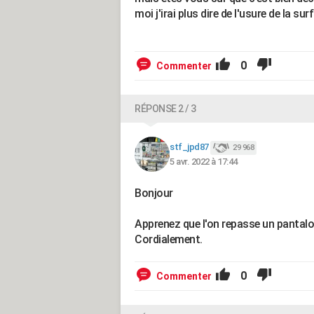
moi j'irai plus dire de l'usure de la su
0
Commenter
RÉPONSE 2 / 3
stf_jpd87
29 968
5 avr. 2022 à 17:44
Bonjour
Apprenez que l'on repasse un pantalon 
Cordialement.
0
Commenter