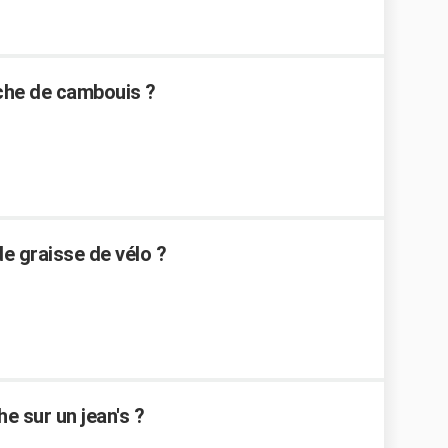
che de cambouis ?
e graisse de vélo ?
e sur un jean's ?