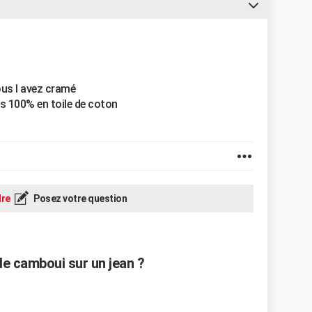
ous l avez cramé
lus 100% en toile de coton
re
Posez votre question
e camboui sur un jean ?