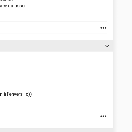
rface du tissu
à l'envers. :o))