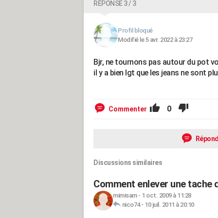
RÉPONSE 3 / 3
Profil bloqué
Modifié le 5 avr. 2022 à 23:27
Bjr, ne tournons pas autour du pot v
il y a bien lgt que les jeans ne sont p
0
Commenter
Répond
Discussions similaires
Comment enlever une tache d
mimisam
-
1 oct. 2009 à 11:28
nico74
-
10 juil. 2011 à 20:10