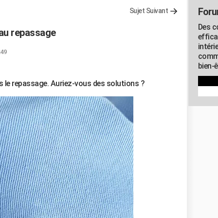
Foru
Sujet Suivant
Des c
 au repassage
effic
intéri
:49
commu
bien-
s le repassage. Auriez-vous des solutions ?