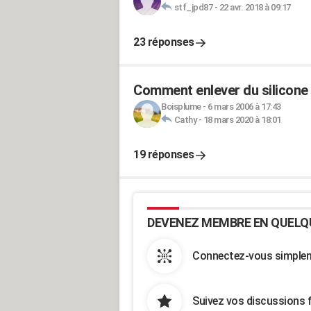
stf_jpd87
-
22 avr. 2018 à 09:17
23 réponses
Comment enlever du silicone
Boisplume
-
6 mars 2006 à 17:43
Cathy
-
18 mars 2020 à 18:01
19 réponses
DEVENEZ MEMBRE EN QUELQ
Connectez-vous simpleme
Suivez vos discussions 