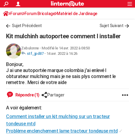
ACTUALITÉS
Forum
Forum Bricolage
Connexion
Matériel de Jardinage
S'inscrire
Rechercher
Société
Education
Villes
Politique
Faits Divers
Monde
+
SPORT
Sujet Précédent
Sujet Suivant
Football
Cyclisme
Forum
Coupe du monde 2026
Tennis
Rugby
CULTURE
Kit mulchinh autoportee comment l installer
TNT
Cinéma
Musique
Programme TV
Streaming
Sorties cinéma
+
FINANCE
Zebulonne
-
Modifié le 14 avr. 2022 à 08:50
stf_jpd87
-
14 avr. 2022 à 16:26
Impôts
Immobilier
Banque
Crédit
Retraite
Epargne
Risques naturels par ville
Assurance
AUTO
Bonjour,
Réserver un essai
Berlines
Forum auto
Essais
Citadines
SUV
+
HIGH-TECH
J ai une autoportée marque colombia j'ai enlevé l
obturateur mulching mais je ne sais plys comment le
Meilleur smartphone
Ordinateurs
Guide high-tech
Mobiles
Internet
Jeux vidéo
+
BRICOLAGE
remettre . Merci de votre aide
Aménagement intérieur
Cuisine
Jardinage
+
Forum
Extérieur
Salle de bains
Rangement
WEEK-END
Répondre (1)
Partager
Escapades
Expositions
Week-end nature
Guides de France
Patrimoine
Musées
+
LIFESTYLE
A voir également:
Comment installer un kit mulching sur un tracteur
Bien-être
Mode
+
Art de vivre
Loisirs
Modes de vie
SANTE
tondeuse mtd
Guide de la santé
Médicaments
+
Alimentation
Maladies
Sommeil
VOYAGE
Problème enclenchement lame tracteur tondeuse mtd
✓