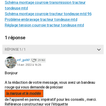
Schéma montage courroie transmission tracteur
City break
Voyage de noces
Climat
Destinations
Voyage nature
Forum
+
PHOTO
tondeuse mtd
Schéma montage courroie tracteur tondeuse mtd 96
GUIDES D'ACHAT
Problème embrayage tracteur tondeuse mtd
BONS PLANS
Réglage tension courroie tracteur tondeuse mtd
CARTE DE VOEUX
1 réponse
Carte Bonne année
Carte Pâques
Carte de Noël
Carte Saint-Valentin
Carte d'anniversaire
DICTIONNAIRE
RÉPONSE 1 / 1
Biographies
Expressions
Dictionnaire
Citations
Proverbes
PROGRAMME TV
stf_jpd87
29 963
COPAINS D'AVANT
14 avr. 2022 à 16:26
Se connecter
Collèges
Universités
Service militaire
S'inscrire
Lycées
Primaires
Entreprises
Avis de recherche
Bonjour
AVIS DE DÉCÈS
A la rédaction de votre message, vous avez un bandeau
FORUM
rouge qui vous demande de préciser
Lifestyle
Sport
Television
Cinema
Bricolage
Culture
Auto
Voyage
la marque et le modèle
de l'appareil en panne; impératif pour les conseils , merci.
Référence constructeur voir l'étiquette