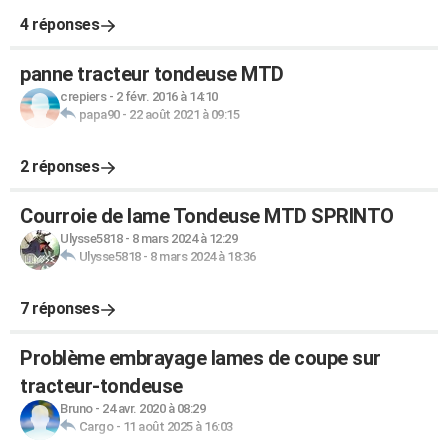
4 réponses
panne tracteur tondeuse MTD
crepiers
-
2 févr. 2016 à 14:10
papa90
-
22 août 2021 à 09:15
2 réponses
Courroie de lame Tondeuse MTD SPRINTO
Ulysse5818
-
8 mars 2024 à 12:29
Ulysse5818
-
8 mars 2024 à 18:36
7 réponses
Problème embrayage lames de coupe sur
tracteur-tondeuse
Bruno
-
24 avr. 2020 à 08:29
Cargo
-
11 août 2025 à 16:03