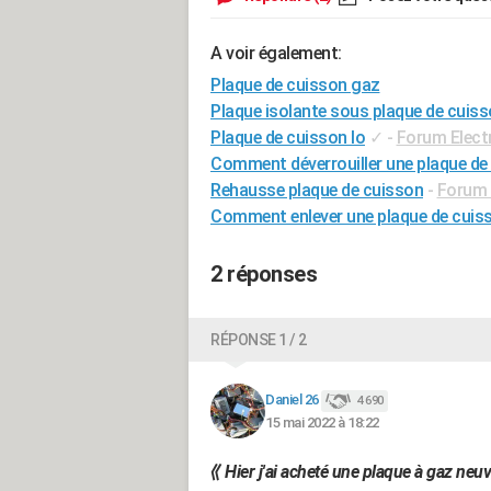
A voir également:
Plaque de cuisson gaz
Plaque isolante sous plaque de cuis
Plaque de cuisson lo
✓
-
Forum Elec
Comment déverrouiller une plaque de
Rehausse plaque de cuisson
-
Forum 
Comment enlever une plaque de cuis
2 réponses
RÉPONSE 1 / 2
Daniel 26
4 690
15 mai 2022 à 18:22
⟪ Hier j'ai acheté une plaque à gaz neu