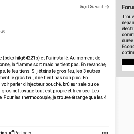
Foru
Sujet Suivant
Trouv
dépan
élect
:45
commu
durée
Écono
optimi
e (beko hilg64221s) et l'ai installé. Au moment de
ionne, la flamme sort mais ne tient pas. En revanche,
 le feu tiens. Si j'éteins le gros feu, les 3 autres
ment le gros feu, il ne tient pas non plus. En
 voir parler d'injecteur bouché, brûleur sale ou de
 gros nettoyage tout est propre et bien sec. Les
le. Pour les thermocouple, je trouve étrange que les 4
?
tion
Partager