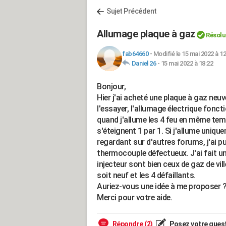
Sujet Précédent
Allumage plaque à gaz
Résolu
fab64660
-
Modifié le 15 mai 2022 à 12
Daniel 26
-
15 mai 2022 à 18:22
Bonjour,
Hier j'ai acheté une plaque à gaz neuv
l'essayer, l'allumage électrique fonct
quand j'allume les 4 feu en même temps,
s'éteignent 1 par 1. Si j'allume unique
regardant sur d'autres forums, j'ai pu
thermocouple défectueux. J'ai fait un
injecteur sont bien ceux de gaz de vil
soit neuf et les 4 défaillants.
Auriez-vous une idée à me proposer 
Merci pour votre aide.
Répondre (2)
Posez votre ques