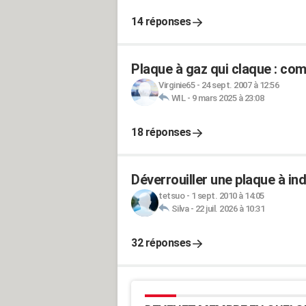
14 réponses
Plaque à gaz qui claque : comm
Virginie65
-
24 sept. 2007 à 12:56
WIL
-
9 mars 2025 à 23:08
18 réponses
Déverrouiller une plaque à in
tetsuo
-
1 sept. 2010 à 14:05
Silva
-
22 juil. 2026 à 10:31
32 réponses