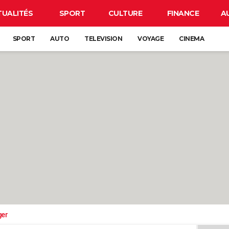
TUALITÉS
SPORT
CULTURE
FINANCE
A
SPORT
AUTO
TELEVISION
VOYAGE
CINEMA
ger