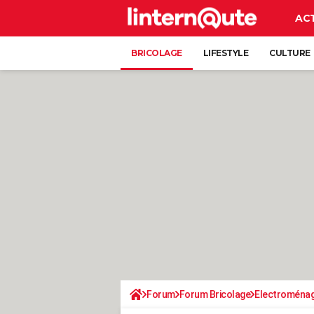
AC
BRICOLAGE
LIFESTYLE
CULTURE
Forum
Forum Bricolage
Electroména