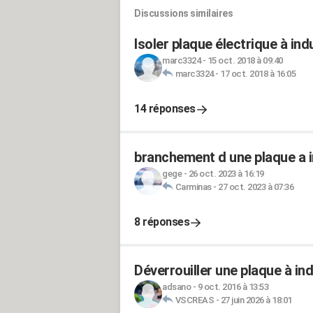
Discussions similaires
Isoler plaque électrique à in
marc3324
-
15 oct. 2018 à 09:40
marc3324
-
17 oct. 2018 à 16:05
14 réponses
branchement d une plaque a i
gege
-
26 oct. 2023 à 16:19
Carminas
-
27 oct. 2023 à 07:36
8 réponses
Déverrouiller une plaque à in
adsano
-
9 oct. 2016 à 13:53
VSCREAS
-
27 juin 2026 à 18:01