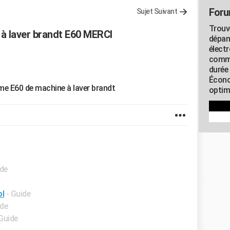
Foru
Sujet Suivant
Trouv
 à laver brandt E60 MERCI
dépan
élect
commu
durée
Écono
me E60 de machine à laver brandt
optimi
ide
ol
- Guide
ide
 Guide