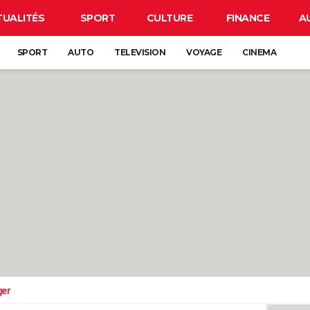
TUALITÉS
SPORT
CULTURE
FINANCE
A
SPORT
AUTO
TELEVISION
VOYAGE
CINEMA
ger