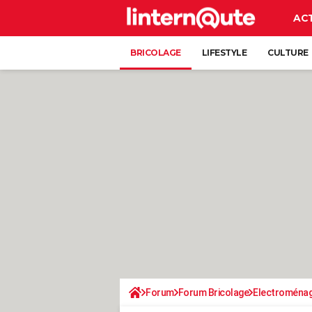
AC
BRICOLAGE
LIFESTYLE
CULTURE
Forum
Forum Bricolage
Electroména