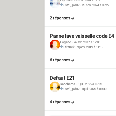
Lily0506
-
24 nov. 2024 à 19:50
stf_jpd87
-
25 nov. 2024 à 08:22
2 réponses
Panne lave vaisselle code E4
Logazo
-
26 avr. 2017 à 12:00
franck
-
9 janv. 2019 à 11:19
6 réponses
Defaut E21
sanchema
-
6 juil. 2025 à 15:02
stf_jpd87
-
8 juil. 2025 à 08:39
4 réponses