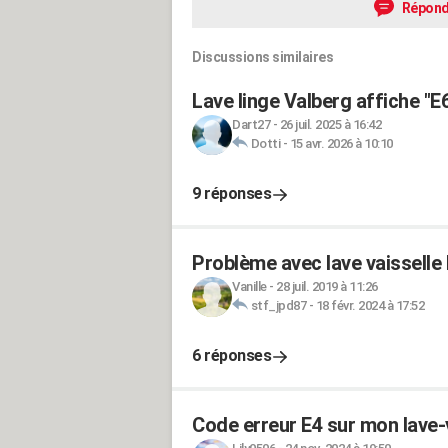
Répond
Discussions similaires
Lave linge Valberg affiche "E6
Dart27
-
26 juil. 2025 à 16:42
Dotti
-
15 avr. 2026 à 10:10
9 réponses
Problème avec lave vaisselle
Vanille
-
28 juil. 2019 à 11:26
stf_jpd87
-
18 févr. 2024 à 17:52
6 réponses
Code erreur E4 sur mon lave-