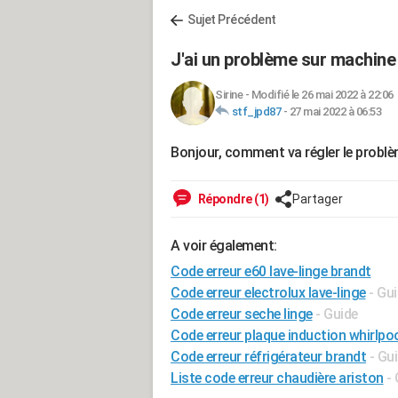
Sujet Précédent
J'ai un problème sur machine
Sirine
-
Modifié le 26 mai 2022 à 22:06
stf_jpd87
-
27 mai 2022 à 06:53
Bonjour, comment va régler le problè
Répondre (1)
Partager
A voir également:
Code erreur e60 lave-linge brandt
Code erreur electrolux lave-linge
- Gu
Code erreur seche linge
- Guide
Code erreur plaque induction whirlpo
Code erreur réfrigérateur brandt
- Gu
Liste code erreur chaudière ariston
-