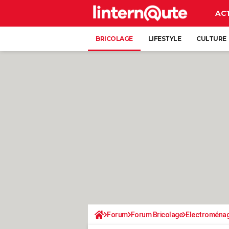
AC
BRICOLAGE
LIFESTYLE
CULTURE
Forum
Forum Bricolage
Electroména