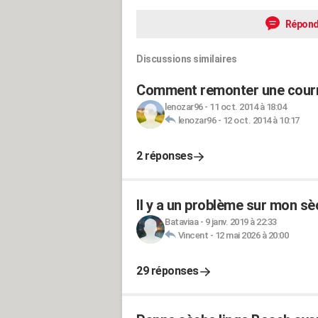
Répond
Discussions similaires
Comment remonter une courro
lenozar96
-
11 oct. 2014 à 18:04
lenozar96
-
12 oct. 2014 à 10:17
2 réponses
Il y a un problème sur mon sè
Bataviaa
-
9 janv. 2019 à 22:33
Vincent
-
12 mai 2026 à 20:00
29 réponses