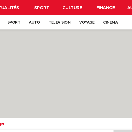
TUALITÉS
SPORT
CULTURE
FINANCE
A
SPORT
AUTO
TELEVISION
VOYAGE
CINEMA
ger