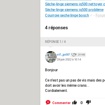
Sèche-linge siemens iq500 nettoyer 
Sèche-linge siemens iq500 problème
Courroie seche linge bosch
✓
-
Forum
4 réponses
RÉPONSE 1 / 4
stf_jpd87
29 945
28 juin 2022 à 10:14
Bonjour
Ce n'est pas un pas de vis mais des pet
doit avoir les même crans. .
Cordialement.
0
Commenter