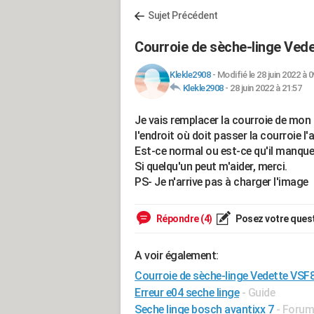
Sujet Précédent
Courroie de sèche-linge Ved
Klekle2908
-
Modifié le 28 juin 2022 à 0
Klekle2908
-
28 juin 2022 à 21:57
Je vais remplacer la courroie de mon
l'endroit où doit passer la courroie l
Est-ce normal ou est-ce qu'il manq
Si quelqu'un peut m'aider, merci.
PS- Je n'arrive pas à charger l'image
Répondre (4)
Posez votre ques
A voir également:
Courroie de sèche-linge Vedette VSF
Erreur e04 seche linge
- Guide
Seche linge bosch avantixx 7
-
Forum