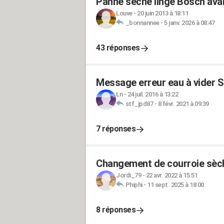
Panne sèche linge Bosch avan
Louve
-
20 juin 2013 à 18:11
_bonnannee
-
5 janv. 2026 à 08:47
43 réponses
Message erreur eau à vider 
Ln
-
24 juil. 2016 à 13:22
stf_jpd87
-
8 févr. 2021 à 09:39
7 réponses
Changement de courroie sèche
Jordi_79
-
22 avr. 2022 à 15:51
Phiphi
-
11 sept. 2025 à 18:00
8 réponses