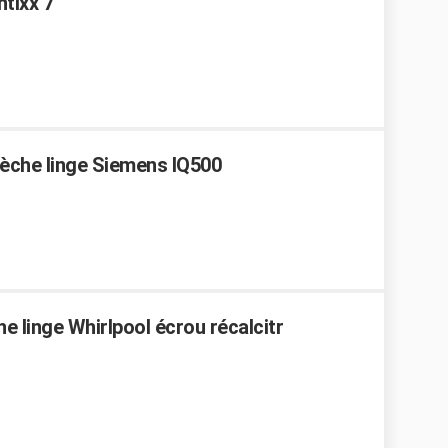
tixx 7
Sèche linge Siemens IQ500
 linge Whirlpool écrou récalcitr