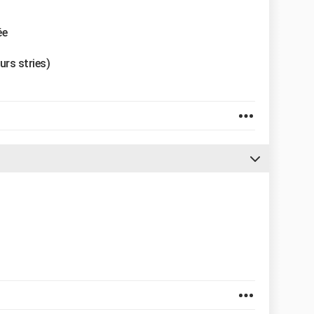
ée
urs stries)