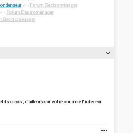
condenseur
✓
-
Forum Electroménager
✓
-
Forum Electroménager
 Electroménager
its crans , d'ailleurs sur votre courroie l' intérieur