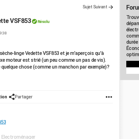
Foru
Sujet Suivant
Trouv
ette VSF853
Résolu
dépan
élect
9:38
commu
durée
Écono
 sèche-linge Vedette VSF853 et je m'aperçois qu'à
optimi
'axe moteur est strié (un peu comme un pas de vis).
ue quelque chose (comme un manchon par exemple)?
tion
Partager
853
 Electroménager