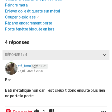
Peindre metal
City break
Voyage de noces
Climat
Destinations
Voyage nature
Forum
+
PHOTO
Enlever colle étiquette sur métal
GUIDES D'ACHAT
Couper plexiglass
✓
Réparer encadrement porte
BONS PLANS
Porte fenêtre bloquée en bas
CARTE DE VOEUX
4 réponses
Carte Bonne année
Carte Pâques
Carte de Noël
Carte Saint-Valentin
Carte d'anniversaire
DICTIONNAIRE
RÉPONSE 1 / 4
Biographies
Expressions
Dictionnaire
Citations
Proverbes
PROGRAMME TV
stf_frmu
12 511
COPAINS D'AVANT
27 juil. 2022 à 23:30
Se connecter
Collèges
Universités
Service militaire
S'inscrire
Lycées
Primaires
Entreprises
Avis de recherche
AVIS DE DÉCÈS
Bar
FORUM
Bâti metallique non car il est creux t donc ensuite plus rien
ne porte la porte
Lifestyle
Sport
Television
Cinema
Bricolage
Culture
Auto
Voyage
1
Commenter