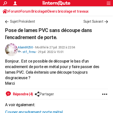
ACTUALITÉS
Forum
Forum Bricolage
Connexion
Divers bricolage et travaux
S'inscrire
Rechercher
Société
Education
Villes
Politique
Faits Divers
Monde
+
SPORT
Sujet Précédent
Sujet Suivant
Football
Cyclisme
Forum
Coupe du monde 2026
Tennis
Rugby
CULTURE
Pose de lames PVC sans découpe dans
TNT
Cinéma
Musique
Programme TV
Streaming
Sorties cinéma
+
l'encadrement de porte.
FINANCE
Impôts
Immobilier
Banque
Crédit
Retraite
Epargne
Risques naturels par ville
Assurance
AUTO
Alain69250
-
Modifié le 27 juil. 2022 à 22:04
stf_frmu
-
29 juil. 2022 à 15:01
Réserver un essai
Berlines
Forum auto
Essais
Citadines
SUV
+
HIGH-TECH
Bonjour.. Est ce possible de découper le bas d'un
Meilleur smartphone
Ordinateurs
Guide high-tech
Mobiles
Internet
Jeux vidéo
+
encadrement de porte en métal pour y faire passer des
BRICOLAGE
lames PVC. Cela éviterais une découpe toujours
Aménagement intérieur
Cuisine
Jardinage
+
Forum
Extérieur
Salle de bains
Rangement
disgracieuse ?
WEEK-END
Merci
Escapades
Expositions
Week-end nature
Guides de France
Patrimoine
Musées
+
LIFESTYLE
Répondre (4)
Partager
Bien-être
Mode
+
Art de vivre
Loisirs
Modes de vie
SANTE
A voir également:
Guide de la santé
Médicaments
+
Alimentation
Maladies
Sommeil
VOYAGE
Couper encadrement porte métal