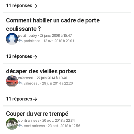
11 réponses
Comment habiller un cadre de porte
coulissante ?
petit_baby
-
23 janv. 2008 à 15:47
parisienne
-
13 avr. 2018 à 20:01
13 réponses
décaper des vieilles portes
valerossi.
-
27 juin 2014 à 18:46
valerossi.
-
28 juin 2014 à 22:20
11 réponses
Couper du verre trempé
contrariness
-
20 oct. 2018 à 22:34
contrariness
-
23 oct. 2018 à 12:56