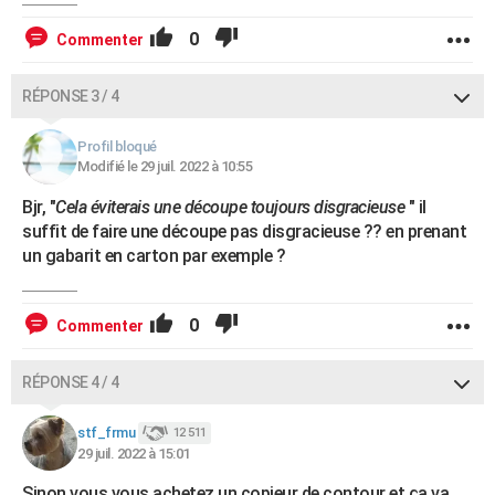
0
Commenter
RÉPONSE 3 / 4
Profil bloqué
Modifié le 29 juil. 2022 à 10:55
Bjr, "
Cela éviterais une découpe toujours disgracieuse
" il
suffit de faire une découpe pas disgracieuse ?? en prenant
un gabarit en carton par exemple ?
0
Commenter
RÉPONSE 4 / 4
stf_frmu
12 511
29 juil. 2022 à 15:01
Sinon vous vous achetez un copieur de contour et ça va