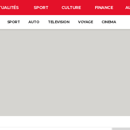
TUALITÉS
SPORT
CULTURE
FINANCE
A
SPORT
AUTO
TELEVISION
VOYAGE
CINEMA