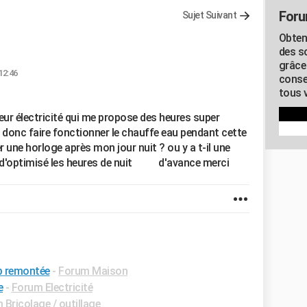
Foru
Sujet Suivant
Obten
des s
grâce
12:46
conse
tous v
eur électricité qui me propose des heures super
 donc faire fonctionner le chauffe eau pendant cette
er une horloge après mon jour nuit ? ou y a t-il une
le d'optimisé les heures de nuit d'avance merci
p remontée
-
Forum Maison
e
-
Forum Electricité
 Bricolage / outillage