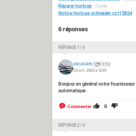
Reparer horloge
- Guide
Notice horloge schneider cct15854
-
6 réponses
RÉPONSE 1 / 6
KIDUGUEN
5 112
23 oct. 2022 à 12:55
Bonjour en général votre fournisseur e
automatique .
0
Commenter
RÉPONSE 2 / 6