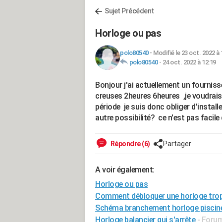
Sujet Précédent
Horloge ou pas
polo80540
-
Modifié le 23 oct. 2022 à 
polo80540
-
24 oct. 2022 à 12:19
Bonjour j'ai actuellement un fourniss
creuses 2heures 6heures ,je voudrais
période je suis donc obliger d'install
autre possibilité? ce n'est pas faci
Répondre (6)
Partager
A voir également:
Horloge ou pas
Comment débloquer une horloge tro
Schéma branchement horloge piscin
Horloge balancier qui s'arrête
-
Forum