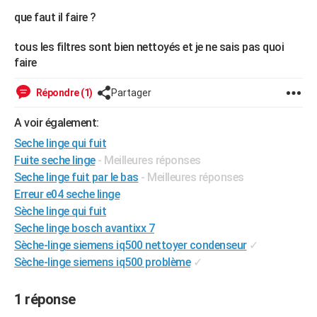
City break
Voyage de noces
Climat
Destinations
Voyage nature
Forum
+
que faut il faire ?
PHOTO
GUIDES D'ACHAT
tous les filtres sont bien nettoyés et je ne sais pas quoi
faire
BONS PLANS
Répondre (1)
Partager
CARTE DE VOEUX
A voir également:
Carte Bonne année
Carte Pâques
Carte de Noël
Carte Saint-Valentin
Carte d'anniversaire
DICTIONNAIRE
Seche linge qui fuit
Biographies
Expressions
Dictionnaire
Citations
Proverbes
Fuite seche linge
- Meilleures réponses
PROGRAMME TV
Seche linge fuit par le bas
- Meilleures réponses
COPAINS D'AVANT
Erreur e04 seche linge
Sèche linge qui fuit
Se connecter
Collèges
Universités
Service militaire
S'inscrire
Lycées
Primaires
Entreprises
Avis de recherche
AVIS DE DÉCÈS
Seche linge bosch avantixx 7
Sèche-linge siemens iq500 nettoyer condenseur
✓
FORUM
Sèche-linge siemens iq500 problème
✓
Lifestyle
Sport
Television
Cinema
Bricolage
Culture
Auto
Voyage
1 réponse