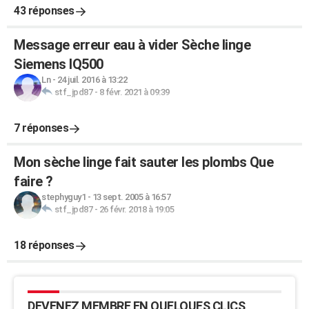
43 réponses
Message erreur eau à vider Sèche linge
Siemens IQ500
Ln
-
24 juil. 2016 à 13:22
stf_jpd87
-
8 févr. 2021 à 09:39
7 réponses
Mon sèche linge fait sauter les plombs Que
faire ?
stephyguy1
-
13 sept. 2005 à 16:57
stf_jpd87
-
26 févr. 2018 à 19:05
18 réponses
DEVENEZ MEMBRE EN QUELQUES CLICS