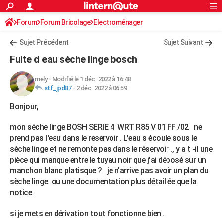
ACTUALITÉS
Forum
Forum Bricolage
Connexion
Electroménager
S'inscrire
Rechercher
Société
Education
Villes
Politique
Faits Divers
Monde
+
SPORT
Sujet Précédent
Sujet Suivant
Football
Cyclisme
Forum
Coupe du monde 2026
Tennis
Rugby
CULTURE
Fuite d eau séche linge bosch
TNT
Cinéma
Musique
Programme TV
Streaming
Sorties cinéma
+
FINANCE
mely
-
Modifié le 1 déc. 2022 à 16:48
stf_jpd87
-
2 déc. 2022 à 06:59
Impôts
Immobilier
Banque
Crédit
Retraite
Epargne
Risques naturels par ville
Assurance
AUTO
Bonjour,
Réserver un essai
Berlines
Forum auto
Essais
Citadines
SUV
+
HIGH-TECH
mon séche linge BOSH SERIE 4 WRT R85 V 01 FF /02 ne
Meilleur smartphone
Ordinateurs
Guide high-tech
Mobiles
Internet
Jeux vidéo
+
BRICOLAGE
prend pas l'eau dans le reservoir . L'eau s écoule sous le
sèche linge et ne remonte pas dans le réservoir ., y a t -il une
Aménagement intérieur
Cuisine
Jardinage
+
Forum
Extérieur
Salle de bains
Rangement
WEEK-END
pièce qui manque entre le tuyau noir que j'ai déposé sur un
manchon blanc platisque ? je n'arrive pas avoir un plan du
Escapades
Expositions
Week-end nature
Guides de France
Patrimoine
Musées
+
LIFESTYLE
sèche linge ou une documentation plus détaillée que la
Bien-être
Mode
+
Art de vivre
Loisirs
Modes de vie
notice
SANTE
Guide de la santé
Médicaments
+
Alimentation
Maladies
Sommeil
si je mets en dérivation tout fonctionne bien .
VOYAGE