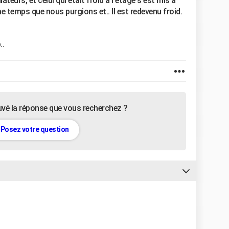
teurs, et celui qui était froid à l'étage s'est mis à
e temps que nous purgions et.. Il est redevenu froid.
..
uvé la réponse que vous recherchez ?
Posez votre question