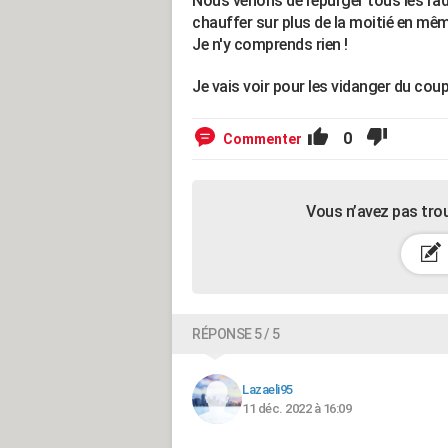
Nous venons de repurger tous les radia
chauffer sur plus de la moitié en mêm
Je n'y comprends rien !
Je vais voir pour les vidanger du coup
0
Commenter
Vous n’avez pas tro
RÉPONSE 5 / 5
Lazaeli95
11 déc. 2022 à 16:09