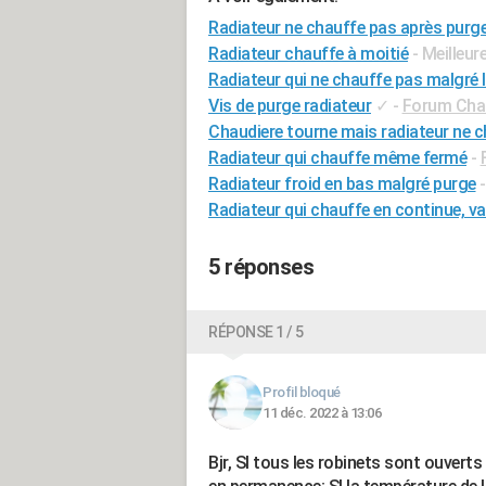
Radiateur ne chauffe pas après purg
Radiateur chauffe à moitié
- Meilleu
Radiateur qui ne chauffe pas malgré 
Vis de purge radiateur
✓
-
Forum Chau
Chaudiere tourne mais radiateur ne 
Radiateur qui chauffe même fermé
-
Radiateur froid en bas malgré purge
Radiateur qui chauffe en continue, v
5 réponses
RÉPONSE 1 / 5
Profil bloqué
11 déc. 2022 à 13:06
Bjr, SI tous les robinets sont ouvert