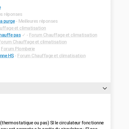
e
res réponses
la purge
- Meilleures réponses
ffage et climatisation
chauffe pas
✓
-
Forum Chauffage et climatisation
Forum Chauffage et climatisation
-
Forum Plomberie
anne HS
-
Forum Chauffage et climatisation
s (thermostatique ou pas) SI le circulateur fonctionne