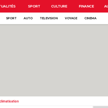
TUALITÉS
SPORT
CULTURE
FINANCE
A
SPORT
AUTO
TELEVISION
VOYAGE
CINEMA
climatisation