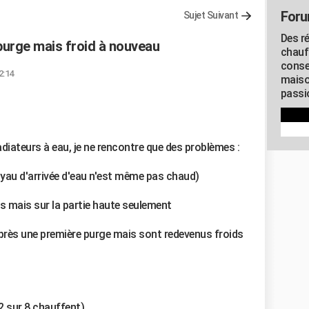
Foru
Sujet Suivant
Des r
purge mais froid à nouveau
chauf
conse
2:14
maiso
passio
diateurs à eau, je ne rencontre que des problèmes :
uyau d'arrivée d'eau n'est même pas chaud)
ds mais sur la partie haute seulement
après une première purge mais sont redevenus froids
2 sur 8 chauffent)