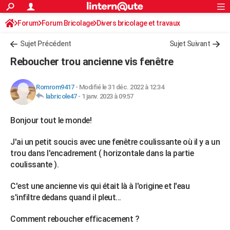
ACTUALITÉS
Forum
Forum Bricolage
Connexion
Divers bricolage et travaux
S'inscrire
Rechercher
Société
Education
Villes
Politique
Faits Divers
Monde
+
SPORT
Sujet Précédent
Sujet Suivant
Football
Cyclisme
Forum
Coupe du monde 2026
Tennis
Rugby
CULTURE
Reboucher trou ancienne vis fenêtre
TNT
Cinéma
Musique
Programme TV
Streaming
Sorties cinéma
+
FINANCE
Romrom9417
-
Modifié le 31 déc. 2022 à 12:34
Impôts
Immobilier
Banque
Crédit
Retraite
Epargne
Risques naturels par ville
Assurance
AUTO
labricole47
-
1 janv. 2023 à 09:57
Réserver un essai
Berlines
Forum auto
Essais
Citadines
SUV
+
HIGH-TECH
Bonjour tout le monde!
Meilleur smartphone
Ordinateurs
Guide high-tech
Mobiles
Internet
Jeux vidéo
+
BRICOLAGE
J'ai un petit soucis avec une fenêtre coulissante où il y a un
trou dans l'encadrement ( horizontale dans la partie
Aménagement intérieur
Cuisine
Jardinage
+
Forum
Extérieur
Salle de bains
Rangement
WEEK-END
coulissante ).
Escapades
Expositions
Week-end nature
Guides de France
Patrimoine
Musées
+
LIFESTYLE
C'est une ancienne vis qui était là à l'origine et l'eau
s'infiltre dedans quand il pleut...
Bien-être
Mode
+
Art de vivre
Loisirs
Modes de vie
SANTE
Comment reboucher efficacement ?
Guide de la santé
Médicaments
+
Alimentation
Maladies
Sommeil
VOYAGE