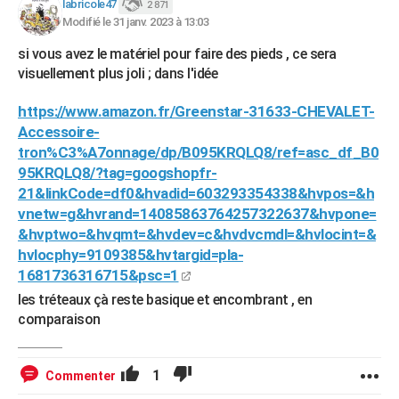
labricole47
2 871
Modifié le 31 janv. 2023 à 13:03
si vous avez le matériel pour faire des pieds , ce sera
visuellement plus joli ; dans l'idée
https://www.amazon.fr/Greenstar-31633-CHEVALET-
Accessoire-
tron%C3%A7onnage/dp/B095KRQLQ8/ref=asc_df_B0
95KRQLQ8/?tag=googshopfr-
21&linkCode=df0&hvadid=603293354338&hvpos=&h
vnetw=g&hvrand=14085863764257322637&hvpone=
&hvptwo=&hvqmt=&hvdev=c&hvdvcmdl=&hvlocint=&
hvlocphy=9109385&hvtargid=pla-
1681736316715&psc=1
les tréteaux çà reste basique et encombrant , en
comparaison
1
Commenter