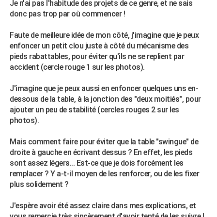
Je n'ai pas l'habitude des projets de ce genre, et ne sais
City break
Voyage de noces
Climat
Destinations
Voyage nature
Forum
+
PHOTO
donc pas trop par où commencer !
GUIDES D'ACHAT
Faute de meilleure idée de mon côté, j'imagine que je peux
enfoncer un petit clou juste à côté du mécanisme des
BONS PLANS
pieds rabattables, pour éviter qu'ils ne se replient par
accident (cercle rouge 1 sur les photos).
CARTE DE VOEUX
Carte Bonne année
Carte Pâques
Carte de Noël
Carte Saint-Valentin
Carte d'anniversaire
J'imagine que je peux aussi en enfoncer quelques uns en-
DICTIONNAIRE
dessous de la table, à la jonction des "deux moitiés", pour
Biographies
Expressions
Dictionnaire
Citations
Proverbes
ajouter un peu de stabilité (cercles rouges 2 sur les
PROGRAMME TV
photos).
COPAINS D'AVANT
Mais comment faire pour éviter que la table "swingue" de
Se connecter
Collèges
Universités
Service militaire
S'inscrire
Lycées
Primaires
Entreprises
Avis de recherche
AVIS DE DÉCÈS
droite à gauche en écrivant dessus ? En effet, les pieds
sont assez légers... Est-ce que je dois forcément les
FORUM
remplacer ? Y a-t-il moyen de les renforcer, ou de les fixer
plus solidement ?
Lifestyle
Sport
Television
Cinema
Bricolage
Culture
Auto
Voyage
J'espère avoir été assez claire dans mes explications, et
vous remercie très sincèrement d'avoir tenté de les suivre !