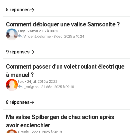
5 réponses
Comment débloquer une valise Samsonite ?
Emy
-
24 mai 2017 à 00:53
Vincent.delorme
-
8 déc. 2025 à 10:24
9 réponses
Comment passer d'un volet roulant électrique
à manuel ?
tele
-
24 juil. 2010 à 22:22
_calypso
-
31 déc. 2025 à 09:10
8 réponses
Ma valise Spilbergen de chez action après
avoir enclenchler
Creole
-
2 oct. 2025 à 20:19