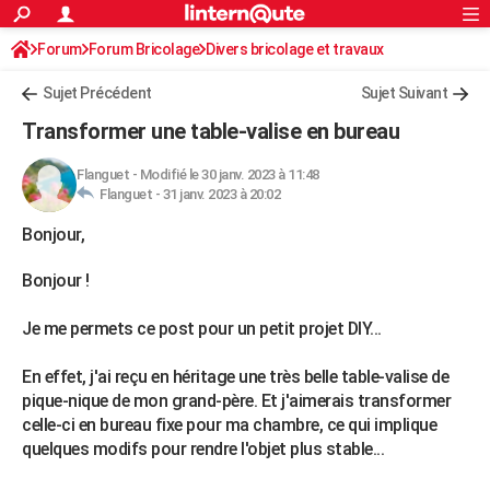
ACTUALITÉS
Forum
Forum Bricolage
Connexion
Divers bricolage et travaux
S'inscrire
Rechercher
Société
Education
Villes
Politique
Faits Divers
Monde
+
SPORT
Sujet Précédent
Sujet Suivant
Football
Cyclisme
Forum
Coupe du monde 2026
Tennis
Rugby
CULTURE
Transformer une table-valise en bureau
TNT
Cinéma
Musique
Programme TV
Streaming
Sorties cinéma
+
FINANCE
Flanguet
-
Modifié le 30 janv. 2023 à 11:48
Flanguet -
31 janv. 2023 à 20:02
Impôts
Immobilier
Banque
Crédit
Retraite
Epargne
Risques naturels par ville
Assurance
AUTO
Bonjour,
Réserver un essai
Berlines
Forum auto
Essais
Citadines
SUV
+
HIGH-TECH
Bonjour !
Meilleur smartphone
Ordinateurs
Guide high-tech
Mobiles
Internet
Jeux vidéo
+
BRICOLAGE
Je me permets ce post pour un petit projet DIY...
Aménagement intérieur
Cuisine
Jardinage
+
Forum
Extérieur
Salle de bains
Rangement
WEEK-END
En effet, j'ai reçu en héritage une très belle table-valise de
Escapades
Expositions
Week-end nature
Guides de France
Patrimoine
Musées
+
LIFESTYLE
pique-nique de mon grand-père. Et j'aimerais transformer
Bien-être
Mode
+
Art de vivre
Loisirs
Modes de vie
celle-ci en bureau fixe pour ma chambre, ce qui implique
SANTE
quelques modifs pour rendre l'objet plus stable...
Guide de la santé
Médicaments
+
Alimentation
Maladies
Sommeil
VOYAGE