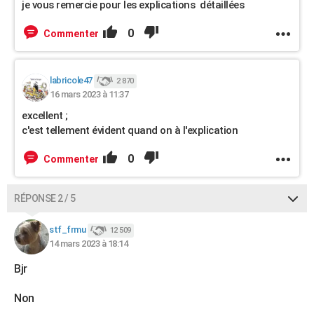
je vous remercie pour les explications détaillées
0
Commenter
labricole47
2 870
16 mars 2023 à 11:37
excellent ;
c'est tellement évident quand on à l'explication
0
Commenter
RÉPONSE 2 / 5
stf_frmu
12 509
14 mars 2023 à 18:14
Bjr
Non