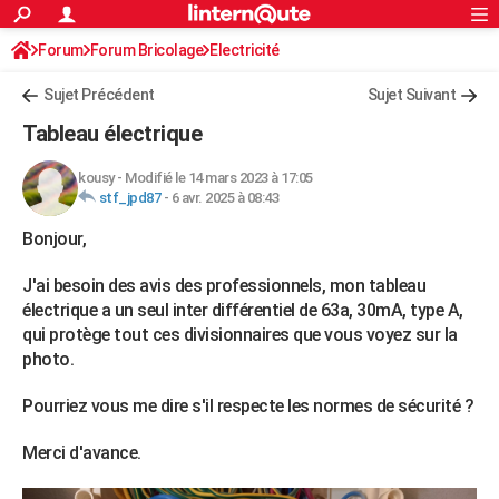
ACTUALITÉS
Forum
Forum Bricolage
Connexion
Electricité
S'inscrire
Rechercher
Société
Education
Villes
Politique
Faits Divers
Monde
+
SPORT
Sujet Précédent
Sujet Suivant
Football
Cyclisme
Forum
Coupe du monde 2026
Tennis
Rugby
CULTURE
Tableau électrique
TNT
Cinéma
Musique
Programme TV
Streaming
Sorties cinéma
+
FINANCE
kousy
-
Modifié le 14 mars 2023 à 17:05
stf_jpd87
-
6 avr. 2025 à 08:43
Impôts
Immobilier
Banque
Crédit
Retraite
Epargne
Risques naturels par ville
Assurance
AUTO
Bonjour,
Réserver un essai
Berlines
Forum auto
Essais
Citadines
SUV
+
HIGH-TECH
J'ai besoin des avis des professionnels, mon tableau
Meilleur smartphone
Ordinateurs
Guide high-tech
Mobiles
Internet
Jeux vidéo
+
BRICOLAGE
électrique a un seul inter différentiel de 63a, 30mA, type A,
qui protège tout ces divisionnaires que vous voyez sur la
Aménagement intérieur
Cuisine
Jardinage
+
Forum
Extérieur
Salle de bains
Rangement
WEEK-END
photo.
Escapades
Expositions
Week-end nature
Guides de France
Patrimoine
Musées
+
LIFESTYLE
Pourriez vous me dire s'il respecte les normes de sécurité ?
Bien-être
Mode
+
Art de vivre
Loisirs
Modes de vie
SANTE
Merci d'avance.
Guide de la santé
Médicaments
+
Alimentation
Maladies
Sommeil
VOYAGE