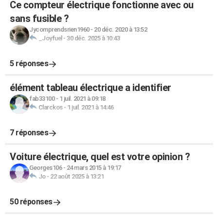
Ce compteur électrique fonctionne avec ou
sans fusible ?
Jycomprendsrien1960
-
20 déc. 2020 à 13:52
_Joyfuel
-
30 déc. 2025 à 10:43
5 réponses
élément tableau électrique a identifier
fab33100
-
1 juil. 2021 à 09:18
Clarckos
-
1 juil. 2021 à 14:46
7 réponses
Voiture électrique, quel est votre opinion ?
Georges106
-
24 mars 2015 à 19:17
Jo
-
22 août 2025 à 13:21
50 réponses