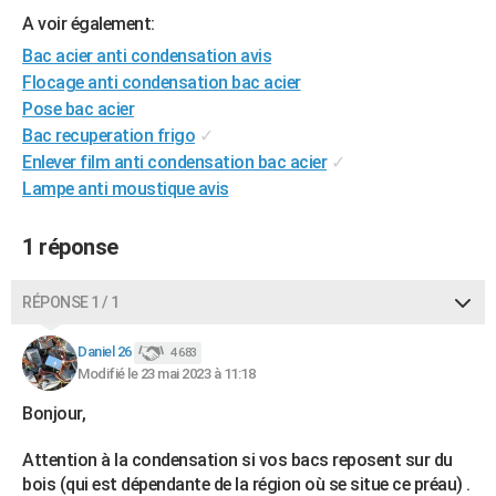
City break
Voyage de noces
Climat
Destinations
Voyage nature
Forum
+
A voir également:
PHOTO
Bac acier anti condensation avis
GUIDES D'ACHAT
Flocage anti condensation bac acier
Pose bac acier
BONS PLANS
Bac recuperation frigo
✓
CARTE DE VOEUX
Enlever film anti condensation bac acier
✓
Lampe anti moustique avis
Carte Bonne année
Carte Pâques
Carte de Noël
Carte Saint-Valentin
Carte d'anniversaire
DICTIONNAIRE
1 réponse
Biographies
Expressions
Dictionnaire
Citations
Proverbes
PROGRAMME TV
COPAINS D'AVANT
RÉPONSE 1 / 1
Se connecter
Collèges
Universités
Service militaire
S'inscrire
Lycées
Primaires
Entreprises
Avis de recherche
AVIS DE DÉCÈS
Daniel 26
4 683
Modifié le 23 mai 2023 à 11:18
FORUM
Bonjour,
Lifestyle
Sport
Television
Cinema
Bricolage
Culture
Auto
Voyage
Attention à la condensation si vos bacs reposent sur du
bois (qui est dépendante de la région où se situe ce préau) .