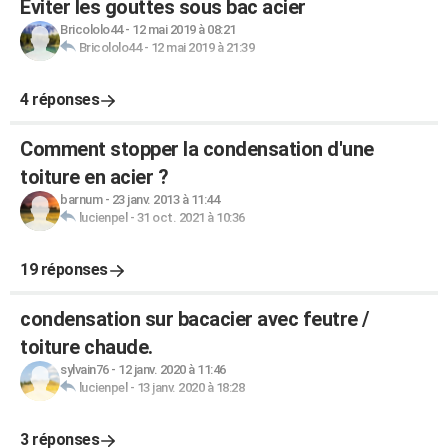
Éviter les gouttes sous bac acier
Bricololo44
-
12 mai 2019 à 08:21
Bricololo44
-
12 mai 2019 à 21:39
4 réponses
Comment stopper la condensation d'une
toiture en acier ?
barnum
-
23 janv. 2013 à 11:44
lucienpel
-
31 oct. 2021 à 10:36
19 réponses
condensation sur bacacier avec feutre /
toiture chaude.
sylvain76
-
12 janv. 2020 à 11:46
lucienpel
-
13 janv. 2020 à 18:28
3 réponses