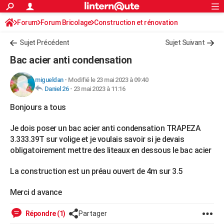
ACTUALITÉS
Forum
Forum Bricolage
Connexion
Construction et rénovation
S'inscrire
Rechercher
Société
Education
Villes
Politique
Faits Divers
Monde
+
SPORT
Charpente, toiture, combles
Sujet Précédent
Sujet Suivant
Football
Cyclisme
Forum
Coupe du monde 2026
Tennis
Rugby
CULTURE
Bac acier anti condensation
TNT
Cinéma
Musique
Programme TV
Streaming
Sorties cinéma
+
FINANCE
migueldan
-
Modifié le 23 mai 2023 à 09:40
Daniel 26
-
23 mai 2023 à 11:16
Impôts
Immobilier
Banque
Crédit
Retraite
Epargne
Risques naturels par ville
Assurance
AUTO
Bonjours a tous
Réserver un essai
Berlines
Forum auto
Essais
Citadines
SUV
+
HIGH-TECH
Je dois poser un bac acier anti condensation TRAPEZA
Meilleur smartphone
Ordinateurs
Guide high-tech
Mobiles
Internet
Jeux vidéo
+
BRICOLAGE
3.333.39T sur volige et je voulais savoir si je devais
obligatoirement mettre des liteaux en dessous le bac acier
Aménagement intérieur
Cuisine
Jardinage
+
Forum
Extérieur
Salle de bains
Rangement
WEEK-END
La construction est un préau ouvert de 4m sur 3.5
Escapades
Expositions
Week-end nature
Guides de France
Patrimoine
Musées
+
LIFESTYLE
Merci d avance
Bien-être
Mode
+
Art de vivre
Loisirs
Modes de vie
SANTE
Guide de la santé
Médicaments
+
Alimentation
Maladies
Sommeil
Répondre (1)
Partager
VOYAGE