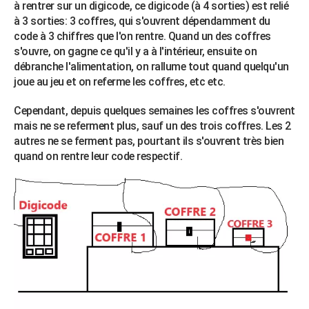
à rentrer sur un digicode, ce digicode (à 4 sorties) est relié
City break
Voyage de noces
Climat
Destinations
Voyage nature
Forum
+
PHOTO
à 3 sorties: 3 coffres, qui s'ouvrent dépendamment du
code à 3 chiffres que l'on rentre. Quand un des coffres
GUIDES D'ACHAT
s'ouvre, on gagne ce qu'il y a à l'intérieur, ensuite on
débranche l'alimentation, on rallume tout quand quelqu'un
BONS PLANS
joue au jeu et on referme les coffres, etc etc.
CARTE DE VOEUX
Cependant, depuis quelques semaines les coffres s'ouvrent
Carte Bonne année
Carte Pâques
Carte de Noël
Carte Saint-Valentin
Carte d'anniversaire
mais ne se referment plus, sauf un des trois coffres. Les 2
DICTIONNAIRE
autres ne se ferment pas, pourtant ils s'ouvrent très bien
Biographies
Expressions
Dictionnaire
Citations
Proverbes
quand on rentre leur code respectif.
PROGRAMME TV
COPAINS D'AVANT
Se connecter
Collèges
Universités
Service militaire
S'inscrire
Lycées
Primaires
Entreprises
Avis de recherche
AVIS DE DÉCÈS
FORUM
Lifestyle
Sport
Television
Cinema
Bricolage
Culture
Auto
Voyage