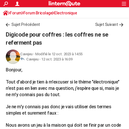
ACTUALITÉS
Forum
Forum Bricolage
Connexion
Electronique
S'inscrire
Rechercher
Société
Education
Villes
Politique
Faits Divers
Monde
+
SPORT
Sujet Précédent
Sujet Suivant
Football
Cyclisme
Forum
Coupe du monde 2026
Tennis
Rugby
CULTURE
Digicode pour coffres : les coffres ne se
TNT
Cinéma
Musique
Programme TV
Streaming
Sorties cinéma
+
referment pas
FINANCE
Impôts
Immobilier
Banque
Crédit
Retraite
Epargne
Risques naturels par ville
Assurance
AUTO
Cavejeu
-
Modifié le 12 oct. 2023 à 14:55
Cavejeu -
12 oct. 2023 à 16:09
Réserver un essai
Berlines
Forum auto
Essais
Citadines
SUV
+
HIGH-TECH
Bonjour,
Meilleur smartphone
Ordinateurs
Guide high-tech
Mobiles
Internet
Jeux vidéo
+
BRICOLAGE
Tout d'abord je tien à m'excuser si le thème "électronique"
Aménagement intérieur
Cuisine
Jardinage
+
Forum
Extérieur
Salle de bains
Rangement
n'est pas en lien avec ma question, j'espère que si, mais je
WEEK-END
ne m'y connais pas du tout.
Escapades
Expositions
Week-end nature
Guides de France
Patrimoine
Musées
+
LIFESTYLE
Je ne m'y connais pas donc je vais utiliser des termes
Bien-être
Mode
+
Art de vivre
Loisirs
Modes de vie
SANTE
simples et surement faux :
Guide de la santé
Médicaments
+
Alimentation
Maladies
Sommeil
VOYAGE
Nous avons un jeu à la maison qui doit se finir par un code