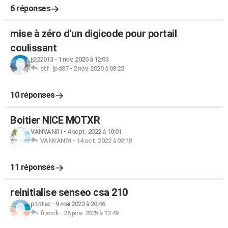
6 réponses
mise à zéro d'un digicode pour portail
coulissant
jj222013
-
1 nov. 2020 à 12:03
stf_jpd87
-
2 nov. 2020 à 08:22
10 réponses
Boitier NICE MOTXR
VANVAN01
-
4 sept. 2022 à 10:01
VANVAN01
-
14 oct. 2022 à 09:18
11 réponses
reinitialise senseo csa 210
ptittaz
-
9 mai 2023 à 20:46
franck
-
26 janv. 2025 à 13:49