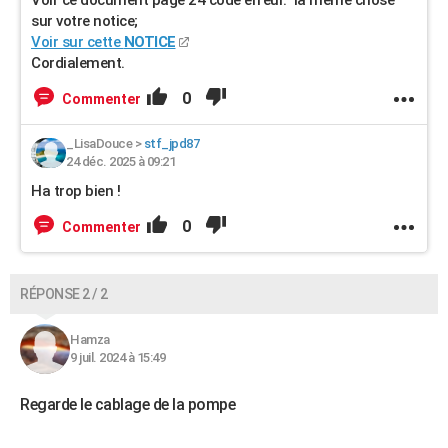
Voir ce document page 24 code erreur. la même chose
sur votre notice;
Voir sur cette
NOTICE
Cordialement.
0
Commenter
_LisaDouce
>
stf_jpd87
24 déc. 2025 à 09:21
Ha trop bien !
0
Commenter
RÉPONSE 2 / 2
Hamza
9 juil. 2024 à 15:49
Regarde le cablage de la pompe