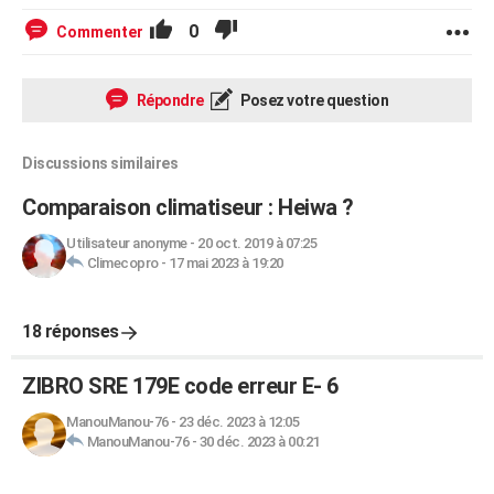
0
Commenter
Répondre
Posez votre question
Discussions similaires
Comparaison climatiseur : Heiwa ?
Utilisateur anonyme
-
20 oct. 2019 à 07:25
Climecopro
-
17 mai 2023 à 19:20
18 réponses
ZIBRO SRE 179E code erreur E- 6
ManouManou-76
-
23 déc. 2023 à 12:05
ManouManou-76
-
30 déc. 2023 à 00:21