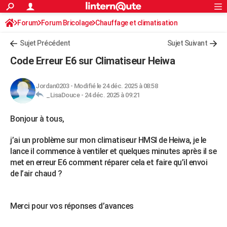
ACTUALITÉS
Forum
Forum Bricolage
Connexion
Chauffage et climatisation
S'inscrire
Rechercher
Société
Education
Villes
Politique
Faits Divers
Monde
+
SPORT
Clim - Pompe à chaleur / réversible
Sujet Précédent
Sujet Suivant
Football
Cyclisme
Forum
Coupe du monde 2026
Tennis
Rugby
CULTURE
Code Erreur E6 sur Climatiseur Heiwa
TNT
Cinéma
Musique
Programme TV
Streaming
Sorties cinéma
+
FINANCE
Jordan0203
-
Modifié le 24 déc. 2025 à 08:58
Impôts
Immobilier
Banque
Crédit
Retraite
Epargne
Risques naturels par ville
Assurance
AUTO
_LisaDouce -
24 déc. 2025 à 09:21
Réserver un essai
Berlines
Forum auto
Essais
Citadines
SUV
+
HIGH-TECH
Bonjour à tous,
Meilleur smartphone
Ordinateurs
Guide high-tech
Mobiles
Internet
Jeux vidéo
+
BRICOLAGE
j’ai un problème sur mon climatiseur HMSI de Heiwa, je le
lance il commence à ventiler et quelques minutes après il se
Aménagement intérieur
Cuisine
Jardinage
+
Forum
Extérieur
Salle de bains
Rangement
WEEK-END
met en erreur E6 comment réparer cela et faire qu’il envoi
de l’air chaud ?
Escapades
Expositions
Week-end nature
Guides de France
Patrimoine
Musées
+
LIFESTYLE
Bien-être
Mode
+
Art de vivre
Loisirs
Modes de vie
SANTE
Merci pour vos réponses d’avances
Guide de la santé
Médicaments
+
Alimentation
Maladies
Sommeil
VOYAGE