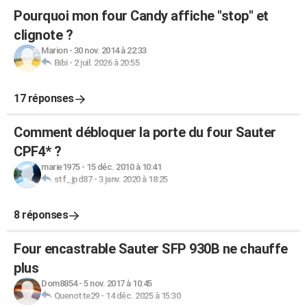
Pourquoi mon four Candy affiche "stop" et
clignote ?
Marion
-
30 nov. 2014 à 22:33
Bibi
-
2 juil. 2026 à 20:55
17 réponses
Comment débloquer la porte du four Sauter
CPF4* ?
marie1975
-
15 déc. 2010 à 10:41
stf_jpd87
-
3 janv. 2020 à 18:25
8 réponses
Four encastrable Sauter SFP 930B ne chauffe
plus
Dom8854
-
5 nov. 2017 à 10:45
Quenotte29
-
14 déc. 2025 à 15:30