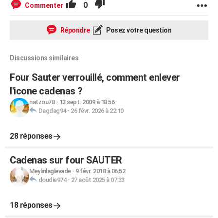
0
Commenter
Répondre
Posez votre question
Discussions similaires
Four Sauter verrouillé, comment enlever
l'icone cadenas ?
natzou78
-
13 sept. 2009 à 18:56
Dagdag94
-
26 févr. 2026 à 22:10
28 réponses
Cadenas sur four SAUTER
Meylinlaglevade
-
9 févr. 2018 à 06:52
doudie974
-
27 août 2025 à 07:33
18 réponses