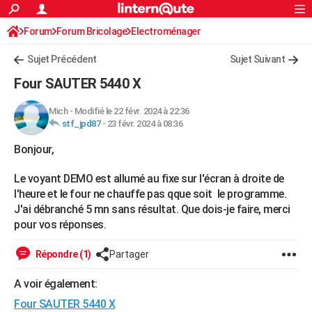
ACTUALITÉS
Forum
Forum Bricolage
Connexion
Electroménager
S'inscrire
Rechercher
Société
Education
Villes
Politique
Faits Divers
Monde
+
SPORT
Sujet Précédent
Sujet Suivant
Football
Cyclisme
Forum
Coupe du monde 2026
Tennis
Rugby
CULTURE
Four SAUTER 5440 X
TNT
Cinéma
Musique
Programme TV
Streaming
Sorties cinéma
+
FINANCE
Mich
-
Modifié le 22 févr. 2024 à 22:36
stf_jpd87
-
23 févr. 2024 à 08:36
Impôts
Immobilier
Banque
Crédit
Retraite
Epargne
Risques naturels par ville
Assurance
AUTO
Bonjour,
Réserver un essai
Berlines
Forum auto
Essais
Citadines
SUV
+
HIGH-TECH
Le voyant DEMO est allumé au fixe sur l'écran à droite de
Meilleur smartphone
Ordinateurs
Guide high-tech
Mobiles
Internet
Jeux vidéo
+
BRICOLAGE
l'heure et le four ne chauffe pas qque soit le programme.
J'ai débranché 5 mn sans résultat. Que dois-je faire, merci
Aménagement intérieur
Cuisine
Jardinage
+
Forum
Extérieur
Salle de bains
Rangement
WEEK-END
pour vos réponses.
Escapades
Expositions
Week-end nature
Guides de France
Patrimoine
Musées
+
LIFESTYLE
Répondre (1)
Partager
Bien-être
Mode
+
Art de vivre
Loisirs
Modes de vie
SANTE
A voir également:
Guide de la santé
Médicaments
+
Alimentation
Maladies
Sommeil
VOYAGE
Four SAUTER 5440 X