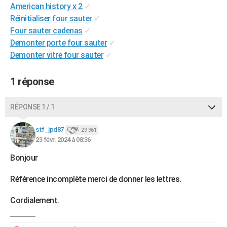
American history x 2
✓
City break
Voyage de noces
Climat
Destinations
Voyage nature
Forum
+
PHOTO
Réinitialiser four sauter
✓
Four sauter cadenas
✓
GUIDES D'ACHAT
Demonter porte four sauter
✓
BONS PLANS
Demonter vitre four sauter
✓
CARTE DE VOEUX
1 réponse
Carte Bonne année
Carte Pâques
Carte de Noël
Carte Saint-Valentin
Carte d'anniversaire
DICTIONNAIRE
RÉPONSE 1 / 1
Biographies
Expressions
Dictionnaire
Citations
Proverbes
PROGRAMME TV
stf_jpd87
29 961
COPAINS D'AVANT
23 févr. 2024 à 08:36
Se connecter
Collèges
Universités
Service militaire
S'inscrire
Lycées
Primaires
Entreprises
Avis de recherche
AVIS DE DÉCÈS
Bonjour
FORUM
Référence incomplète merci de donner les lettres.
Lifestyle
Sport
Television
Cinema
Bricolage
Culture
Auto
Voyage
Cordialement.