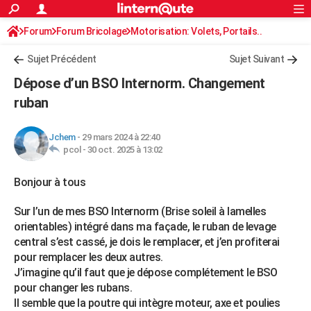
ACTUALITÉS
Forum
Forum Bricolage
Connexion
Motorisation: Volets, Portails..
S'inscrire
Rechercher
Société
Education
Villes
Politique
Faits Divers
Monde
+
SPORT
Sujet Précédent
Sujet Suivant
Football
Cyclisme
Forum
Coupe du monde 2026
Tennis
Rugby
CULTURE
Dépose d’un BSO Internorm. Changement
TNT
Cinéma
Musique
Programme TV
Streaming
Sorties cinéma
+
ruban
FINANCE
Impôts
Immobilier
Banque
Crédit
Retraite
Epargne
Risques naturels par ville
Assurance
AUTO
Jchem
-
29 mars 2024 à 22:40
pcol -
30 oct. 2025 à 13:02
Réserver un essai
Berlines
Forum auto
Essais
Citadines
SUV
+
HIGH-TECH
Bonjour à tous
Meilleur smartphone
Ordinateurs
Guide high-tech
Mobiles
Internet
Jeux vidéo
+
BRICOLAGE
Sur l’un de mes BSO Internorm (Brise soleil à lamelles
Aménagement intérieur
Cuisine
Jardinage
+
Forum
Extérieur
Salle de bains
Rangement
WEEK-END
orientables) intégré dans ma façade, le ruban de levage
Escapades
Expositions
Week-end nature
Guides de France
Patrimoine
Musées
+
central s’est cassé, je dois le remplacer, et j’en profiterai
LIFESTYLE
pour remplacer les deux autres.
Bien-être
Mode
+
Art de vivre
Loisirs
Modes de vie
SANTE
J’imagine qu’il faut que je dépose complétement le BSO
pour changer les rubans.
Guide de la santé
Médicaments
+
Alimentation
Maladies
Sommeil
VOYAGE
Il semble que la poutre qui intègre moteur, axe et poulies