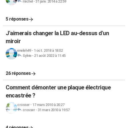
michel
-
31 janv. 2014 à 22:59
5 réponses
J'aimerais changer la LED au-dessus d'un
miroir
eneleh49
-
1 oct. 2018 à 18:02
Sylvie
-
21 août 2022 à 11:45
26 réponses
Comment démonter une plaque électrique
encastrée ?
crosser
-
17 mars 2010 à 20:27
crosser
-
31 mars 2010 à 19:57
4 réponses