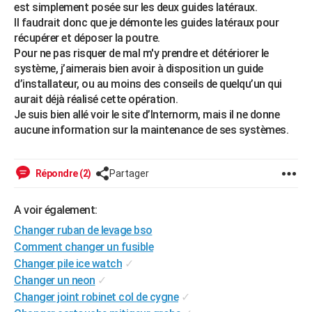
est simplement posée sur les deux guides latéraux.
City break
Voyage de noces
Climat
Destinations
Voyage nature
Forum
+
PHOTO
Il faudrait donc que je démonte les guides latéraux pour
récupérer et déposer la poutre.
GUIDES D'ACHAT
Pour ne pas risquer de mal m'y prendre et détériorer le
système, j’aimerais bien avoir à disposition un guide
BONS PLANS
d’installateur, ou au moins des conseils de quelqu’un qui
aurait déjà réalisé cette opération.
CARTE DE VOEUX
Je suis bien allé voir le site d’Internorm, mais il ne donne
Carte Bonne année
Carte Pâques
Carte de Noël
Carte Saint-Valentin
Carte d'anniversaire
aucune information sur la maintenance de ses systèmes.
DICTIONNAIRE
Biographies
Expressions
Dictionnaire
Citations
Proverbes
PROGRAMME TV
Répondre (2)
Partager
COPAINS D'AVANT
A voir également:
Se connecter
Collèges
Universités
Service militaire
S'inscrire
Lycées
Primaires
Entreprises
Avis de recherche
AVIS DE DÉCÈS
Changer ruban de levage bso
FORUM
Comment changer un fusible
Changer pile ice watch
✓
Lifestyle
Sport
Television
Cinema
Bricolage
Culture
Auto
Voyage
Changer un neon
✓
Changer joint robinet col de cygne
✓