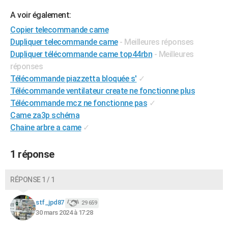
City break
Voyage de noces
Climat
Destinations
Voyage nature
Forum
+
PHOTO
A voir également:
Copier telecommande came
GUIDES D'ACHAT
Dupliquer telecommande came
- Meilleures réponses
BONS PLANS
Dupliquer télécommande came top44rbn
- Meilleures
réponses
CARTE DE VOEUX
Télécommande piazzetta bloquée s'
✓
Télécommande ventilateur create ne fonctionne plus
Carte Bonne année
Carte Pâques
Carte de Noël
Carte Saint-Valentin
Carte d'anniversaire
DICTIONNAIRE
Télécommande mcz ne fonctionne pas
✓
Biographies
Expressions
Dictionnaire
Citations
Proverbes
Came za3p schéma
PROGRAMME TV
Chaine arbre a came
✓
COPAINS D'AVANT
1 réponse
Se connecter
Collèges
Universités
Service militaire
S'inscrire
Lycées
Primaires
Entreprises
Avis de recherche
AVIS DE DÉCÈS
FORUM
RÉPONSE 1 / 1
Lifestyle
Sport
Television
Cinema
Bricolage
Culture
Auto
Voyage
stf_jpd87
29 659
30 mars 2024 à 17:28