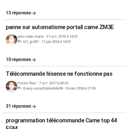
13 réponses
panne sur automatisme portail came ZM3E
yves-malo-marie
-
31 oct. 2015 à 14:39
stf_jpd87
-
17 juin 2024 à 18:01
10 réponses
Télécommande hisense ne fonctionne pas
Petite-fleur
-
7 oct. 2017 à 00:20
Orang-outanSplendide98
-
9 mars 2026 à 21:05
31 réponses
programmation télécommande Came top 44
FGM