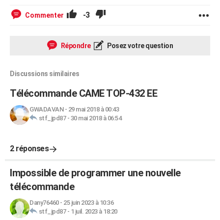
-3
Commenter
Répondre
Posez votre question
Discussions similaires
Télécommande CAME TOP-432 EE
GWADAVAN
-
29 mai 2018 à 00:43
stf_jpd87
-
30 mai 2018 à 06:54
2 réponses
Impossible de programmer une nouvelle
télécommande
Dany76460
-
25 juin 2023 à 10:36
stf_jpd87
-
1 juil. 2023 à 18:20