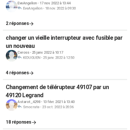
EveAngelion
-
17 nov. 2022 à 13:44
EveAngelion
-
18 nov. 2022 à 09:30
2 réponses
changer un vieille interrupteur avec fusible par
un nouveau
Ceross
-
25 janv. 2022 à 10:17
KIDUGUEN
-
25 janv. 2022 à 12:50
4 réponses
Changement de télérupteur 49107 par un
49120 Legrand
Astarot_4298
-
13 févr. 2021 à 13:40
Smocrate
-
23 oct. 2022 à 20:36
18 réponses