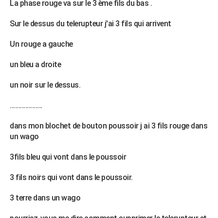
La phase rouge va sur le 3 ème fils du bas .
City break
Voyage de noces
Climat
Destinations
Voyage nature
Forum
+
PHOTO
Sur le dessus du telerupteur j'ai 3 fils qui arrivent
GUIDES D'ACHAT
Un rouge a gauche
BONS PLANS
un bleu a droite
CARTE DE VOEUX
un noir sur le dessus.
Carte Bonne année
Carte Pâques
Carte de Noël
Carte Saint-Valentin
Carte d'anniversaire
DICTIONNAIRE
...................
Biographies
Expressions
Dictionnaire
Citations
Proverbes
PROGRAMME TV
dans mon blochet de bouton poussoir j ai 3 fils rouge dans
COPAINS D'AVANT
un wago
Se connecter
Collèges
Universités
Service militaire
S'inscrire
Lycées
Primaires
Entreprises
Avis de recherche
AVIS DE DÉCÈS
3fils bleu qui vont dans le poussoir
FORUM
3 fils noirs qui vont dans le poussoir.
Lifestyle
Sport
Television
Cinema
Bricolage
Culture
Auto
Voyage
3 terre dans un wago