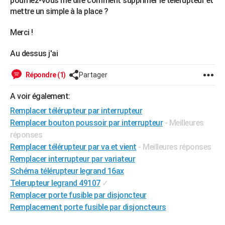
pourriez-vous me dire comment supprimer le telerupteur et
mettre un simple à la place ?
Merci !
Au dessus j'ai
Répondre (1)
Partager
A voir également:
Remplacer télérupteur par interrupteur
Remplacer bouton poussoir par interrupteur
- Meilleures
réponses
Remplacer télérupteur par va et vient
- Meilleures réponses
Remplacer interrupteur par variateur
Schéma télérupteur legrand 16ax
Telerupteur legrand 49107
✓
Remplacer porte fusible par disjoncteur
Remplacement porte fusible par disjoncteurs