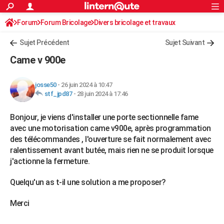
ACTUALITÉS
Forum
Forum Bricolage
Connexion
Divers bricolage et travaux
S'inscrire
Rechercher
Société
Education
Villes
Politique
Faits Divers
Monde
+
SPORT
Sujet Précédent
Sujet Suivant
Football
Cyclisme
Forum
Coupe du monde 2026
Tennis
Rugby
CULTURE
Came v 900e
TNT
Cinéma
Musique
Programme TV
Streaming
Sorties cinéma
+
FINANCE
josse50
-
26 juin 2024 à 10:47
Impôts
Immobilier
Banque
Crédit
Retraite
Epargne
Risques naturels par ville
Assurance
AUTO
stf_jpd87
-
28 juin 2024 à 17:46
Réserver un essai
Berlines
Forum auto
Essais
Citadines
SUV
+
HIGH-TECH
Bonjour, je viens d'installer une porte sectionnelle fame
avec une motorisation came v900e, après programmation
Meilleur smartphone
Ordinateurs
Guide high-tech
Mobiles
Internet
Jeux vidéo
+
BRICOLAGE
des télécommandes , l'ouverture se fait normalement avec
ralentissement avant butée, mais rien ne se produit lorsque
Aménagement intérieur
Cuisine
Jardinage
+
Forum
Extérieur
Salle de bains
Rangement
WEEK-END
j'actionne la fermeture.
Escapades
Expositions
Week-end nature
Guides de France
Patrimoine
Musées
+
LIFESTYLE
Quelqu'un as t-il une solution a me proposer?
Bien-être
Mode
+
Art de vivre
Loisirs
Modes de vie
SANTE
Merci
Guide de la santé
Médicaments
+
Alimentation
Maladies
Sommeil
VOYAGE