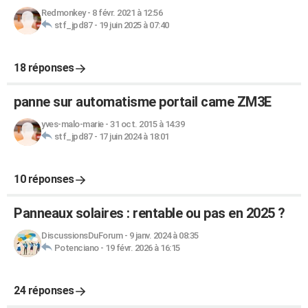
Redmonkey
-
8 févr. 2021 à 12:56
stf_jpd87
-
19 juin 2025 à 07:40
18 réponses
panne sur automatisme portail came ZM3E
yves-malo-marie
-
31 oct. 2015 à 14:39
stf_jpd87
-
17 juin 2024 à 18:01
10 réponses
Panneaux solaires : rentable ou pas en 2025 ?
DiscussionsDuForum
-
9 janv. 2024 à 08:35
Potenciano
-
19 févr. 2026 à 16:15
24 réponses