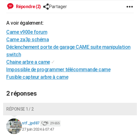
City break
Voyage de noces
Climat
Destinations
Voyage nature
Forum
+
Répondre (2)
Partager
PHOTO
GUIDES D'ACHAT
A voir également:
Came v900e forum
BONS PLANS
Came za3p schéma
CARTE DE VOEUX
Déclenchement porte de garage CAME suite manipulation
switch
Carte Bonne année
Carte Pâques
Carte de Noël
Carte Saint-Valentin
Carte d'anniversaire
DICTIONNAIRE
Chaine arbre a came
✓
Impossible de programmer télécommande came
Biographies
Expressions
Dictionnaire
Citations
Proverbes
PROGRAMME TV
Fusible capteur arbre à came
COPAINS D'AVANT
2 réponses
Se connecter
Collèges
Universités
Service militaire
S'inscrire
Lycées
Primaires
Entreprises
Avis de recherche
AVIS DE DÉCÈS
FORUM
RÉPONSE 1 / 2
Lifestyle
Sport
Television
Cinema
Bricolage
Culture
Auto
Voyage
stf_jpd87
29 655
27 juin 2024 à 07:47