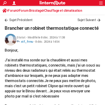
ACTUALITÉS
Forum
Forum Bricolage
Connexion
Chauffage et climatisation
S'inscrire
Rechercher
Société
Education
Villes
Politique
Faits Divers
Monde
+
SPORT
Chauffage Fuel / Gaz / Pétrole
Sujet Précédent
Sujet Suivant
Football
Cyclisme
Forum
Coupe du monde 2026
Tennis
Rugby
CULTURE
Brancher un robinet thermostatique connecté
TNT
Cinéma
Musique
Programme TV
Streaming
Sorties cinéma
+
FINANCE
Ststst
-
Modifié le 8 déc. 2024 à 11:38
stf_frmu
-
8 déc. 2024 à 14:54
Impôts
Immobilier
Banque
Crédit
Retraite
Epargne
Risques naturels par ville
Assurance
AUTO
Bonjour,
Réserver un essai
Berlines
Forum auto
Essais
Citadines
SUV
+
HIGH-TECH
J’ai installé ma sonde sur la chaudière et aussi mes
Meilleur smartphone
Ordinateurs
Guide high-tech
Mobiles
Internet
Jeux vidéo
+
BRICOLAGE
robinets thermostatiques, connectés, mais j’ai un souci au
niveau des deux radiateurs qui était reliés au thermostat
Aménagement intérieur
Cuisine
Jardinage
+
Forum
Extérieur
Salle de bains
Rangement
WEEK-END
d’ambiance sur lesquels, je ne peux pas adapter mes
thermostats connectés.Je ne peux pas mettre de photo,
Escapades
Expositions
Week-end nature
Guides de France
Patrimoine
Musées
+
LIFESTYLE
mais c’est un petit robinet Clipse qui reste ouvert qui
Bien-être
Mode
+
Art de vivre
Loisirs
Modes de vie
appuie sur le Binou devant…Je peux vous envoyer une
SANTE
photo par mail si c’est nécessaire
Guide de la santé
Médicaments
+
Alimentation
Maladies
Sommeil
VOYAGE