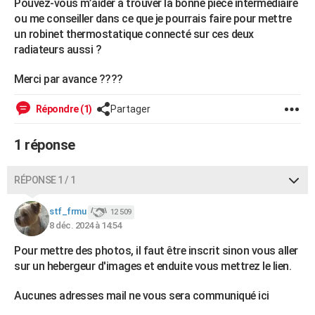
Pouvez-vous m’aider à trouver la bonne pièce intermédiaire
City break
Voyage de noces
Climat
Destinations
Voyage nature
Forum
+
PHOTO
ou me conseiller dans ce que je pourrais faire pour mettre
un robinet thermostatique connecté sur ces deux
GUIDES D'ACHAT
radiateurs aussi ?
BONS PLANS
Merci par avance ????
CARTE DE VOEUX
Répondre (1)
Partager
Carte Bonne année
Carte Pâques
Carte de Noël
Carte Saint-Valentin
Carte d'anniversaire
DICTIONNAIRE
1 réponse
Biographies
Expressions
Dictionnaire
Citations
Proverbes
PROGRAMME TV
RÉPONSE 1 / 1
COPAINS D'AVANT
stf_frmu
12 509
Se connecter
Collèges
Universités
Service militaire
S'inscrire
Lycées
Primaires
Entreprises
Avis de recherche
AVIS DE DÉCÈS
8 déc. 2024 à 14:54
FORUM
Pour mettre des photos, il faut être inscrit sinon vous aller
sur un hebergeur d'images et enduite vous mettrez le lien.
Lifestyle
Sport
Television
Cinema
Bricolage
Culture
Auto
Voyage
Aucunes adresses mail ne vous sera communiqué ici