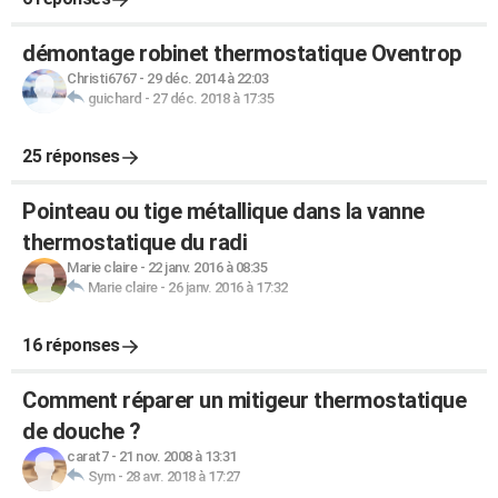
démontage robinet thermostatique Oventrop
Christi6767
-
29 déc. 2014 à 22:03
guichard
-
27 déc. 2018 à 17:35
25 réponses
Pointeau ou tige métallique dans la vanne
thermostatique du radi
Marie claire
-
22 janv. 2016 à 08:35
Marie claire
-
26 janv. 2016 à 17:32
16 réponses
Comment réparer un mitigeur thermostatique
de douche ?
carat7
-
21 nov. 2008 à 13:31
Sym
-
28 avr. 2018 à 17:27