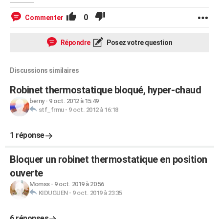
0
Commenter
Répondre
Posez votre question
Discussions similaires
Robinet thermostatique bloqué, hyper-chaud
berny
-
9 oct. 2012 à 15:49
stf_frmu
-
9 oct. 2012 à 16:18
1 réponse
Bloquer un robinet thermostatique en position
ouverte
Momss
-
9 oct. 2019 à 20:56
KIDUGUEN
-
9 oct. 2019 à 23:35
6 réponses