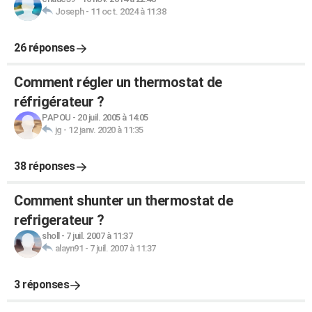
Joseph
-
11 oct. 2024 à 11:38
26 réponses
Comment régler un thermostat de
réfrigérateur ?
PAPOU
-
20 juil. 2005 à 14:05
jg
-
12 janv. 2020 à 11:35
38 réponses
Comment shunter un thermostat de
refrigerateur ?
sholl
-
7 juil. 2007 à 11:37
alayn91
-
7 juil. 2007 à 11:37
3 réponses