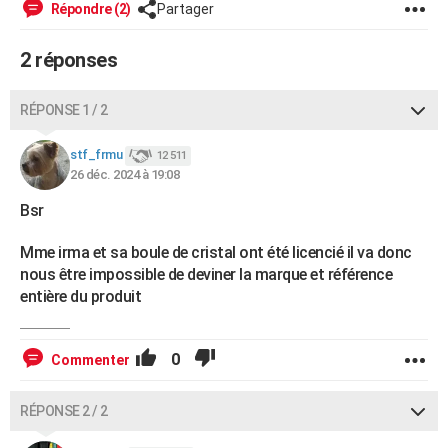
Répondre (2)
Partager
City break
Voyage de noces
Climat
Destinations
Voyage nature
Forum
+
PHOTO
2 réponses
GUIDES D'ACHAT
BONS PLANS
RÉPONSE 1 / 2
CARTE DE VOEUX
stf_frmu
12 511
26 déc. 2024 à 19:08
Carte Bonne année
Carte Pâques
Carte de Noël
Carte Saint-Valentin
Carte d'anniversaire
DICTIONNAIRE
Bsr
Biographies
Expressions
Dictionnaire
Citations
Proverbes
PROGRAMME TV
Mme irma et sa boule de cristal ont été licencié il va donc
COPAINS D'AVANT
nous être impossible de deviner la marque et référence
entière du produit
Se connecter
Collèges
Universités
Service militaire
S'inscrire
Lycées
Primaires
Entreprises
Avis de recherche
AVIS DE DÉCÈS
FORUM
0
Commenter
Lifestyle
Sport
Television
Cinema
Bricolage
Culture
Auto
Voyage
RÉPONSE 2 / 2