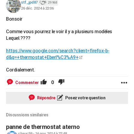
stf_jpd87
29 968
26 déc. 2024 à 22:06
Bonsoir
Comme vous pourrez le voir il y a plusieurs modèles
Lequel.????
https://www.google.com/search?client=firefox-b-
d&q=+thermostat+Eberl%C3%A9+
Cordialement.
0
Commenter
Répondre
Posez votre question
Discussions similaires
panne de thermostat aterno
chauc59
-
16 nov. 2014 à 22:48