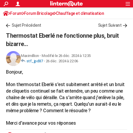
ACTUALITÉS
Forum
Forum Bricolage
Connexion
Chauffage et climatisation
S'inscrire
Rechercher
Société
Education
Villes
Politique
Faits Divers
Monde
+
SPORT
Chauffage électrique /solaire
Sujet Précédent
Sujet Suivant
Football
Cyclisme
Forum
Coupe du monde 2026
Tennis
Rugby
CULTURE
Thermostat Eberlé ne fonctionne plus, bruit
TNT
Cinéma
Musique
Programme TV
Streaming
Sorties cinéma
+
bizarre...
FINANCE
Impôts
Immobilier
Banque
Crédit
Retraite
Epargne
Risques naturels par ville
Assurance
AUTO
Maximillion
-
Modifié le 26 déc. 2024 à 12:35
stf_jpd87
-
26 déc. 2024 à 22:06
Réserver un essai
Berlines
Forum auto
Essais
Citadines
SUV
+
HIGH-TECH
Bonjour,
Meilleur smartphone
Ordinateurs
Guide high-tech
Mobiles
Internet
Jeux vidéo
+
BRICOLAGE
Mon thermostat Eberlé s'est subitement arrêté et un bruit
Aménagement intérieur
Cuisine
Jardinage
+
Forum
Extérieur
Salle de bains
Rangement
de cliquetis continuel se fait entendre, un peu comme une
WEEK-END
chaîne de vélo qui déraille. Ca s'arrête quand j'enlève la pile,
Escapades
Expositions
Week-end nature
Guides de France
Patrimoine
Musées
+
et dès que je la remets, ça repart. Quelqu'un aurait-il eu le
LIFESTYLE
même problème ? Comment le résoudre ?
Bien-être
Mode
+
Art de vivre
Loisirs
Modes de vie
SANTE
Merci d'avance pour vos réponses
Guide de la santé
Médicaments
+
Alimentation
Maladies
Sommeil
VOYAGE