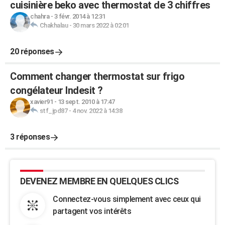
cuisinière beko avec thermostat de 3 chiffres
chahra
-
3 févr. 2014 à 12:31
Chakhalau
-
30 mars 2022 à 02:01
20 réponses
Comment changer thermostat sur frigo
congélateur Indesit ?
xavier91
-
13 sept. 2010 à 17:47
stf_jpd87
-
4 nov. 2022 à 14:38
3 réponses
DEVENEZ MEMBRE EN QUELQUES CLICS
Connectez-vous simplement avec ceux qui
partagent vos intérêts