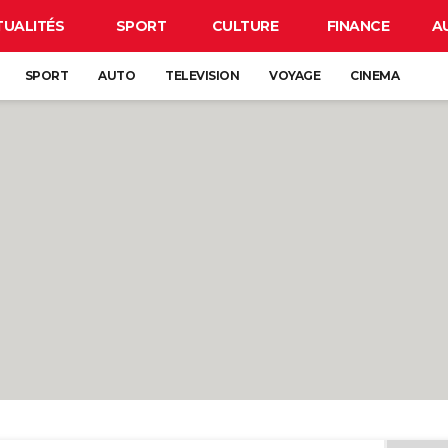
TUALITÉS
SPORT
CULTURE
FINANCE
A
SPORT
AUTO
TELEVISION
VOYAGE
CINEMA