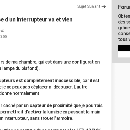
Foru
Sujet Suivant
Obten
e d'un interrupteur va et vien
des s
grâce
:42
conse
13:55
tous v
eurs de ma chambre, qui est dans une configuration
la lampe du plafond).
rrupteurs est complètement inaccessible
, car il est
 je ne peux pas déplacer ni découper. L’autre
ctionne normalement.
ur caché par un
capteur de proximité
que je pourrais
la permettrait d’activer la lumière en passant la main
 interrupteur, sans trouer l'armoire.