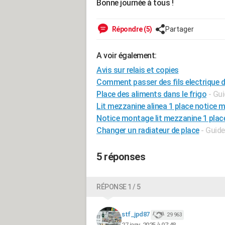
Bonne journée à tous !
Répondre (5)
Partager
A voir également:
Avis sur relais et copies
Comment passer des fils electrique d
Place des aliments dans le frigo
- Gu
Lit mezzanine alinea 1 place notice
Notice montage lit mezzanine 1 plac
Changer un radiateur de place
- Guide
5 réponses
RÉPONSE 1 / 5
stf_jpd87
29 963
27 janv. 2025 à 07:48