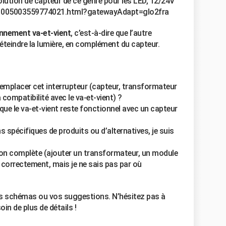
solution de capteur de ce genre pour les LED, 12/24V
/i/1005003559774021.html?gatewayAdapt=glo2fra
nnement va-et-vient
, c’est-à-dire que l’autre
/éteindre la lumière, en complément du capteur.
 remplacer cet interrupteur (capteur, transformateur
 compatibilité avec le va-et-vient) ?
ue le va-et-vient reste fonctionnel avec un capteur
spécifiques de produits ou d’alternatives, je suis
tion complète (ajouter un transformateur, un module
e correctement, mais je ne sais pas par où
os schémas ou vos suggestions. N’hésitez pas à
in de plus de détails !