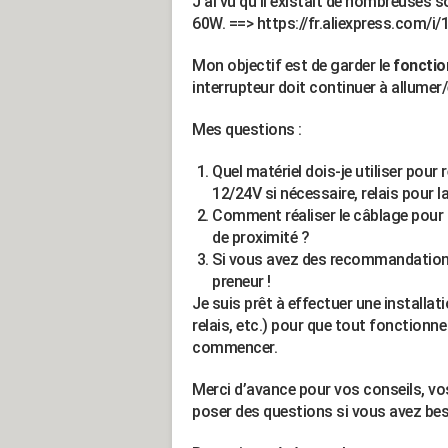
J'ai vu qu'il existait de nombreuses 
60W. ==> https://fr.aliexpress.com
Mon objectif est de garder le
fonctio
interrupteur doit continuer à allumer
Mes questions :
Quel matériel dois-je utiliser pour
12/24V si nécessaire, relais pour la
Comment réaliser le câblage pour q
de proximité ?
Si vous avez des recommandations 
preneur !
Je suis prêt à effectuer une installa
relais, etc.) pour que tout fonctionn
commencer.
Merci d’avance pour vos conseils, v
poser des questions si vous avez beso