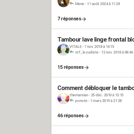
Mene
-
11 août 2024 à 11:28
7 réponses
Tambour lave linge frontal b
VITALE
-
7 nov. 2018 à 14:15
stf_la sudiste
-
12 nov. 2018 à 08:46
15 réponses
Comment débloquer le tambou
themarsian
-
25 déc. 2010 à 15:15
ponote
-
1 mars 2019 à 21:28
46 réponses