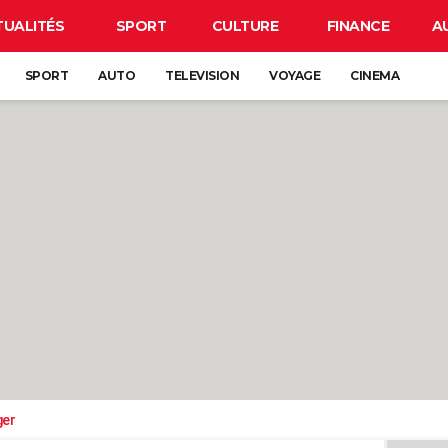
TUALITÉS
SPORT
CULTURE
FINANCE
A
SPORT
AUTO
TELEVISION
VOYAGE
CINEMA
ger