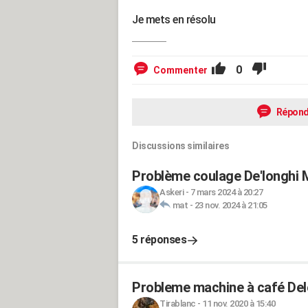
Je mets en résolu
0
Commenter
Répond
Discussions similaires
Problème coulage De'longhi M
Askeri
-
7 mars 2024 à 20:27
mat
-
23 nov. 2024 à 21:05
5 réponses
Probleme machine à café Del
Tirablanc
-
11 nov. 2020 à 15:40