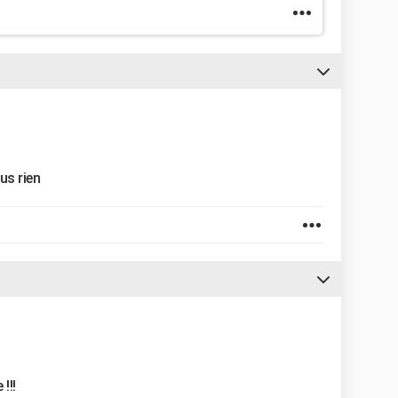
lus rien
!!!