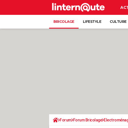
AC
BRICOLAGE
LIFESTYLE
CULTURE
Forum
Forum Bricolage
Electroména