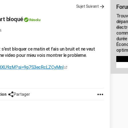
Foru
Sujet Suivant
Trouv
rt bloqué
Résolu
dépan
élect
4
commu
durée
Écono
’est bloquer ce matin et fais un bruit et ne veut
optimi
 une video pour mieu vois montrer le probleme.
O8XU9zM?si=9p7S3ecRcLZCyMnI
tion
Partager