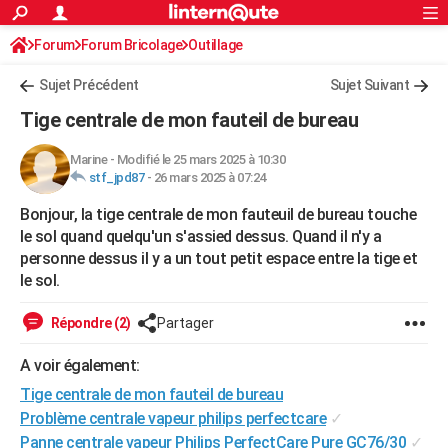
ACTUALITÉS
Forum
Forum Bricolage
Connexion
Outillage
S'inscrire
Rechercher
Société
Education
Villes
Politique
Faits Divers
Monde
+
SPORT
Sujet Précédent
Sujet Suivant
Football
Cyclisme
Forum
Coupe du monde 2026
Tennis
Rugby
CULTURE
Tige centrale de mon fauteil de bureau
TNT
Cinéma
Musique
Programme TV
Streaming
Sorties cinéma
+
FINANCE
Marine
-
Modifié le 25 mars 2025 à 10:30
stf_jpd87
-
26 mars 2025 à 07:24
Impôts
Immobilier
Banque
Crédit
Retraite
Epargne
Risques naturels par ville
Assurance
AUTO
Bonjour, la tige centrale de mon fauteuil de bureau touche
Réserver un essai
Berlines
Forum auto
Essais
Citadines
SUV
+
HIGH-TECH
le sol quand quelqu'un s'assied dessus. Quand il n'y a
personne dessus il y a un tout petit espace entre la tige et
Meilleur smartphone
Ordinateurs
Guide high-tech
Mobiles
Internet
Jeux vidéo
+
BRICOLAGE
le sol.
Aménagement intérieur
Cuisine
Jardinage
+
Forum
Extérieur
Salle de bains
Rangement
WEEK-END
Répondre (2)
Partager
Escapades
Expositions
Week-end nature
Guides de France
Patrimoine
Musées
+
LIFESTYLE
A voir également:
Bien-être
Mode
+
Art de vivre
Loisirs
Modes de vie
SANTE
Tige centrale de mon fauteil de bureau
Problème centrale vapeur philips perfectcare
✓
Guide de la santé
Médicaments
+
Alimentation
Maladies
Sommeil
VOYAGE
Panne centrale vapeur Philips PerfectCare Pure GC76/30
✓