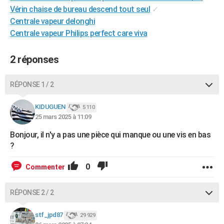
Vérin chaise de bureau descend tout seul
✓
City break
Voyage de noces
Climat
Destinations
Voyage nature
Forum
+
PHOTO
Centrale vapeur delonghi
GUIDES D'ACHAT
Centrale vapeur Philips perfect care viva
BONS PLANS
2 réponses
CARTE DE VOEUX
RÉPONSE 1 / 2
Carte Bonne année
Carte Pâques
Carte de Noël
Carte Saint-Valentin
Carte d'anniversaire
DICTIONNAIRE
KIDUGUEN
5 110
Biographies
Expressions
Dictionnaire
Citations
Proverbes
PROGRAMME TV
25 mars 2025 à 11:09
COPAINS D'AVANT
Bonjour, il n'y a pas une pièce qui manque ou une vis en bas
?
Se connecter
Collèges
Universités
Service militaire
S'inscrire
Lycées
Primaires
Entreprises
Avis de recherche
AVIS DE DÉCÈS
0
Commenter
FORUM
Lifestyle
Sport
Television
Cinema
Bricolage
Culture
Auto
Voyage
RÉPONSE 2 / 2
stf_jpd87
29 929