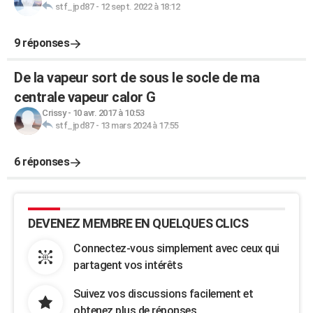
stf_jpd87
-
12 sept. 2022 à 18:12
9 réponses
De la vapeur sort de sous le socle de ma
centrale vapeur calor G
Crissy
-
10 avr. 2017 à 10:53
stf_jpd87
-
13 mars 2024 à 17:55
6 réponses
DEVENEZ MEMBRE EN QUELQUES CLICS
Connectez-vous simplement avec ceux qui
partagent vos intérêts
Suivez vos discussions facilement et
obtenez plus de réponses