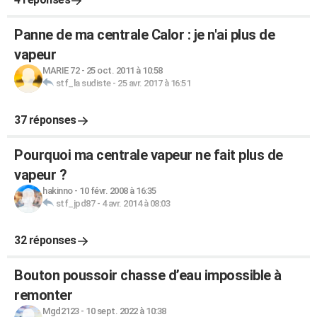
Panne de ma centrale Calor : je n'ai plus de
vapeur
MARIE 72
-
25 oct. 2011 à 10:58
stf_la sudiste
-
25 avr. 2017 à 16:51
37 réponses
Pourquoi ma centrale vapeur ne fait plus de
vapeur ?
hakinno
-
10 févr. 2008 à 16:35
stf_jpd87
-
4 avr. 2014 à 08:03
32 réponses
Bouton poussoir chasse d’eau impossible à
remonter
Mgd2123
-
10 sept. 2022 à 10:38