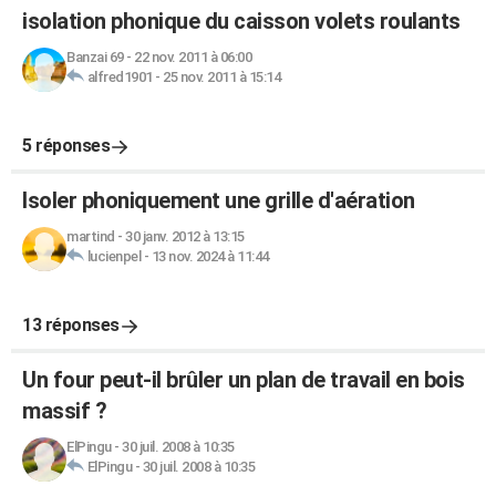
isolation phonique du caisson volets roulants
Banzai 69
-
22 nov. 2011 à 06:00
alfred1901
-
25 nov. 2011 à 15:14
5 réponses
Isoler phoniquement une grille d'aération
martind
-
30 janv. 2012 à 13:15
lucienpel
-
13 nov. 2024 à 11:44
13 réponses
Un four peut-il brûler un plan de travail en bois
massif ?
ElPingu
-
30 juil. 2008 à 10:35
ElPingu
-
30 juil. 2008 à 10:35