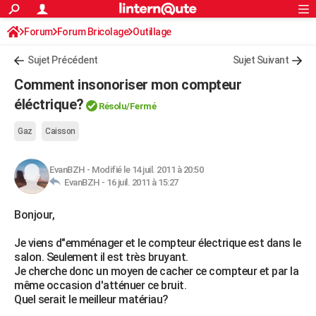
ACTUALITÉS
Forum
Forum Bricolage
Connexion
Outillage
S'inscrire
Rechercher
Société
Education
Villes
Politique
Faits Divers
Monde
+
SPORT
Sujet Précédent
Sujet Suivant
Football
Cyclisme
Forum
Coupe du monde 2026
Tennis
Rugby
CULTURE
Comment insonoriser mon compteur
TNT
Cinéma
Musique
Programme TV
Streaming
Sorties cinéma
+
éléctrique?
FINANCE
Résolu/Fermé
Impôts
Immobilier
Banque
Crédit
Retraite
Epargne
Risques naturels par ville
Assurance
AUTO
Gaz
Caisson
Réserver un essai
Berlines
Forum auto
Essais
Citadines
SUV
+
HIGH-TECH
EvanBZH
-
Modifié le 14 juil. 2011 à 20:50
EvanBZH -
16 juil. 2011 à 15:27
Meilleur smartphone
Ordinateurs
Guide high-tech
Mobiles
Internet
Jeux vidéo
+
BRICOLAGE
Bonjour,
Aménagement intérieur
Cuisine
Jardinage
+
Forum
Extérieur
Salle de bains
Rangement
WEEK-END
Je viens d"emménager et le compteur électrique est dans le
Escapades
Expositions
Week-end nature
Guides de France
Patrimoine
Musées
+
LIFESTYLE
salon. Seulement il est très bruyant.
Je cherche donc un moyen de cacher ce compteur et par la
Bien-être
Mode
+
Art de vivre
Loisirs
Modes de vie
SANTE
même occasion d'atténuer ce bruit.
Quel serait le meilleur matériau?
Guide de la santé
Médicaments
+
Alimentation
Maladies
Sommeil
VOYAGE