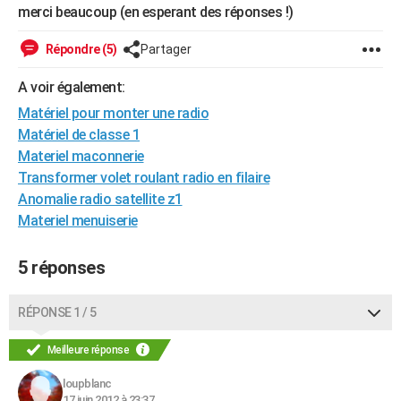
merci beaucoup (en esperant des réponses !)
City break
Voyage de noces
Climat
Destinations
Voyage nature
Forum
+
PHOTO
Répondre (5)
Partager
GUIDES D'ACHAT
A voir également:
BONS PLANS
Matériel pour monter une radio
CARTE DE VOEUX
Matériel de classe 1
Materiel maconnerie
Carte Bonne année
Carte Pâques
Carte de Noël
Carte Saint-Valentin
Carte d'anniversaire
DICTIONNAIRE
Transformer volet roulant radio en filaire
Anomalie radio satellite z1
Biographies
Expressions
Dictionnaire
Citations
Proverbes
PROGRAMME TV
Materiel menuiserie
COPAINS D'AVANT
5 réponses
Se connecter
Collèges
Universités
Service militaire
S'inscrire
Lycées
Primaires
Entreprises
Avis de recherche
AVIS DE DÉCÈS
FORUM
RÉPONSE 1 / 5
Lifestyle
Sport
Television
Cinema
Bricolage
Culture
Auto
Voyage
Meilleure réponse
loupblanc
17 juin 2012 à 23:37