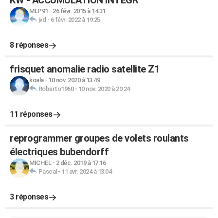
KW - ACCUMULATION INTEGR
MLP91
-
26 févr. 2015 à 14:31
jvd
-
6 févr. 2022 à 19:25
8 réponses
frisquet anomalie radio satellite Z1
koala
-
10 nov. 2020 à 13:49
Roberto1960
-
10 nov. 2020 à 20:24
11 réponses
reprogrammer groupes de volets roulants
électriques bubendorff
MICHEL
-
2 déc. 2019 à 17:16
Pascal
-
11 avr. 2024 à 13:04
3 réponses