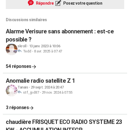
Répondre
Posez votre question
Discussions similaires
Alarme Verisure sans abonnement : est-ce
possible ?
skroll
-
13 janv. 2023 à 10:06
Tedd
-
8 avr. 2025 à 07:47
54 réponses
Anomalie radio satellite Z 1
Tanais
-
29 sept. 2024 à 20:47
stf_jpd87
-
29 nov. 2024 à 07:55
3 réponses
chaudière FRISQUET ECO RADIO SYSTEME 23