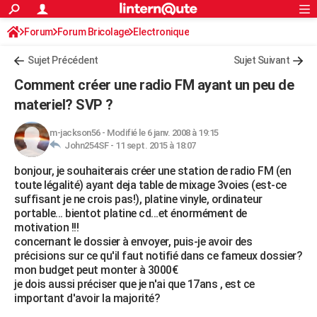
ACTUALITÉS
Forum
Forum Bricolage
Connexion
Electronique
S'inscrire
Rechercher
Société
Education
Villes
Politique
Faits Divers
Monde
+
SPORT
Sujet Précédent
Sujet Suivant
Football
Cyclisme
Forum
Coupe du monde 2026
Tennis
Rugby
CULTURE
Comment créer une radio FM ayant un peu de
TNT
Cinéma
Musique
Programme TV
Streaming
Sorties cinéma
+
materiel? SVP ?
FINANCE
Impôts
Immobilier
Banque
Crédit
Retraite
Epargne
Risques naturels par ville
Assurance
AUTO
m-jackson56
-
Modifié le 6 janv. 2008 à 19:15
John254SF -
11 sept. 2015 à 18:07
Réserver un essai
Berlines
Forum auto
Essais
Citadines
SUV
+
HIGH-TECH
bonjour, je souhaiterais créer une station de radio FM (en
toute légalité) ayant deja table de mixage 3voies (est-ce
Meilleur smartphone
Ordinateurs
Guide high-tech
Mobiles
Internet
Jeux vidéo
+
BRICOLAGE
suffisant je ne crois pas!), platine vinyle, ordinateur
portable... bientot platine cd...et énormément de
Aménagement intérieur
Cuisine
Jardinage
+
Forum
Extérieur
Salle de bains
Rangement
WEEK-END
motivation !!!
concernant le dossier à envoyer, puis-je avoir des
Escapades
Expositions
Week-end nature
Guides de France
Patrimoine
Musées
+
LIFESTYLE
précisions sur ce qu'il faut notifié dans ce fameux dossier?
mon budget peut monter à 3000€
Bien-être
Mode
+
Art de vivre
Loisirs
Modes de vie
SANTE
je dois aussi préciser que je n'ai que 17ans , est ce
important d'avoir la majorité?
Guide de la santé
Médicaments
+
Alimentation
Maladies
Sommeil
VOYAGE