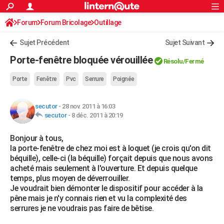
ACTUALITÉS
Forum
Forum Bricolage
Connexion
Outillage
S'inscrire
Rechercher
Société
Education
Villes
Politique
Faits Divers
Monde
+
SPORT
Sujet Précédent
Sujet Suivant
Football
Cyclisme
Forum
Coupe du monde 2026
Tennis
Rugby
CULTURE
Porte-fenêtre bloquée vérouillée
Résolu
/Fermé
TNT
Cinéma
Musique
Programme TV
Streaming
Sorties cinéma
+
FINANCE
Porte
Fenêtre
Pvc
Serrure
Poignée
Impôts
Immobilier
Banque
Crédit
Retraite
Epargne
Risques naturels par ville
Assurance
AUTO
secutor
-
28 nov. 2011 à 16:03
Réserver un essai
Berlines
Forum auto
Essais
Citadines
SUV
+
HIGH-TECH
secutor
-
8 déc. 2011 à 20:19
Meilleur smartphone
Ordinateurs
Guide high-tech
Mobiles
Internet
Jeux vidéo
+
BRICOLAGE
Bonjour à tous,
la porte-fenêtre de chez moi est à loquet (je crois qu'on dit
Aménagement intérieur
Cuisine
Jardinage
+
Forum
Extérieur
Salle de bains
Rangement
WEEK-END
béquille), celle-ci (la béquille) forçait depuis que nous avons
acheté mais seulement à l'ouverture. Et depuis quelque
Escapades
Expositions
Week-end nature
Guides de France
Patrimoine
Musées
+
LIFESTYLE
temps, plus moyen de déverrouiller.
Je voudrait bien démonter le dispositif pour accéder à la
Bien-être
Mode
+
Art de vivre
Loisirs
Modes de vie
SANTE
pêne mais je n'y connais rien et vu la complexité des
serrures je ne voudrais pas faire de bêtise.
Guide de la santé
Médicaments
+
Alimentation
Maladies
Sommeil
VOYAGE