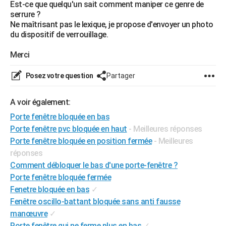
Est-ce que quelqu'un sait comment maniper ce genre de
City break
Voyage de noces
Climat
Destinations
Voyage nature
Forum
+
PHOTO
serrure ?
Ne maîtrisant pas le lexique, je propose d'envoyer un photo
GUIDES D'ACHAT
du dispositif de verrouillage.
BONS PLANS
Merci
CARTE DE VOEUX
Posez votre question
Partager
Carte Bonne année
Carte Pâques
Carte de Noël
Carte Saint-Valentin
Carte d'anniversaire
DICTIONNAIRE
A voir également:
Biographies
Expressions
Dictionnaire
Citations
Proverbes
PROGRAMME TV
Porte fenêtre bloquée en bas
Porte fenêtre pvc bloquée en haut
- Meilleures réponses
COPAINS D'AVANT
Porte fenêtre bloquée en position fermée
- Meilleures
réponses
Se connecter
Collèges
Universités
Service militaire
S'inscrire
Lycées
Primaires
Entreprises
Avis de recherche
AVIS DE DÉCÈS
Comment débloquer le bas d'une porte-fenêtre ?
FORUM
Porte fenêtre bloquée fermée
Fenetre bloquée en bas
✓
Lifestyle
Sport
Television
Cinema
Bricolage
Culture
Auto
Voyage
Fenêtre oscillo-battant bloquée sans anti fausse
manœuvre
✓
Porte fenêtre qui ne ferme plus en bas
✓