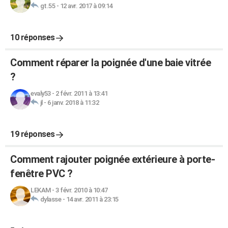
gt.55
-
12 avr. 2017 à 09:14
10 réponses
Comment réparer la poignée d'une baie vitrée
?
evaly53
-
2 févr. 2011 à 13:41
jl
-
6 janv. 2018 à 11:32
19 réponses
Comment rajouter poignée extérieure à porte-
fenêtre PVC ?
LEKAM
-
3 févr. 2010 à 10:47
dylasse
-
14 avr. 2011 à 23:15