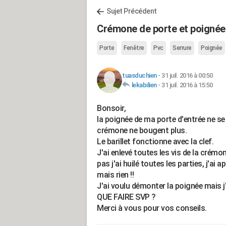
Sujet Précédent
Crémone de porte et poignée
Porte
Fenêtre
Pvc
Serrure
Poignée
tuasduchien
-
31 juil. 2016 à 00:50
lekabilien
-
31 juil. 2016 à 15:50
Bonsoir,
la poignée de ma porte d'entrée ne se 
crémone ne bougent plus.
Le barillet fonctionne avec la clef.
J'ai enlevé toutes les vis de la crémo
pas j'ai huilé toutes les parties, j'ai
mais rien !!
J'ai voulu démonter la poignée mais j'a
QUE FAIRE SVP ?
Merci à vous pour vos conseils.