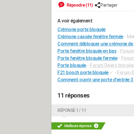
Répondre (11)
Partager
A voir également:
Crémone porte bloquée
Crémone cassée fenêtre fermée
- Me
Comment débloquer une crémone de 
Porte fenêtre bloquée en bas
-
Forum 
Porte fenêtre bloquée fermée
-
Forum 
Porte bloquée
-
Forum Divers bricolag
F21 bosch porte bloquée
✓
-
Forum E
Comment ouvrir une porte d'entrée 3
11 réponses
RÉPONSE 1 / 11
Meilleure réponse