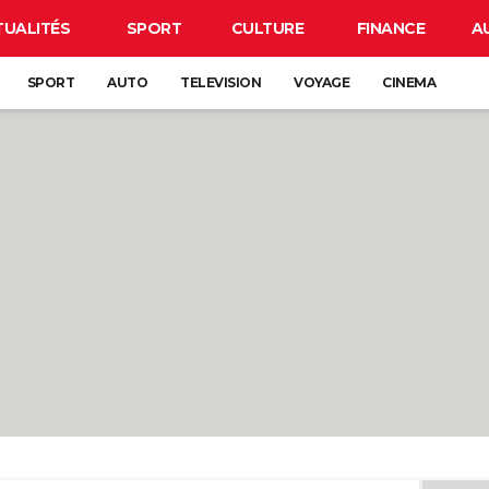
TUALITÉS
SPORT
CULTURE
FINANCE
A
SPORT
AUTO
TELEVISION
VOYAGE
CINEMA