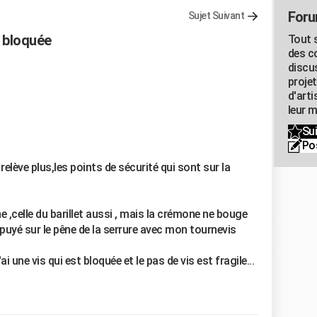
Foru
Sujet Suivant
 bloquée
Tout s
des c
discu
proje
d'art
leur m
Sui
Po
relève plus,les points de sécurité qui sont sur la
ne ,celle du barillet aussi , mais la crémone ne bouge
 appuyé sur le pêne de la serrure avec mon tournevis
i une vis qui est bloquée et le pas de vis est fragile...