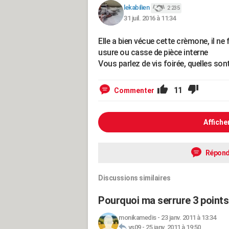
lekabilien
2 235
31 juil. 2016 à 11:34
Elle a bien vécue cette crèmone, il ne 
usure ou casse de pièce interne
Vous parlez de vis foirée, quelles sont
11
Commenter
Affiche
Répond
Discussions similaires
Pourquoi ma serrure 3 points
monikamedis
-
23 janv. 2011 à 13:34
ys09
-
25 janv. 2011 à 19:50