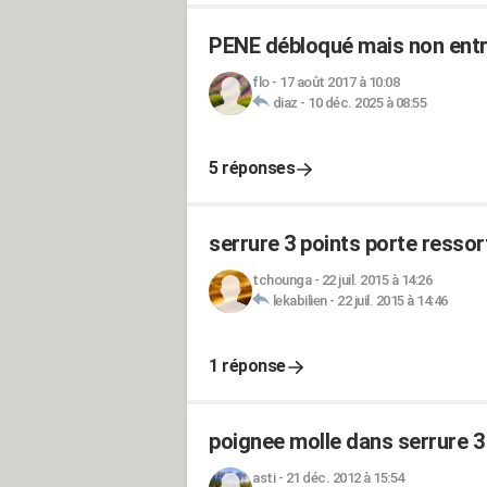
PENE débloqué mais non entra
flo
-
17 août 2017 à 10:08
diaz
-
10 déc. 2025 à 08:55
5 réponses
serrure 3 points porte ressor
tchounga
-
22 juil. 2015 à 14:26
lekabilien
-
22 juil. 2015 à 14:46
1 réponse
poignee molle dans serrure 3
asti
-
21 déc. 2012 à 15:54