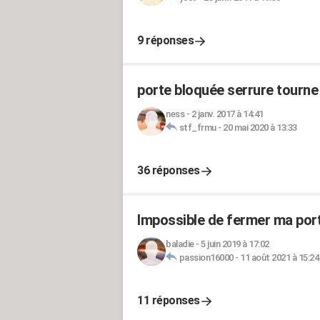
9 réponses
porte bloquée serrure tourne 
ness
-
2 janv. 2017 à 14:41
stf_frmu
-
20 mai 2020 à 13:33
36 réponses
Impossible de fermer ma port
baladie
-
5 juin 2019 à 17:02
passion16000
-
11 août 2021 à 15:24
11 réponses