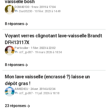
vaisselle bosh
DOM40130
-
9 nov. 2019 à 17:04
Dan35230
-
10 févr. 2023 à 14:49
8 réponses
Voyant verres clignotant lave-vaisselle Brandt
DFH13117X
Particulier
-
1 févr. 2023 à 22:02
stf_jpd87
-
19 mars 2026 à 18:34
8 réponses
Mon lave vaisselle (encrassé ?) laisse un
dépôt gras !
AIMEDIEU
-
24 avr. 2014 à 02:34
stf_jpd87
-
11 juil. 2026 à 18:18
23 réponses