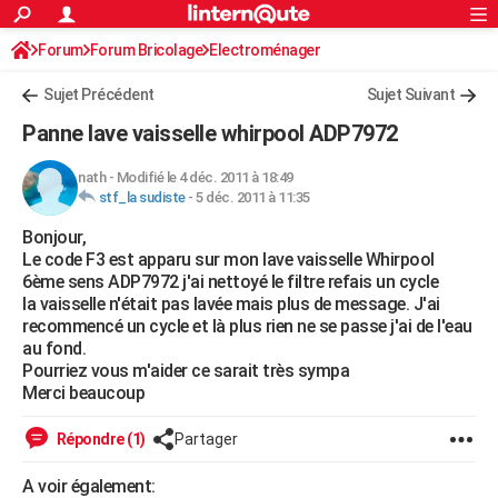
ACTUALITÉS
Forum
Forum Bricolage
Connexion
Electroménager
S'inscrire
Rechercher
Société
Education
Villes
Politique
Faits Divers
Monde
+
SPORT
Sujet Précédent
Sujet Suivant
Football
Cyclisme
Forum
Coupe du monde 2026
Tennis
Rugby
CULTURE
Panne lave vaisselle whirpool ADP7972
TNT
Cinéma
Musique
Programme TV
Streaming
Sorties cinéma
+
FINANCE
nath
-
Modifié le 4 déc. 2011 à 18:49
stf_la sudiste
-
5 déc. 2011 à 11:35
Impôts
Immobilier
Banque
Crédit
Retraite
Epargne
Risques naturels par ville
Assurance
AUTO
Bonjour,
Réserver un essai
Berlines
Forum auto
Essais
Citadines
SUV
+
HIGH-TECH
Le code F3 est apparu sur mon lave vaisselle Whirpool
6ème sens ADP7972 j'ai nettoyé le filtre refais un cycle
Meilleur smartphone
Ordinateurs
Guide high-tech
Mobiles
Internet
Jeux vidéo
+
BRICOLAGE
la vaisselle n'était pas lavée mais plus de message. J'ai
recommencé un cycle et là plus rien ne se passe j'ai de l'eau
Aménagement intérieur
Cuisine
Jardinage
+
Forum
Extérieur
Salle de bains
Rangement
WEEK-END
au fond.
Pourriez vous m'aider ce sarait très sympa
Escapades
Expositions
Week-end nature
Guides de France
Patrimoine
Musées
+
LIFESTYLE
Merci beaucoup
Bien-être
Mode
+
Art de vivre
Loisirs
Modes de vie
SANTE
Répondre (1)
Partager
Guide de la santé
Médicaments
+
Alimentation
Maladies
Sommeil
VOYAGE
A voir également: