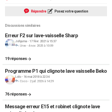
Répondre
Posez votre question
Discussions similaires
Erreur F2 sur lave-vaisselle Sharp
Johjuma
-
17 févr. 2021 à 15:37
Urve
-
4 nov. 2025 à 10:09
19 réponses
Programme P1 qui clignote lave vaisselle Beko
Lolo
-
16 mai 2018 à 22:34
Coco
-
2 juil. 2026 à 14:29
76 réponses
Message erreur E15 et robinet clignote lave