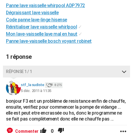
Panne lave vaisselle whirpool ADP7972
City break
Voyage de noces
Climat
Destinations
Voyage nature
Forum
+
PHOTO
Dégraissant lave vaisselle
GUIDES D'ACHAT
Code panne lave-linge hisense
Réinitialiser lave vaisselle whirlpool
✓
BONS PLANS
Mon lave-vaisselle lave mal en haut
✓
Panne lave-vaisselle bosch voyant robinet
CARTE DE VOEUX
Carte Bonne année
Carte Pâques
Carte de Noël
Carte Saint-Valentin
Carte d'anniversaire
DICTIONNAIRE
1 réponse
Biographies
Expressions
Dictionnaire
Citations
Proverbes
PROGRAMME TV
RÉPONSE 1 / 1
COPAINS D'AVANT
stf_la sudiste
8 275
Se connecter
Collèges
Universités
Service militaire
S'inscrire
Lycées
Primaires
Entreprises
Avis de recherche
5 déc. 2011 à 11:35
AVIS DE DÉCÈS
bonjour F3 est un problème de resistance enfin de chauffe,
FORUM
ensuite, verifiez pour commencer la pompe de vidange ...
elle est peut etre encrassée ou hs, donc le programme ne
Lifestyle
Sport
Television
Cinema
Bricolage
Culture
Auto
Voyage
se fait pas complètement donc elle ne chauffe pas ...
0
Commenter