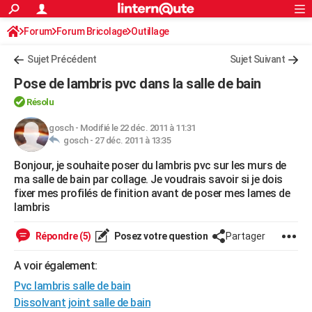
ACTUALITÉS
Forum
Forum Bricolage
Connexion
Outillage
S'inscrire
Rechercher
Société
Education
Villes
Politique
Faits Divers
Monde
+
SPORT
Sujet Précédent
Sujet Suivant
Football
Cyclisme
Forum
Coupe du monde 2026
Tennis
Rugby
CULTURE
Pose de lambris pvc dans la salle de bain
TNT
Cinéma
Musique
Programme TV
Streaming
Sorties cinéma
+
FINANCE
Résolu
Impôts
Immobilier
Banque
Crédit
Retraite
Epargne
Risques naturels par ville
Assurance
gosch
-
Modifié le 22 déc. 2011 à 11:31
AUTO
gosch -
27 déc. 2011 à 13:35
Réserver un essai
Berlines
Forum auto
Essais
Citadines
SUV
+
HIGH-TECH
Bonjour, je souhaite poser du lambris pvc sur les murs de
ma salle de bain par collage. Je voudrais savoir si je dois
Meilleur smartphone
Ordinateurs
Guide high-tech
Mobiles
Internet
Jeux vidéo
+
BRICOLAGE
fixer mes profilés de finition avant de poser mes lames de
lambris
Aménagement intérieur
Cuisine
Jardinage
+
Forum
Extérieur
Salle de bains
Rangement
WEEK-END
Répondre (5)
Posez votre question
Partager
Escapades
Expositions
Week-end nature
Guides de France
Patrimoine
Musées
+
LIFESTYLE
A voir également:
Bien-être
Mode
+
Art de vivre
Loisirs
Modes de vie
SANTE
Pvc lambris salle de bain
Guide de la santé
Médicaments
+
Alimentation
Maladies
Sommeil
VOYAGE
Dissolvant joint salle de bain