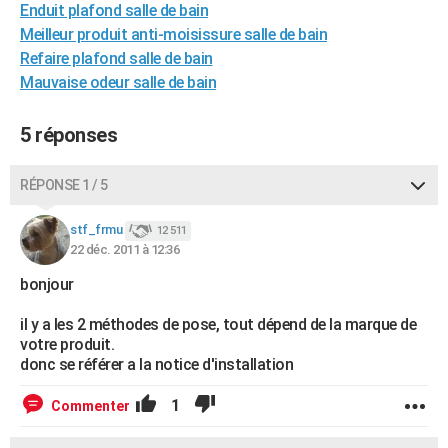
Enduit plafond salle de bain
City break
Voyage de noces
Climat
Destinations
Voyage nature
Forum
+
PHOTO
Meilleur produit anti-moisissure salle de bain
Refaire plafond salle de bain
GUIDES D'ACHAT
Mauvaise odeur salle de bain
BONS PLANS
5 réponses
CARTE DE VOEUX
Carte Bonne année
Carte Pâques
Carte de Noël
Carte Saint-Valentin
Carte d'anniversaire
RÉPONSE 1 / 5
DICTIONNAIRE
Biographies
Expressions
Dictionnaire
Citations
Proverbes
PROGRAMME TV
stf_frmu
12 511
22 déc. 2011 à 12:36
COPAINS D'AVANT
bonjour
Se connecter
Collèges
Universités
Service militaire
S'inscrire
Lycées
Primaires
Entreprises
Avis de recherche
AVIS DE DÉCÈS
il y a les 2 méthodes de pose, tout dépend de la marque de
votre produit.
FORUM
donc se référer a la notice d'installation
Lifestyle
Sport
Television
Cinema
Bricolage
Culture
Auto
Voyage
1
Commenter