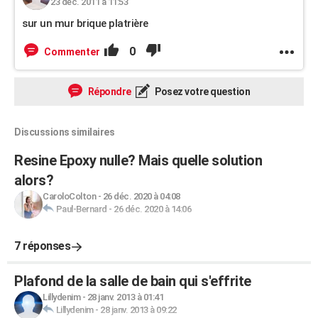
23 déc. 2011 à 11:53
sur un mur brique platrière
0
Commenter
Répondre
Posez votre question
Discussions similaires
Resine Epoxy nulle? Mais quelle solution
alors?
CaroloColton
-
26 déc. 2020 à 04:08
Paul-Bernard
-
26 déc. 2020 à 14:06
7 réponses
Plafond de la salle de bain qui s'effrite
Lillydenim
-
28 janv. 2013 à 01:41
Lillydenim
-
28 janv. 2013 à 09:22