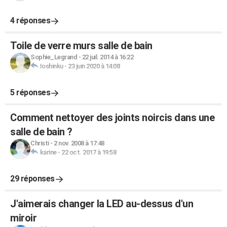
4 réponses
Toile de verre murs salle de bain
Sophie_Legrand
-
22 juil. 2014 à 16:22
Ioshinku
-
23 juin 2020 à 14:08
5 réponses
Comment nettoyer des joints noircis dans une
salle de bain ?
Christi
-
2 nov. 2008 à 17:48
karine
-
22 oct. 2017 à 19:58
29 réponses
J'aimerais changer la LED au-dessus d'un
miroir