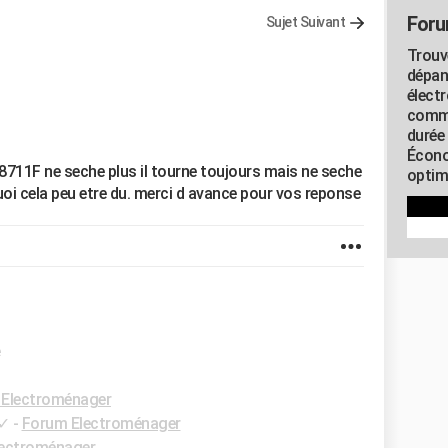
Foru
Sujet Suivant
Trouv
dépan
élect
commu
durée
Écono
8711F ne seche plus il tourne toujours mais ne seche
optimi
uoi cela peu etre du. merci d avance pour vos reponse
e
Electroménager
✓
-
Forum Electroménager
ectroménager