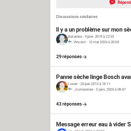
Répond
Discussions similaires
Il y a un problème sur mon sè
Bataviaa
-
9 janv. 2019 à 22:33
Vincent
-
12 mai 2026 à 20:00
29 réponses
Panne sèche linge Bosch avan
Louve
-
20 juin 2013 à 18:11
_bonnannee
-
5 janv. 2026 à 08:47
43 réponses
Message erreur eau à vider 