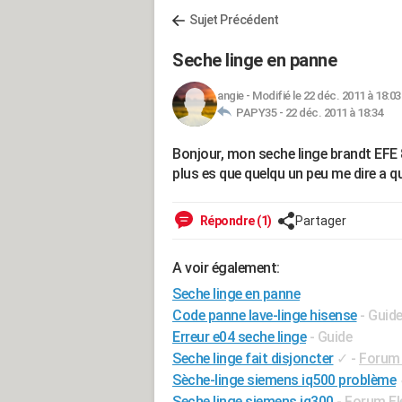
Sujet Précédent
Seche linge en panne
angie
-
Modifié le 22 déc. 2011 à 18:03
PAPY35 -
22 déc. 2011 à 18:34
Bonjour, mon seche linge brandt EFE 
plus es que quelqu un peu me dire a q
Répondre (1)
Partager
A voir également:
Seche linge en panne
Code panne lave-linge hisense
- Guid
Erreur e04 seche linge
- Guide
Seche linge fait disjoncter
✓
-
Forum 
Sèche-linge siemens iq500 problème
Seche linge siemens iq300
-
Forum El