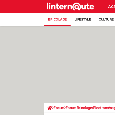
AC
BRICOLAGE
LIFESTYLE
CULTURE
Forum
Forum Bricolage
Electroména