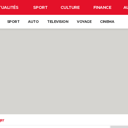
TUALITÉS
SPORT
CULTURE
FINANCE
A
SPORT
AUTO
TELEVISION
VOYAGE
CINEMA
ger