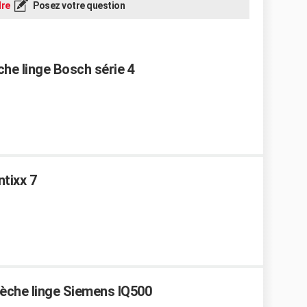
re
Posez votre question
che linge Bosch série 4
tixx 7
Sèche linge Siemens IQ500