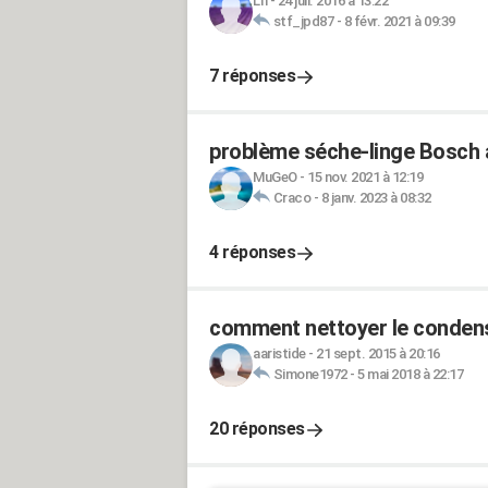
Ln
-
24 juil. 2016 à 13:22
stf_jpd87
-
8 févr. 2021 à 09:39
7 réponses
problème séche-linge Bosch 
MuGeO
-
15 nov. 2021 à 12:19
Craco
-
8 janv. 2023 à 08:32
4 réponses
comment nettoyer le condens
aaristide
-
21 sept. 2015 à 20:16
Simone1972
-
5 mai 2018 à 22:17
20 réponses