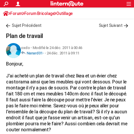
ACTUALITÉS
Forum
Forum Bricolage
Connexion
Outillage
S'inscrire
Rechercher
Société
Education
Villes
Politique
Faits Divers
Monde
+
SPORT
Sujet Précédent
Sujet Suivant
Football
Cyclisme
Forum
Coupe du monde 2026
Tennis
Rugby
CULTURE
Plan de travail
TNT
Cinéma
Musique
Programme TV
Streaming
Sorties cinéma
+
FINANCE
oxdo
-
Modifié le 24 déc. 2011 à 00:46
Nanard01-
-
24 déc. 2011 à 09:11
Impôts
Immobilier
Banque
Crédit
Retraite
Epargne
Risques naturels par ville
Assurance
AUTO
Bonjour,
Réserver un essai
Berlines
Forum auto
Essais
Citadines
SUV
+
HIGH-TECH
J'ai acheté un plan de travail chez Ikea et un évier chez
Meilleur smartphone
Ordinateurs
Guide high-tech
Mobiles
Internet
Jeux vidéo
+
BRICOLAGE
castorama ainsi que les meubles qui vont dessous. Pour le
montage il n'y a pas de soucis. Par contre le plan de travail
Aménagement intérieur
Cuisine
Jardinage
+
Forum
Extérieur
Salle de bains
Rangement
WEEK-END
fait 180 cm et mes meubles 140cm donc il faut le découpé.
Il faut aussi faire la découpe pour mettre l'évier. Je ne peux
Escapades
Expositions
Week-end nature
Guides de France
Patrimoine
Musées
+
LIFESTYLE
pas le faire moi même. Savez-vous où je peux aller pour
l'ensemble de la découpe du plan de travail? Si il n'y a aucun
Bien-être
Mode
+
Art de vivre
Loisirs
Modes de vie
SANTE
endroit il faut que je fasse venir un artisan, est-ce qu'un
plombier pourra me le faire? Aussi combien cela devrait me
Guide de la santé
Médicaments
+
Alimentation
Maladies
Sommeil
VOYAGE
couter normalement?