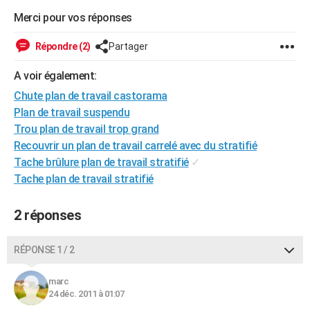
City break
Voyage de noces
Climat
Destinations
Voyage nature
Forum
+
Merci pour vos réponses
PHOTO
GUIDES D'ACHAT
Répondre (2)
Partager
BONS PLANS
A voir également:
Chute plan de travail castorama
CARTE DE VOEUX
Plan de travail suspendu
Carte Bonne année
Carte Pâques
Carte de Noël
Carte Saint-Valentin
Carte d'anniversaire
Trou plan de travail trop grand
DICTIONNAIRE
Recouvrir un plan de travail carrelé avec du stratifié
Biographies
Expressions
Dictionnaire
Citations
Proverbes
PROGRAMME TV
Tache brûlure plan de travail stratifié
✓
Tache plan de travail stratifié
COPAINS D'AVANT
Se connecter
Collèges
Universités
Service militaire
S'inscrire
Lycées
Primaires
Entreprises
Avis de recherche
2 réponses
AVIS DE DÉCÈS
FORUM
RÉPONSE 1 / 2
Lifestyle
Sport
Television
Cinema
Bricolage
Culture
Auto
Voyage
marc
24 déc. 2011 à 01:07