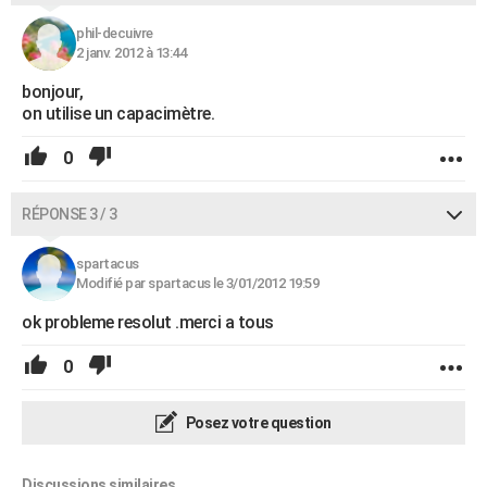
phil-decuivre
2 janv. 2012 à 13:44
bonjour,
on utilise un capacimètre.
0
RÉPONSE 3 / 3
spartacus
Modifié par spartacus le 3/01/2012 19:59
ok probleme resolut .merci a tous
0
Posez votre question
Discussions similaires