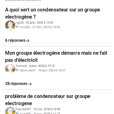
A quoi sert un condensateur sur un groupe
electrogène ?
reg24
-
30 janv. 2009 à 12:55
irruddy
-
27 févr. 2019 à 16:09
6 réponses
Mon groupe électrogène démarre mais ne fait
pas d'électricit
Tomwal
-
8 janv. 2024 à 15:15
labricole47
-
19 janv. 2024 à 10:07
38 réponses
problème de condensateur sur groupe
electrogene
foucault87
-
10 nov. 2018 à 18:36
Icare95
-
13 nov. 2018 à 11:24