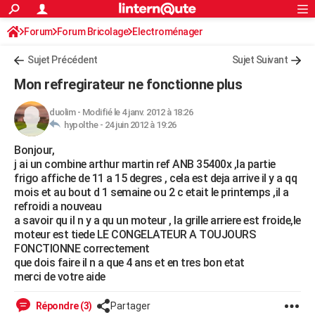
ACTUALITÉS
Forum
Forum Bricolage
Connexion
Electroménager
S'inscrire
Rechercher
Société
Education
Villes
Politique
Faits Divers
Monde
+
SPORT
Sujet Précédent
Sujet Suivant
Football
Cyclisme
Forum
Coupe du monde 2026
Tennis
Rugby
CULTURE
Mon refregirateur ne fonctionne plus
TNT
Cinéma
Musique
Programme TV
Streaming
Sorties cinéma
+
FINANCE
duolim
-
Modifié le 4 janv. 2012 à 18:26
hypolthe -
24 juin 2012 à 19:26
Impôts
Immobilier
Banque
Crédit
Retraite
Epargne
Risques naturels par ville
Assurance
AUTO
Bonjour,
Réserver un essai
Berlines
Forum auto
Essais
Citadines
SUV
+
HIGH-TECH
j ai un combine arthur martin ref ANB 35400x ,la partie
frigo affiche de 11 a 15 degres , cela est deja arrive il y a qq
Meilleur smartphone
Ordinateurs
Guide high-tech
Mobiles
Internet
Jeux vidéo
+
BRICOLAGE
mois et au bout d 1 semaine ou 2 c etait le printemps ,il a
refroidi a nouveau
Aménagement intérieur
Cuisine
Jardinage
+
Forum
Extérieur
Salle de bains
Rangement
WEEK-END
a savoir qu il n y a qu un moteur , la grille arriere est froide,le
moteur est tiede LE CONGELATEUR A TOUJOURS
Escapades
Expositions
Week-end nature
Guides de France
Patrimoine
Musées
+
LIFESTYLE
FONCTIONNE correctement
que dois faire il n a que 4 ans et en tres bon etat
Bien-être
Mode
+
Art de vivre
Loisirs
Modes de vie
SANTE
merci de votre aide
Guide de la santé
Médicaments
+
Alimentation
Maladies
Sommeil
VOYAGE
Répondre (3)
Partager