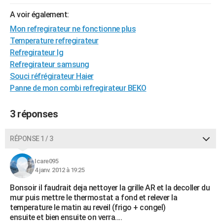
City break
Voyage de noces
Climat
Destinations
Voyage nature
Forum
+
PHOTO
A voir également:
Mon refregirateur ne fonctionne plus
GUIDES D'ACHAT
Temperature refregirateur
BONS PLANS
Refregirateur lg
Refregirateur samsung
CARTE DE VOEUX
Souci réfrégirateur Haier
Panne de mon combi refregirateur BEKO
Carte Bonne année
Carte Pâques
Carte de Noël
Carte Saint-Valentin
Carte d'anniversaire
DICTIONNAIRE
Biographies
Expressions
Dictionnaire
Citations
Proverbes
PROGRAMME TV
3 réponses
COPAINS D'AVANT
RÉPONSE 1 / 3
Se connecter
Collèges
Universités
Service militaire
S'inscrire
Lycées
Primaires
Entreprises
Avis de recherche
AVIS DE DÉCÈS
Icare095
4 janv. 2012 à 19:25
FORUM
Bonsoir il faudrait deja nettoyer la grille AR et la decoller du
Lifestyle
Sport
Television
Cinema
Bricolage
Culture
Auto
Voyage
mur puis mettre le thermostat a fond et relever la
temperature le matin au reveil (frigo + congel)
ensuite et bien ensuite on verra....