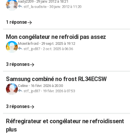
nady2209
-
29 janv. 2012 à 18:21
stf_la sudiste
-
30 janv. 2012 à 11:20
1 réponse
Mon congélateur ne refroidi pas assez
Moietlefroid
-
29 sept. 2025 à 19:12
stf_jpd87
-
2 oct. 2025 à 06:36
3 réponses
Samsung combiné no frost RL34ECSW
Celine
-
16 févr. 2026 à 20:30
stf_jpd87
-
19 févr. 2026 à 07:53
3 réponses
Réfregirateur et congélateur ne refroidissent
plus