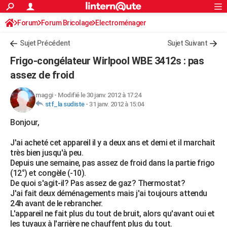
ACTUALITÉS
Forum
Forum Bricolage
Connexion
Electroménager
S'inscrire
Rechercher
Société
Education
Villes
Politique
Faits Divers
Monde
+
SPORT
Sujet Précédent
Sujet Suivant
Football
Cyclisme
Forum
Coupe du monde 2026
Tennis
Rugby
CULTURE
Frigo-congélateur Wirlpool WBE 3412s : pas
TNT
Cinéma
Musique
Programme TV
Streaming
Sorties cinéma
+
assez de froid
FINANCE
Impôts
Immobilier
Banque
Crédit
Retraite
Epargne
Risques naturels par ville
Assurance
AUTO
maggi
-
Modifié le 30 janv. 2012 à 17:24
stf_la sudiste
-
31 janv. 2012 à 15:04
Réserver un essai
Berlines
Forum auto
Essais
Citadines
SUV
+
HIGH-TECH
Bonjour,
Meilleur smartphone
Ordinateurs
Guide high-tech
Mobiles
Internet
Jeux vidéo
+
BRICOLAGE
J'ai acheté cet appareil il y a deux ans et demi et il marchait
très bien jusqu'à peu.
Aménagement intérieur
Cuisine
Jardinage
+
Forum
Extérieur
Salle de bains
Rangement
WEEK-END
Depuis une semaine, pas assez de froid dans la partie frigo
(12°) et congèle (-10).
Escapades
Expositions
Week-end nature
Guides de France
Patrimoine
Musées
+
LIFESTYLE
De quoi s'agit-il? Pas assez de gaz? Thermostat?
J'ai fait deux déménagements mais j'ai toujours attendu
Bien-être
Mode
+
Art de vivre
Loisirs
Modes de vie
SANTE
24h avant de le rebrancher.
L'appareil ne fait plus du tout de bruit, alors qu'avant oui et
Guide de la santé
Médicaments
+
Alimentation
Maladies
Sommeil
VOYAGE
les tuyaux à l'arrière ne chauffent plus du tout.