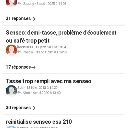
Jacany
-
3 août 2025 à 11:01
31 réponses
Senseo: demi-tasse, problème d'écoulement
ou café trop petit
kevin3838
-
17 janv. 2013 à 19:04
Pascal
-
31 oct. 2019 à 19:53
17 réponses
Tasse trop rempli avec ma senseo
Seb
-
13 févr. 2013 à 14:29
Nico
-
4 mai 2020 à 13:40
30 réponses
reinitialise senseo csa 210