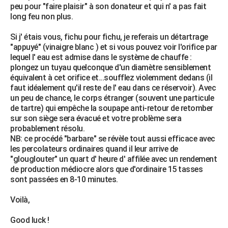
peu pour "faire plaisir" à son donateur et qui n' a pas fait
long feu non plus.
Si j' étais vous, fichu pour fichu, je referais un détartrage
"appuyé" (vinaigre blanc ) et si vous pouvez voir l'orifice par
lequel l' eau est admise dans le système de chauffe :
plongez un tuyau quelconque d'un diamètre sensiblement
équivalent à cet orifice et...soufflez violemment dedans (il
faut idéalement qu'il reste de l' eau dans ce réservoir). Avec
un peu de chance, le corps étranger (souvent une particule
de tartre) qui empêche la soupape anti-retour de retomber
sur son siège sera évacué et votre problème sera
probablement résolu.
NB: ce procédé "barbare" se révèle tout aussi efficace avec
les percolateurs ordinaires quand il leur arrive de
"glouglouter" un quart d' heure d' affilée avec un rendement
de production médiocre alors que d'ordinaire 15 tasses
sont passées en 8-10 minutes.
Voilà,
Good luck !