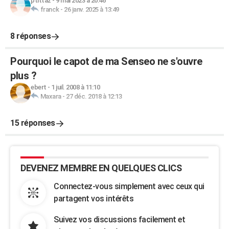
ptittaz
-
9 mai 2023 à 20:46
franck
-
26 janv. 2025 à 13:49
8 réponses
Pourquoi le capot de ma Senseo ne s'ouvre
plus ?
ebert
-
1 juil. 2008 à 11:10
Maxara
-
27 déc. 2018 à 12:13
15 réponses
DEVENEZ MEMBRE EN QUELQUES CLICS
Connectez-vous simplement avec ceux qui
partagent vos intérêts
Suivez vos discussions facilement et