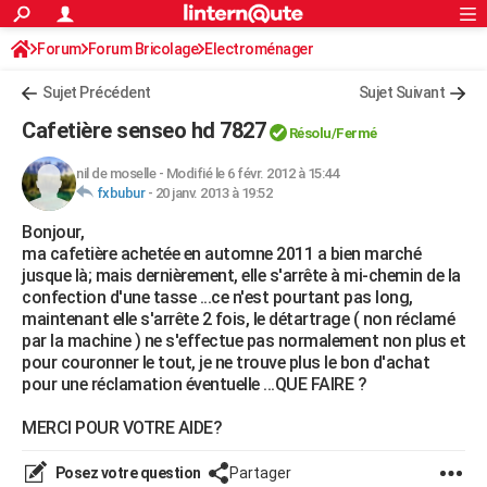
ACTUALITÉS
Forum
Forum Bricolage
Connexion
Electroménager
S'inscrire
Rechercher
Société
Education
Villes
Politique
Faits Divers
Monde
+
SPORT
Sujet Précédent
Sujet Suivant
Football
Cyclisme
Forum
Coupe du monde 2026
Tennis
Rugby
CULTURE
Cafetière senseo hd 7827
Résolu/Fermé
TNT
Cinéma
Musique
Programme TV
Streaming
Sorties cinéma
+
FINANCE
nil de moselle
-
Modifié le 6 févr. 2012 à 15:44
fxbubur
-
20 janv. 2013 à 19:52
Impôts
Immobilier
Banque
Crédit
Retraite
Epargne
Risques naturels par ville
Assurance
AUTO
Bonjour,
Réserver un essai
Berlines
Forum auto
Essais
Citadines
SUV
+
HIGH-TECH
ma cafetière achetée en automne 2011 a bien marché
jusque là; mais dernièrement, elle s'arrête à mi-chemin de la
Meilleur smartphone
Ordinateurs
Guide high-tech
Mobiles
Internet
Jeux vidéo
+
BRICOLAGE
confection d'une tasse ...ce n'est pourtant pas long,
maintenant elle s'arrête 2 fois, le détartrage ( non réclamé
Aménagement intérieur
Cuisine
Jardinage
+
Forum
Extérieur
Salle de bains
Rangement
WEEK-END
par la machine ) ne s'effectue pas normalement non plus et
pour couronner le tout, je ne trouve plus le bon d'achat
Escapades
Expositions
Week-end nature
Guides de France
Patrimoine
Musées
+
LIFESTYLE
pour une réclamation éventuelle ...QUE FAIRE ?
Bien-être
Mode
+
Art de vivre
Loisirs
Modes de vie
SANTE
MERCI POUR VOTRE AIDE?
Guide de la santé
Médicaments
+
Alimentation
Maladies
Sommeil
VOYAGE
Posez votre question
Partager