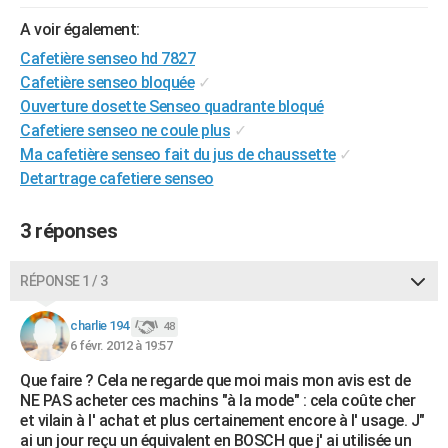
City break
Voyage de noces
Climat
Destinations
Voyage nature
Forum
+
PHOTO
A voir également:
Cafetière senseo hd 7827
GUIDES D'ACHAT
Cafetière senseo bloquée
✓
BONS PLANS
Ouverture dosette Senseo quadrante bloqué
Cafetiere senseo ne coule plus
✓
CARTE DE VOEUX
Ma cafetière senseo fait du jus de chaussette
✓
Detartrage cafetiere senseo
Carte Bonne année
Carte Pâques
Carte de Noël
Carte Saint-Valentin
Carte d'anniversaire
DICTIONNAIRE
Biographies
Expressions
Dictionnaire
Citations
Proverbes
PROGRAMME TV
3 réponses
COPAINS D'AVANT
RÉPONSE 1 / 3
Se connecter
Collèges
Universités
Service militaire
S'inscrire
Lycées
Primaires
Entreprises
Avis de recherche
AVIS DE DÉCÈS
charlie 194
48
6 févr. 2012 à 19:57
FORUM
Que faire ? Cela ne regarde que moi mais mon avis est de
Lifestyle
Sport
Television
Cinema
Bricolage
Culture
Auto
Voyage
NE PAS acheter ces machins "à la mode" : cela coûte cher
et vilain à l' achat et plus certainement encore à l' usage. J"
ai un jour reçu un équivalent en BOSCH que j' ai utilisée un