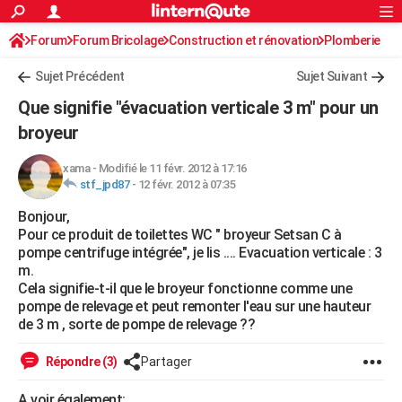
ACTUALITÉS
Forum
Forum Bricolage
Connexion
Construction et rénovation
S'inscrire
Plomberie
Rechercher
Société
Education
Villes
Politique
Faits Divers
Monde
+
SPORT
Sujet Précédent
Sujet Suivant
Football
Cyclisme
Forum
Coupe du monde 2026
Tennis
Rugby
CULTURE
Que signifie "évacuation verticale 3 m" pour un
TNT
Cinéma
Musique
Programme TV
Streaming
Sorties cinéma
+
broyeur
FINANCE
Impôts
Immobilier
Banque
Crédit
Retraite
Epargne
Risques naturels par ville
Assurance
AUTO
xama
-
Modifié le 11 févr. 2012 à 17:16
stf_jpd87
-
12 févr. 2012 à 07:35
Réserver un essai
Berlines
Forum auto
Essais
Citadines
SUV
+
HIGH-TECH
Bonjour,
Pour ce produit de toilettes WC " broyeur Setsan C à
Meilleur smartphone
Ordinateurs
Guide high-tech
Mobiles
Internet
Jeux vidéo
+
BRICOLAGE
pompe centrifuge intégrée", je lis .... Evacuation verticale : 3
m.
Aménagement intérieur
Cuisine
Jardinage
+
Forum
Extérieur
Salle de bains
Rangement
WEEK-END
Cela signifie-t-il que le broyeur fonctionne comme une
pompe de relevage et peut remonter l'eau sur une hauteur
Escapades
Expositions
Week-end nature
Guides de France
Patrimoine
Musées
+
LIFESTYLE
de 3 m , sorte de pompe de relevage ??
Bien-être
Mode
+
Art de vivre
Loisirs
Modes de vie
SANTE
Répondre (3)
Partager
Guide de la santé
Médicaments
+
Alimentation
Maladies
Sommeil
VOYAGE
A voir également: