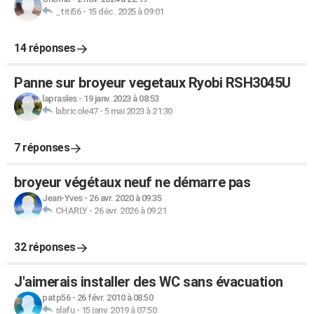
_titi56
-
15 déc. 2025 à 09:01
14 réponses
Panne sur broyeur vegetaux Ryobi RSH3045U
laprasles
-
19 janv. 2023 à 08:53
labricole47
-
5 mai 2023 à 21:30
7 réponses
broyeur végétaux neuf ne démarre pas
Jean-Yves
-
26 avr. 2020 à 09:35
CHARLY
-
26 avr. 2026 à 09:21
32 réponses
J'aimerais installer des WC sans évacuation
patp56
-
26 févr. 2010 à 08:50
slafu
-
15 janv. 2019 à 07:50