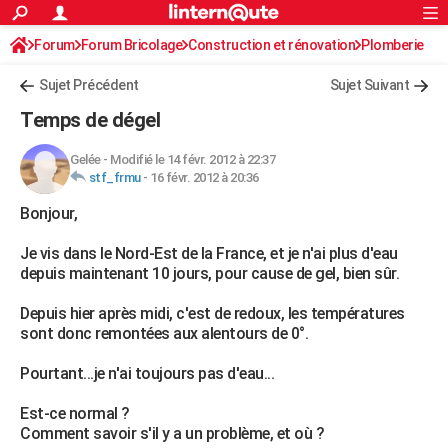
ACTUALITÉS
Forum
Forum Bricolage
Connexion
Construction et rénovation
S'inscrire
Plomberie
Rechercher
Société
Education
Villes
Politique
Faits Divers
Monde
+
SPORT
Sujet Précédent
Sujet Suivant
Football
Cyclisme
Forum
Coupe du monde 2026
Tennis
Rugby
CULTURE
Temps de dégel
TNT
Cinéma
Musique
Programme TV
Streaming
Sorties cinéma
+
FINANCE
Gelée
-
Modifié le 14 févr. 2012 à 22:37
stf_frmu
-
16 févr. 2012 à 20:36
Impôts
Immobilier
Banque
Crédit
Retraite
Epargne
Risques naturels par ville
Assurance
AUTO
Bonjour,
Réserver un essai
Berlines
Forum auto
Essais
Citadines
SUV
+
HIGH-TECH
Je vis dans le Nord-Est de la France, et je n'ai plus d'eau
Meilleur smartphone
Ordinateurs
Guide high-tech
Mobiles
Internet
Jeux vidéo
+
BRICOLAGE
depuis maintenant 10 jours, pour cause de gel, bien sûr.
Aménagement intérieur
Cuisine
Jardinage
+
Forum
Extérieur
Salle de bains
Rangement
WEEK-END
Depuis hier après midi, c'est de redoux, les températures
sont donc remontées aux alentours de 0°.
Escapades
Expositions
Week-end nature
Guides de France
Patrimoine
Musées
+
LIFESTYLE
Pourtant...je n'ai toujours pas d'eau...
Bien-être
Mode
+
Art de vivre
Loisirs
Modes de vie
SANTE
Est-ce normal ?
Guide de la santé
Médicaments
+
Alimentation
Maladies
Sommeil
VOYAGE
Comment savoir s'il y a un problème, et où ?