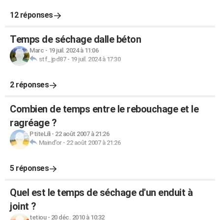
12 réponses
Temps de séchage dalle béton
Marc
-
19 juil. 2024 à 11:06
stf_jpd87
-
19 juil. 2024 à 17:30
2 réponses
Combien de temps entre le rebouchage et le
ragréage ?
PtiteLili
-
22 août 2007 à 21:26
Maind'or
-
22 août 2007 à 21:26
5 réponses
Quel est le temps de séchage d'un enduit à
joint ?
tetiou
-
20 déc. 2010 à 10:32