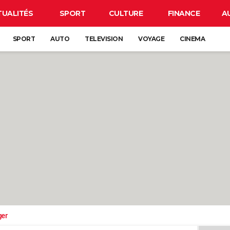
TUALITÉS
SPORT
CULTURE
FINANCE
A
SPORT
AUTO
TELEVISION
VOYAGE
CINEMA
ger