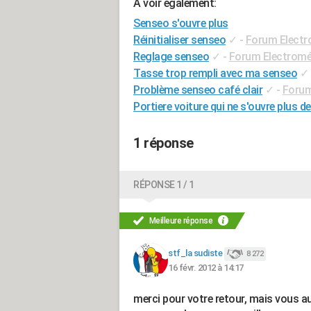
A voir également:
Senseo s'ouvre plus
Réinitialiser senseo
✓
-
Forum Elect
Reglage senseo
✓
-
Forum Electrom
Tasse trop rempli avec ma senseo
✓
Problème senseo café clair
✓
-
Forum
Portiere voiture qui ne s'ouvre plus de 
1 réponse
RÉPONSE 1 / 1
Meilleure réponse
stf_la sudiste
8 272
16 févr. 2012 à 14:17
merci pour votre retour, mais vous a