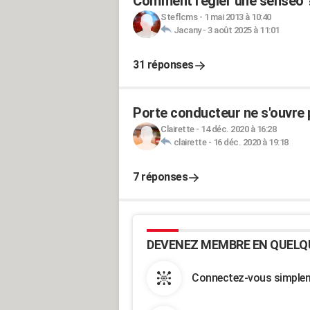
Comment régler une senseo 
Steflcms
-
1 mai 2013 à 10:40
Jacany
-
3 août 2025 à 11:01
31 réponses
Porte conducteur ne s'ouvre pl
Clairette
-
14 déc. 2020 à 16:28
clairette
-
16 déc. 2020 à 19:18
7 réponses
DEVENEZ MEMBRE EN QUELQ
Connectez-vous simpleme