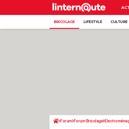
AC
BRICOLAGE
LIFESTYLE
CULTURE
Forum
Forum Bricolage
Electroména