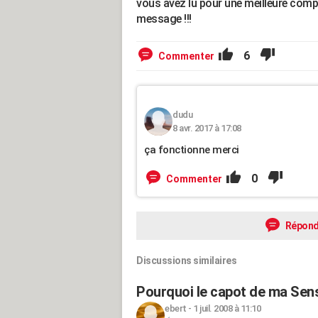
vous avez lu pour une meilleure compr
message !!!
6
Commenter
dudu
8 avr. 2017 à 17:08
ça fonctionne merci
0
Commenter
Répond
Discussions similaires
Pourquoi le capot de ma Sens
ebert
-
1 juil. 2008 à 11:10