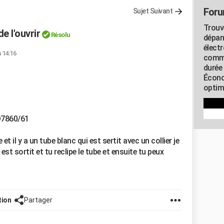
Foru
Sujet Suivant
Trouv
e l'ouvrir
Résolu
dépan
élect
à 14:16
commu
durée
Écono
optimi
D7860/61
 et il y a un tube blanc qui est sertit avec un collier je
 est sortit et tu reclipe le tube et ensuite tu peux
tion
Partager