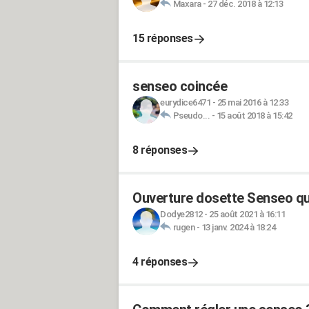
Maxara
-
27 déc. 2018 à 12:13
15 réponses
senseo coincée
eurydice6471
-
25 mai 2016 à 12:33
Pseudo...
-
15 août 2018 à 15:42
8 réponses
Ouverture dosette Senseo q
Dodye2812
-
25 août 2021 à 16:11
rugen
-
13 janv. 2024 à 18:24
4 réponses