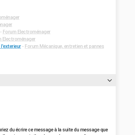
roménager
énager
-
Forum Electroménager
 Electroménager
l'exterieur
-
Forum Mécanique, entretien et pannes
uriez du écrire ce message à la suite du message que