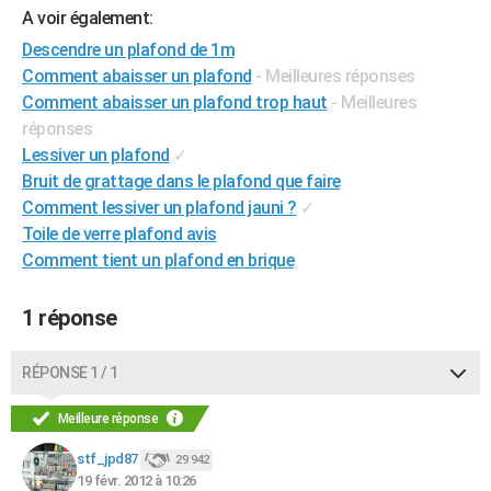
A voir également:
City break
Voyage de noces
Climat
Destinations
Voyage nature
Forum
+
PHOTO
Descendre un plafond de 1m
GUIDES D'ACHAT
Comment abaisser un plafond
- Meilleures réponses
Comment abaisser un plafond trop haut
- Meilleures
BONS PLANS
réponses
Lessiver un plafond
✓
CARTE DE VOEUX
Bruit de grattage dans le plafond que faire
Carte Bonne année
Carte Pâques
Carte de Noël
Carte Saint-Valentin
Carte d'anniversaire
DICTIONNAIRE
Comment lessiver un plafond jauni ?
✓
Toile de verre plafond avis
Biographies
Expressions
Dictionnaire
Citations
Proverbes
PROGRAMME TV
Comment tient un plafond en brique
COPAINS D'AVANT
1 réponse
Se connecter
Collèges
Universités
Service militaire
S'inscrire
Lycées
Primaires
Entreprises
Avis de recherche
AVIS DE DÉCÈS
RÉPONSE 1 / 1
FORUM
Meilleure réponse
Lifestyle
Sport
Television
Cinema
Bricolage
Culture
Auto
Voyage
stf_jpd87
29 942
19 févr. 2012 à 10:26