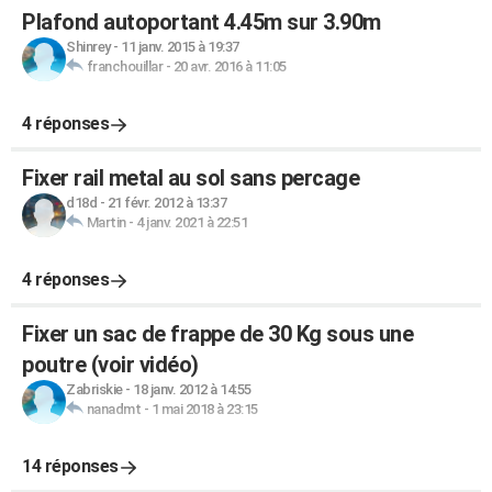
Plafond autoportant 4.45m sur 3.90m
Shinrey
-
11 janv. 2015 à 19:37
franchouillar
-
20 avr. 2016 à 11:05
4 réponses
Fixer rail metal au sol sans percage
d18d
-
21 févr. 2012 à 13:37
Martin
-
4 janv. 2021 à 22:51
4 réponses
Fixer un sac de frappe de 30 Kg sous une
poutre (voir vidéo)
Zabriskie
-
18 janv. 2012 à 14:55
nanadmt
-
1 mai 2018 à 23:15
14 réponses