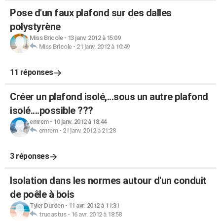
Pose d'un faux plafond sur des dalles
polystyrène
Miss Bricole
-
13 janv. 2012 à 15:09
Miss Bricole
-
21 janv. 2012 à 10:49
11 réponses
Créer un plafond isolé,...sous un autre plafond
isolé....possible ???
emrem
-
10 janv. 2012 à 18:44
emrem
-
21 janv. 2012 à 21:28
3 réponses
Isolation dans les normes autour d'un conduit
de poêle à bois
Tyler Durden
-
11 avr. 2012 à 11:31
trucastus
-
16 avr. 2012 à 18:58