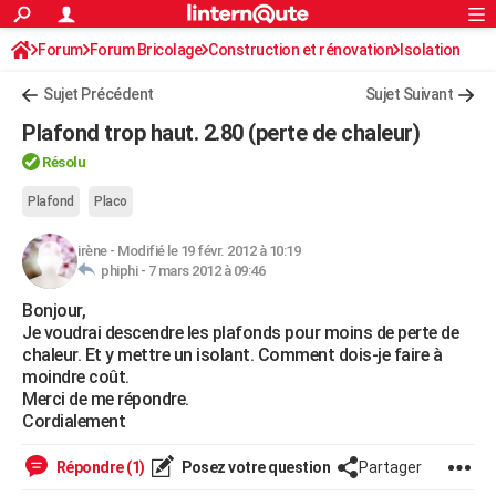
ACTUALITÉS
Forum
Forum Bricolage
Connexion
Construction et rénovation
S'inscrire
Isolation
Rechercher
Société
Education
Villes
Politique
Faits Divers
Monde
+
SPORT
Sujet Précédent
Sujet Suivant
Football
Cyclisme
Forum
Coupe du monde 2026
Tennis
Rugby
CULTURE
Plafond trop haut. 2.80 (perte de chaleur)
TNT
Cinéma
Musique
Programme TV
Streaming
Sorties cinéma
+
FINANCE
Résolu
Impôts
Immobilier
Banque
Crédit
Retraite
Epargne
Risques naturels par ville
Assurance
Plafond
Placo
AUTO
Réserver un essai
Berlines
Forum auto
Essais
Citadines
SUV
+
HIGH-TECH
irène
-
Modifié le 19 févr. 2012 à 10:19
phiphi -
7 mars 2012 à 09:46
Meilleur smartphone
Ordinateurs
Guide high-tech
Mobiles
Internet
Jeux vidéo
+
BRICOLAGE
Bonjour,
Je voudrai descendre les plafonds pour moins de perte de
Aménagement intérieur
Cuisine
Jardinage
+
Forum
Extérieur
Salle de bains
Rangement
WEEK-END
chaleur. Et y mettre un isolant. Comment dois-je faire à
moindre coût.
Escapades
Expositions
Week-end nature
Guides de France
Patrimoine
Musées
+
LIFESTYLE
Merci de me répondre.
Cordialement
Bien-être
Mode
+
Art de vivre
Loisirs
Modes de vie
SANTE
Répondre (1)
Posez votre question
Partager
Guide de la santé
Médicaments
+
Alimentation
Maladies
Sommeil
VOYAGE