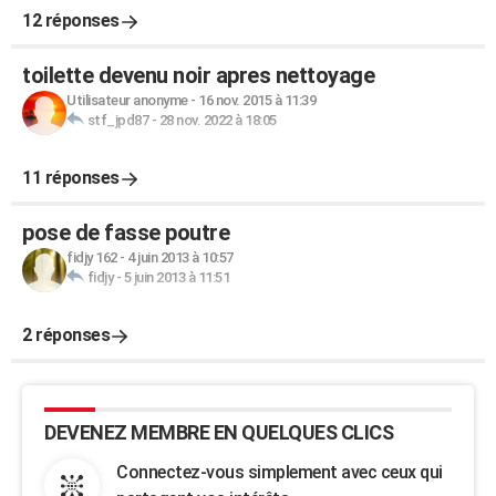
12 réponses
toilette devenu noir apres nettoyage
Utilisateur anonyme
-
16 nov. 2015 à 11:39
stf_jpd87
-
28 nov. 2022 à 18:05
11 réponses
pose de fasse poutre
fidjy 162
-
4 juin 2013 à 10:57
fidjy
-
5 juin 2013 à 11:51
2 réponses
DEVENEZ MEMBRE EN QUELQUES CLICS
Connectez-vous simplement avec ceux qui