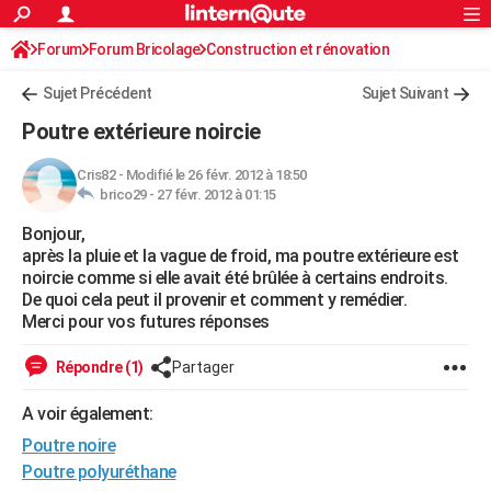
ACTUALITÉS
Forum
Forum Bricolage
Connexion
Construction et rénovation
S'inscrire
Rechercher
Société
Education
Villes
Politique
Faits Divers
Monde
+
SPORT
Charpente, toiture, combles
Sujet Précédent
Sujet Suivant
Football
Cyclisme
Forum
Coupe du monde 2026
Tennis
Rugby
CULTURE
Poutre extérieure noircie
TNT
Cinéma
Musique
Programme TV
Streaming
Sorties cinéma
+
FINANCE
Cris82
-
Modifié le 26 févr. 2012 à 18:50
brico29 -
27 févr. 2012 à 01:15
Impôts
Immobilier
Banque
Crédit
Retraite
Epargne
Risques naturels par ville
Assurance
AUTO
Bonjour,
Réserver un essai
Berlines
Forum auto
Essais
Citadines
SUV
+
HIGH-TECH
après la pluie et la vague de froid, ma poutre extérieure est
noircie comme si elle avait été brûlée à certains endroits.
Meilleur smartphone
Ordinateurs
Guide high-tech
Mobiles
Internet
Jeux vidéo
+
BRICOLAGE
De quoi cela peut il provenir et comment y remédier.
Merci pour vos futures réponses
Aménagement intérieur
Cuisine
Jardinage
+
Forum
Extérieur
Salle de bains
Rangement
WEEK-END
Répondre (1)
Partager
Escapades
Expositions
Week-end nature
Guides de France
Patrimoine
Musées
+
LIFESTYLE
A voir également:
Bien-être
Mode
+
Art de vivre
Loisirs
Modes de vie
SANTE
Poutre noire
Guide de la santé
Médicaments
+
Alimentation
Maladies
Sommeil
Poutre polyuréthane
VOYAGE