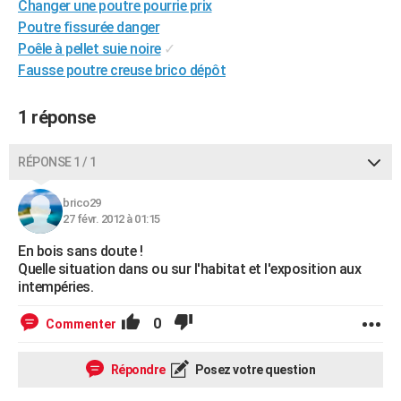
Changer une poutre pourrie prix
City break
Voyage de noces
Climat
Destinations
Voyage nature
Forum
+
PHOTO
Poutre fissurée danger
Poêle à pellet suie noire
✓
GUIDES D'ACHAT
Fausse poutre creuse brico dépôt
BONS PLANS
1 réponse
CARTE DE VOEUX
Carte Bonne année
Carte Pâques
Carte de Noël
Carte Saint-Valentin
Carte d'anniversaire
RÉPONSE 1 / 1
DICTIONNAIRE
Biographies
Expressions
Dictionnaire
Citations
Proverbes
PROGRAMME TV
brico29
27 févr. 2012 à 01:15
COPAINS D'AVANT
En bois sans doute !
Quelle situation dans ou sur l'habitat et l'exposition aux
Se connecter
Collèges
Universités
Service militaire
S'inscrire
Lycées
Primaires
Entreprises
Avis de recherche
AVIS DE DÉCÈS
intempéries.
FORUM
0
Commenter
Lifestyle
Sport
Television
Cinema
Bricolage
Culture
Auto
Voyage
Répondre
Posez votre question