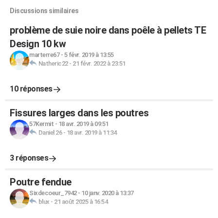
Discussions similaires
problème de suie noire dans poêle à pellets TE
Design 10 kw
marterre67
-
5 févr. 2019 à 13:55
Natheric22
-
21 févr. 2022 à 23:51
10 réponses
Fissures larges dans les poutres
57Kermit
-
18 avr. 2019 à 09:51
Daniel 26
-
18 avr. 2019 à 11:34
3 réponses
Poutre fendue
Sixdecoeur_7942
-
10 janv. 2020 à 13:37
blux
-
21 août 2025 à 16:54