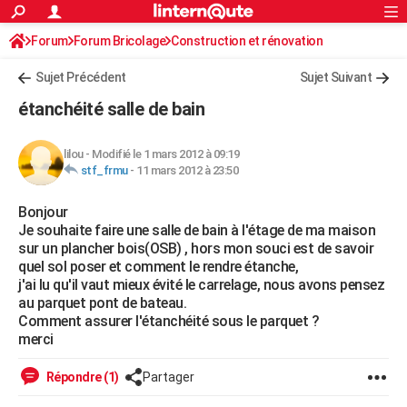
ACTUALITÉS
Forum
Forum Bricolage
Connexion
Construction et rénovation
S'inscrire
Rechercher
Société
Education
Villes
Politique
Faits Divers
Monde
+
SPORT
Sujet Précédent
Sujet Suivant
Football
Cyclisme
Forum
Coupe du monde 2026
Tennis
Rugby
CULTURE
étanchéité salle de bain
TNT
Cinéma
Musique
Programme TV
Streaming
Sorties cinéma
+
FINANCE
lilou
-
Modifié le 1 mars 2012 à 09:19
Impôts
Immobilier
Banque
Crédit
Retraite
Epargne
Risques naturels par ville
Assurance
AUTO
stf_frmu
-
11 mars 2012 à 23:50
Réserver un essai
Berlines
Forum auto
Essais
Citadines
SUV
+
HIGH-TECH
Bonjour
Je souhaite faire une salle de bain à l'étage de ma maison
Meilleur smartphone
Ordinateurs
Guide high-tech
Mobiles
Internet
Jeux vidéo
+
BRICOLAGE
sur un plancher bois(OSB) , hors mon souci est de savoir
quel sol poser et comment le rendre étanche,
Aménagement intérieur
Cuisine
Jardinage
+
Forum
Extérieur
Salle de bains
Rangement
WEEK-END
j'ai lu qu'il vaut mieux évité le carrelage, nous avons pensez
au parquet pont de bateau.
Escapades
Expositions
Week-end nature
Guides de France
Patrimoine
Musées
+
LIFESTYLE
Comment assurer l'étanchéité sous le parquet ?
merci
Bien-être
Mode
+
Art de vivre
Loisirs
Modes de vie
SANTE
Répondre (1)
Partager
Guide de la santé
Médicaments
+
Alimentation
Maladies
Sommeil
VOYAGE