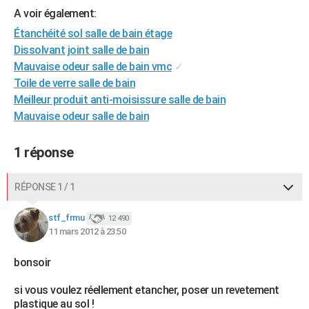
A voir également:
City break
Voyage de noces
Climat
Destinations
Voyage nature
Forum
+
PHOTO
Étanchéité sol salle de bain étage
GUIDES D'ACHAT
Dissolvant joint salle de bain
Mauvaise odeur salle de bain vmc
✓
BONS PLANS
Toile de verre salle de bain
Meilleur produit anti-moisissure salle de bain
CARTE DE VOEUX
Mauvaise odeur salle de bain
Carte Bonne année
Carte Pâques
Carte de Noël
Carte Saint-Valentin
Carte d'anniversaire
DICTIONNAIRE
1 réponse
Biographies
Expressions
Dictionnaire
Citations
Proverbes
PROGRAMME TV
COPAINS D'AVANT
RÉPONSE 1 / 1
Se connecter
Collèges
Universités
Service militaire
S'inscrire
Lycées
Primaires
Entreprises
Avis de recherche
AVIS DE DÉCÈS
stf_frmu
12 490
11 mars 2012 à 23:50
FORUM
bonsoir
Lifestyle
Sport
Television
Cinema
Bricolage
Culture
Auto
Voyage
si vous voulez réellement etancher, poser un revetement
plastique au sol !